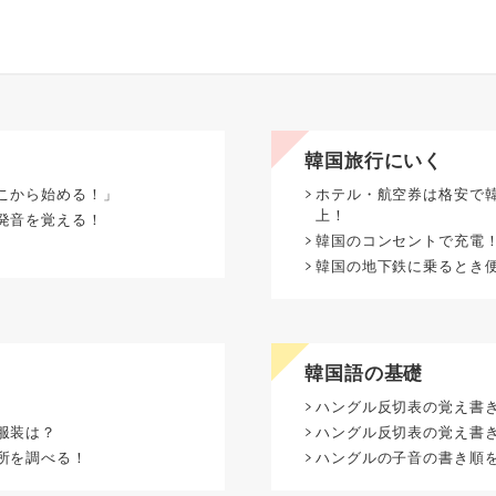
韓国旅行にいく
こから始める！」
ホテル・航空券は格安で韓
上！
発音を覚える！
韓国のコンセントで充電！
韓国の地下鉄に乗るとき便利な
韓国語の基礎
ハングル反切表の覚え書
服装は？
ハングル反切表の覚え書き
所を調べる！
ハングルの子音の書き順