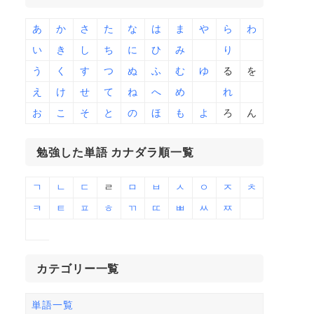
あ
か
さ
た
な
は
ま
や
ら
わ
い
き
し
ち
に
ひ
み
り
う
く
す
つ
ぬ
ふ
む
ゆ
る
を
え
け
せ
て
ね
へ
め
れ
お
こ
そ
と
の
ほ
も
よ
ろ
ん
勉強した単語 カナダラ順一覧
ㄱ
ㄴ
ㄷ
ㄹ
ㅁ
ㅂ
ㅅ
ㅇ
ㅈ
ㅊ
ㅋ
ㅌ
ㅍ
ㅎ
ㄲ
ㄸ
ㅃ
ㅆ
ㅉ
カテゴリー一覧
単語一覧