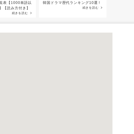
覧表【1000単語以
韓国ドラマ歴代ランキング10選！
【音声付き
】【読み方付き】
続きを読む
う」フレー
続きを読む