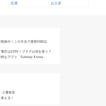
交通
お土産
国旅行！この方法で渡韓50回以
電圧は220V！プラグは何を使う？
アプリ「Subway Korea」
き
-２重母音
を覚える！