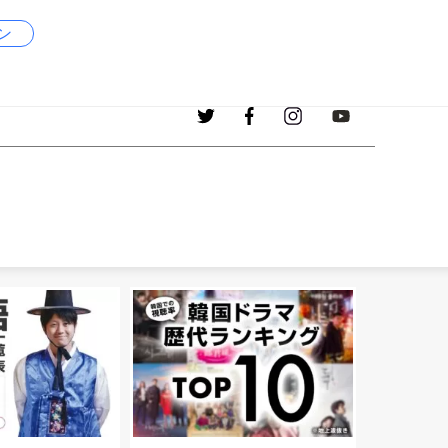
ン
1017
現在、掲載中の韓国語の単語
個！