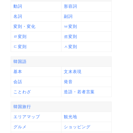
動詞
形容詞
名詞
副詞
変則・変化
ㅂ変則
ㄹ変則
르変則
ㄷ変則
ㅅ変則
韓国語
基本
文末表現
会話
発音
ことわざ
造語・若者言葉
韓国旅行
エリアマップ
観光地
グルメ
ショッピング