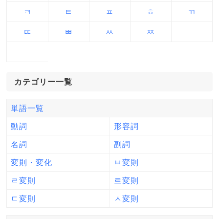
ㅋ
ㅌ
ㅍ
ㅎ
ㄲ
ㄸ
ㅃ
ㅆ
ㅉ
カテゴリー一覧
単語一覧
動詞
形容詞
名詞
副詞
変則・変化
ㅂ変則
ㄹ変則
르変則
ㄷ変則
ㅅ変則