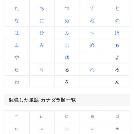
た
ち
つ
て
と
な
に
ぬ
ね
の
は
ひ
ふ
へ
ほ
ま
み
む
め
も
や
ゆ
よ
ら
り
る
れ
ろ
わ
を
ん
勉強した単語 カナダラ順一覧
ㄱ
ㄴ
ㄷ
ㄹ
ㅁ
ㅂ
ㅅ
ㅇ
ㅈ
ㅊ