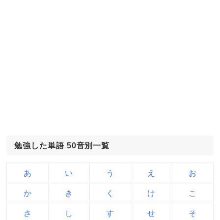
勉強した単語 50音別一覧
あ
い
う
え
お
か
き
く
け
こ
さ
し
す
せ
そ