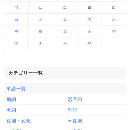
ㄱ
ㄴ
ㄷ
ㄹ
ㅁ
ㅂ
ㅅ
ㅇ
ㅈ
ㅊ
ㅋ
ㅌ
ㅍ
ㅎ
ㄲ
ㄸ
ㅃ
ㅆ
ㅉ
カテゴリー一覧
単語一覧
動詞
形容詞
名詞
副詞
変則・変化
ㅂ変則