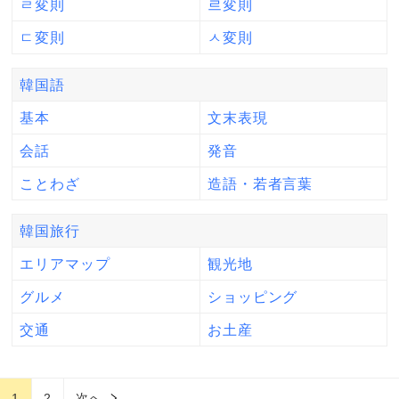
ㄹ変則
르変則
ㄷ変則
ㅅ変則
韓国語
基本
文末表現
会話
発音
ことわざ
造語・若者言葉
韓国旅行
エリアマップ
観光地
グルメ
ショッピング
交通
お土産
1
2
次へ