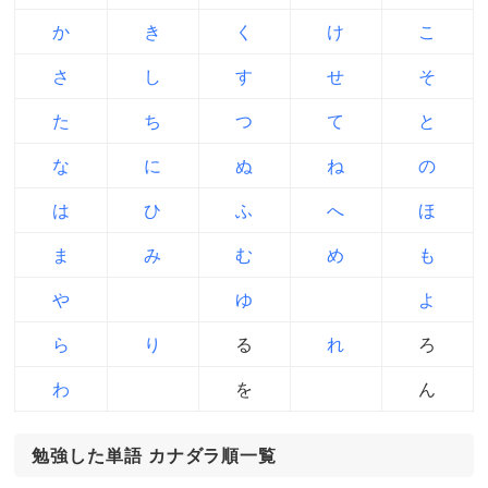
か
き
く
け
こ
さ
し
す
せ
そ
た
ち
つ
て
と
な
に
ぬ
ね
の
は
ひ
ふ
へ
ほ
ま
み
む
め
も
や
ゆ
よ
ら
り
る
れ
ろ
わ
を
ん
勉強した単語 カナダラ順一覧