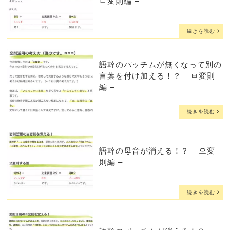
ㄷ変則編 –
続きを読む
語幹のパッチムが無くなって別の
言葉を付け加える！？ – ㅂ変則
編 –
続きを読む
語幹の母音が消える！？ – 으変
則編 –
続きを読む