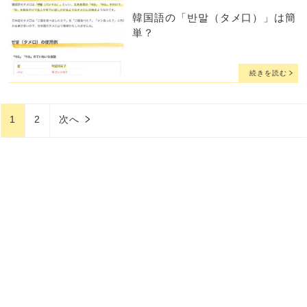
韓国語の「반말（タメ口）」は簡
単？
続きを読む
1
2
次へ