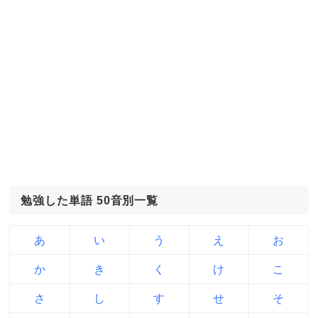
勉強した単語 50音別一覧
あ
い
う
え
お
か
き
く
け
こ
さ
し
す
せ
そ