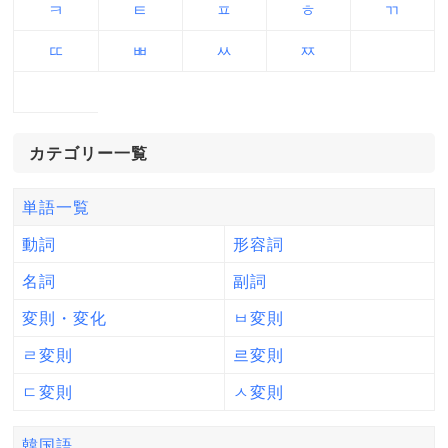
ㅋ
ㅌ
ㅍ
ㅎ
ㄲ
ㄸ
ㅃ
ㅆ
ㅉ
カテゴリー一覧
単語一覧
動詞
形容詞
名詞
副詞
変則・変化
ㅂ変則
ㄹ変則
르変則
ㄷ変則
ㅅ変則
韓国語