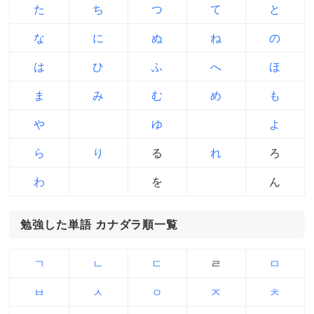
た
ち
つ
て
と
な
に
ぬ
ね
の
は
ひ
ふ
へ
ほ
ま
み
む
め
も
や
ゆ
よ
ら
り
る
れ
ろ
わ
を
ん
勉強した単語 カナダラ順一覧
ㄱ
ㄴ
ㄷ
ㄹ
ㅁ
ㅂ
ㅅ
ㅇ
ㅈ
ㅊ