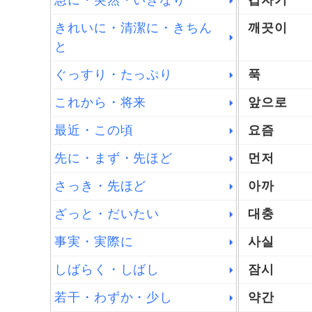
急に・突然・いきなり
갑자기
きれいに・清潔に・きちん
깨끗이
と
ぐっすり・たっぷり
푹
これから・将来
앞으로
最近・この頃
요즘
先に・まず・先ほど
먼저
さっき・先ほど
아까
ざっと・だいたい
대충
事実・実際に
사실
しばらく・しばし
잠시
若干・わずか・少し
약간