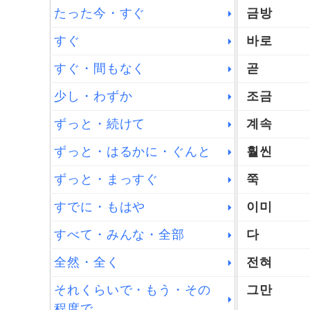
たった今・すぐ
금방
すぐ
바로
すぐ・間もなく
곧
少し・わずか
조금
ずっと・続けて
계속
ずっと・はるかに・ぐんと
훨씬
ずっと・まっすぐ
쭉
すでに・もはや
이미
すべて・みんな・全部
다
全然・全く
전혀
それくらいで・もう・その
그만
程度で