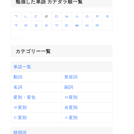
勉強した単語 カナダラ順一覧
ㄱ
ㄴ
ㄷ
ㄹ
ㅁ
ㅂ
ㅅ
ㅇ
ㅈ
ㅊ
ㅋ
ㅌ
ㅍ
ㅎ
ㄲ
ㄸ
ㅃ
ㅆ
ㅉ
カテゴリー一覧
単語一覧
動詞
形容詞
名詞
副詞
変則・変化
ㅂ変則
ㄹ変則
르変則
ㄷ変則
ㅅ変則
韓国語