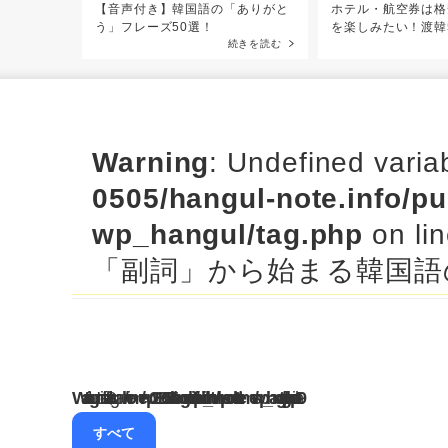
【音声付き】韓国語の「ありがと
ホテル・航空券は格
う」フレーズ50選！
を楽しみたい！渡韓
続きを読む
Warning
: Undefined vari
0505/hangul-note.info/p
wp_hangul/tag.php
on li
「副詞」から始まる韓国語
Warning
: Undefined variable $tagname in
/home/wp02180505/hangul-note.info/public_html/wp-content/themes/wp_hangul/tag.php
19
すべて