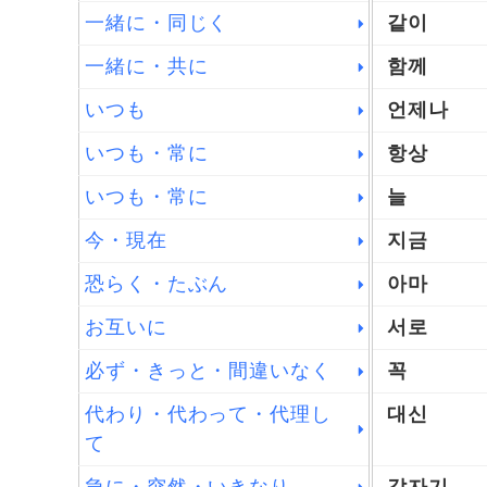
一緒に・同じく
같이
一緒に・共に
함께
いつも
언제나
いつも・常に
항상
いつも・常に
늘
今・現在
지금
恐らく・たぶん
아마
お互いに
서로
必ず・きっと・間違いなく
꼭
代わり・代わって・代理し
대신
て