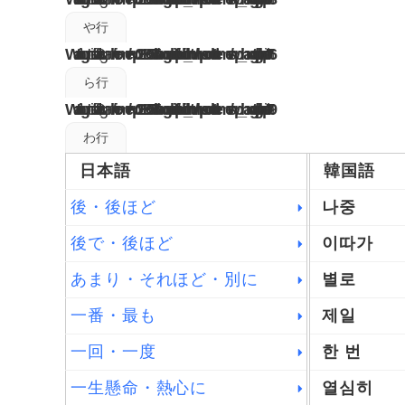
や行
Warning
: Undefined variable $tagname in
/home/wp02180505/hangul-note.info/public_html/wp-content/themes/wp_hangul/tag.php
76
ら行
Warning
: Undefined variable $tagname in
/home/wp02180505/hangul-note.info/public_html/wp-content/themes/wp_hangul/tag.php
79
わ行
日本語
韓国語
後・後ほど
나중
後で・後ほど
이따가
あまり・それほど・別に
별로
一番・最も
제일
一回・一度
한 번
一生懸命・熱心に
열심히