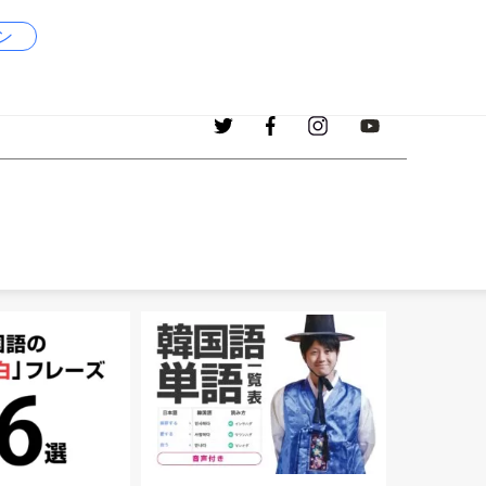
ン
1017
現在、掲載中の韓国語の単語
個！