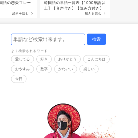
国語の恋愛フレー
韓国語の単語一覧表【1000単語以
【韓国語ア
上】【音声付き】【読み方付き】
語が学べる
続きを読む
続きを読む
よく検索されるワード
愛してる
好き
ありがとう
こんにちは
おやすみ
数字
かわいい
楽しい
今日