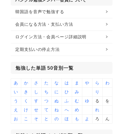
ハングル勉強メンバー会員について
韓国語を音声で勉強する
会員になる方法・支払い方法
ログイン方法・会員ページ詳細説明
定期支払いの停止方法
勉強した単語 50音別一覧
あ
か
さ
た
な
は
ま
や
ら
わ
い
き
し
ち
に
ひ
み
り
う
く
す
つ
ぬ
ふ
む
ゆ
る
を
え
け
せ
て
ね
へ
め
れ
お
こ
そ
と
の
ほ
も
よ
ろ
ん