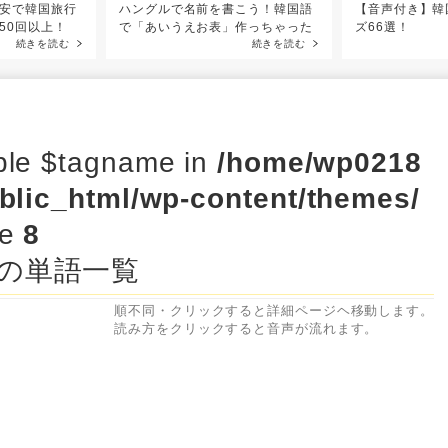
安で韓国旅行
ハングルで名前を書こう！韓国語
【音声付き】韓
50回以上！
で「あいうえお表」作っちゃった
ズ66選！
続きを読む
続きを読む
able $tagname in
/home/wp0218
ublic_html/wp-content/themes/
ne
8
の単語一覧
順不同・クリックすると詳細ページヘ移動します。
読み方をクリックすると音声が流れます。