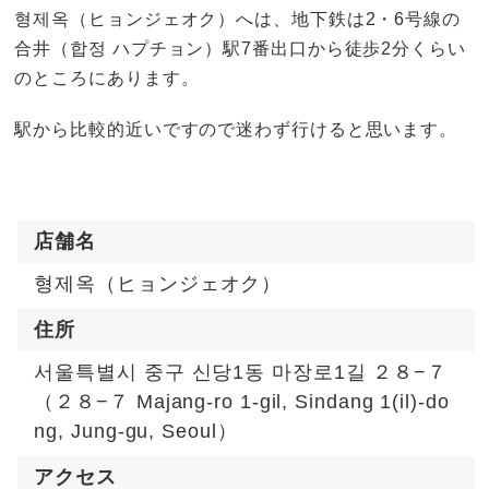
형제옥（ヒョンジェオク）へは、地下鉄は2・6号線の
合井（합정 ハプチョン）駅7番出口から徒歩2分くらい
のところにあります。
駅から比較的近いですので迷わず行けると思います。
店舗名
형제옥（ヒョンジェオク）
住所
서울특별시 중구 신당1동 마장로1길 ２８−７
（２８−７ Majang-ro 1-gil, Sindang 1(il)-do
ng, Jung-gu, Seoul）
アクセス