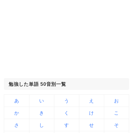
勉強した単語 50音別一覧
あ
い
う
え
お
か
き
く
け
こ
さ
し
す
せ
そ