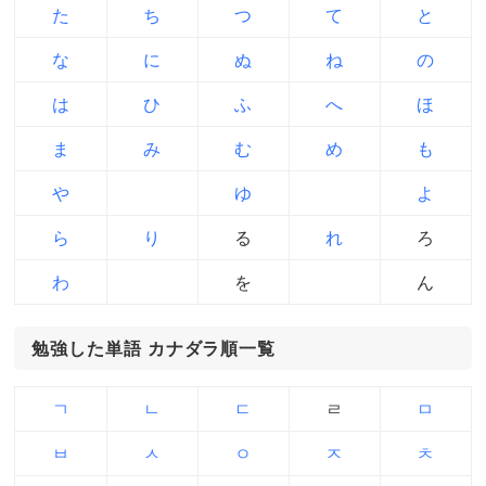
た
ち
つ
て
と
な
に
ぬ
ね
の
は
ひ
ふ
へ
ほ
ま
み
む
め
も
や
ゆ
よ
ら
り
る
れ
ろ
わ
を
ん
勉強した単語 カナダラ順一覧
ㄱ
ㄴ
ㄷ
ㄹ
ㅁ
ㅂ
ㅅ
ㅇ
ㅈ
ㅊ