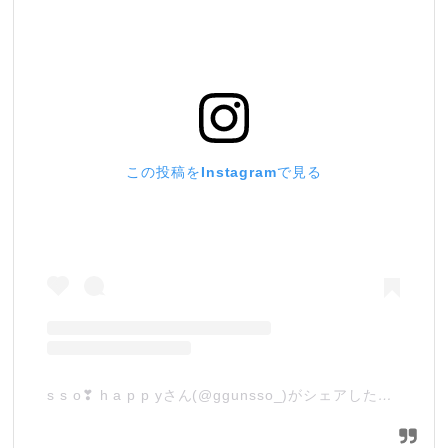
この投稿をInstagramで見る
s s o❣ h a p p yさん(@ggunsso_)がシェアした投稿
–
2