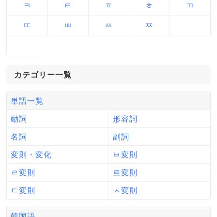
ㅋ
ㅌ
ㅍ
ㅎ
ㄲ
ㄸ
ㅃ
ㅆ
ㅉ
カテゴリー一覧
単語一覧
動詞
形容詞
名詞
副詞
変則・変化
ㅂ変則
ㄹ変則
르変則
ㄷ変則
ㅅ変則
韓国語