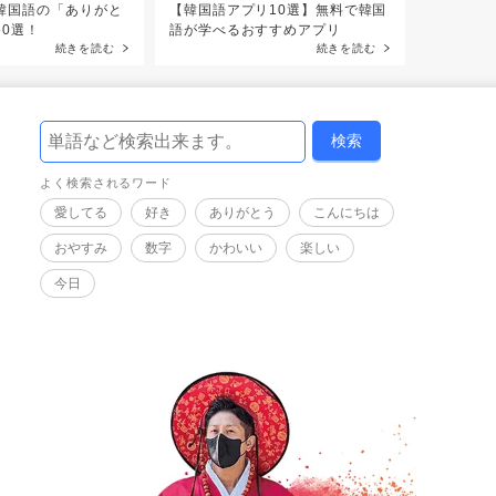
韓国語の「ありがと
【韓国語アプリ10選】無料で韓国
50選！
語が学べるおすすめアプリ
続きを読む
続きを読む
よく検索されるワード
愛してる
好き
ありがとう
こんにちは
おやすみ
数字
かわいい
楽しい
今日