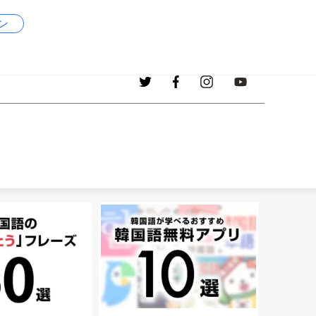
ン
1017
現在、掲載中の韓国語の単語
個！