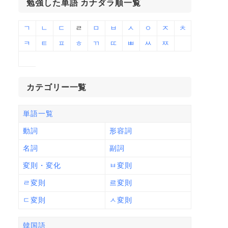
勉強した単語 カナダラ順一覧
ㄱ
ㄴ
ㄷ
ㄹ
ㅁ
ㅂ
ㅅ
ㅇ
ㅈ
ㅊ
ㅋ
ㅌ
ㅍ
ㅎ
ㄲ
ㄸ
ㅃ
ㅆ
ㅉ
カテゴリー一覧
単語一覧
動詞
形容詞
名詞
副詞
変則・変化
ㅂ変則
ㄹ変則
르変則
ㄷ変則
ㅅ変則
韓国語