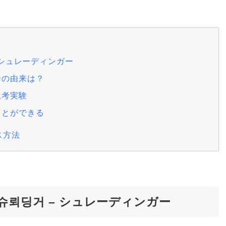
 シュレーディンガー
ーの由来は？
思考実験
ことができる
ス方法
슈뢰딩거 – シュレーディンガー