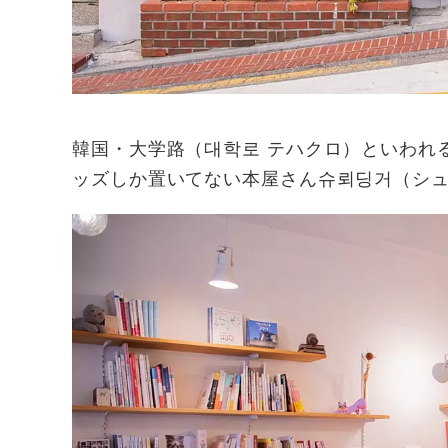
韓国・大学路（대학로 テハクロ）といわれ
ッズしか置いてない本屋さん슈뢰딩거（シ