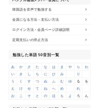
ハングル勉強メンバー会員について
韓国語を音声で勉強する
会員になる方法・支払い方法
ログイン方法・会員ページ詳細説明
定期支払いの停止方法
勉強した単語 50音別一覧
あ
か
さ
た
な
は
ま
や
ら
わ
い
き
し
ち
に
ひ
み
り
う
く
す
つ
ぬ
ふ
む
ゆ
る
を
え
け
せ
て
ね
へ
め
れ
お
こ
そ
と
の
ほ
も
よ
ろ
ん