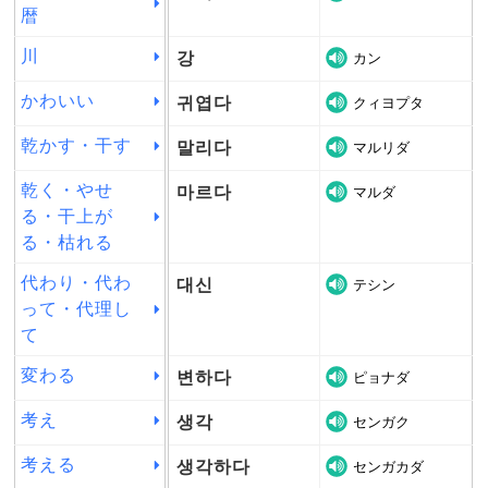
暦
川
강
カン
かわいい
귀엽다
クィヨプタ
乾かす・干す
말리다
マルリダ
乾く・やせ
마르다
マルダ
る・干上が
る・枯れる
代わり・代わ
대신
テシン
って・代理し
て
変わる
변하다
ピョナダ
考え
생각
センガク
考える
생각하다
センガカダ