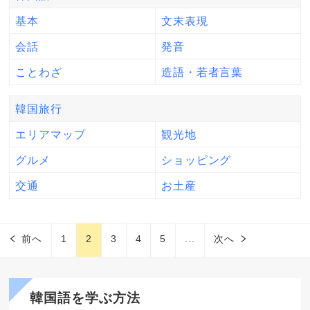
基本
文末表現
会話
発音
ことわざ
造語・若者言葉
韓国旅行
エリアマップ
観光地
グルメ
ショッピング
交通
お土産
前へ
1
2
3
4
5
...
次へ
韓国語を学ぶ方法