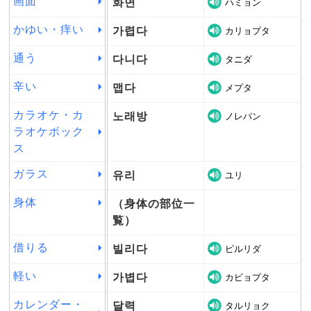
画面
화면
ハミョン
かゆい・痒い
가렵다
カリョプタ
通う
다니다
タニダ
辛い
맵다
メプタ
カラオケ・カ
노래방
ノレバン
ラオケボック
ス
ガラス
유리
ユリ
身体
（身体の部位一
覧）
借りる
빌리다
ピルリダ
軽い
가볍다
カビョプタ
カレンダー・
달력
タルリョク