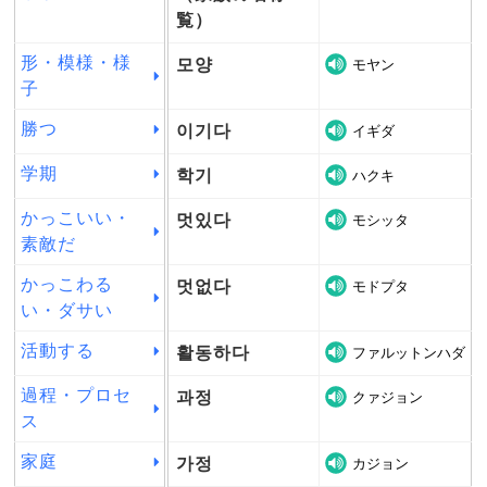
覧）
形・模様・様
모양
モヤン
子
勝つ
이기다
イギダ
学期
학기
ハクキ
かっこいい・
멋있다
モシッタ
素敵だ
かっこわる
멋없다
モドプタ
い・ダサい
活動する
활동하다
ファルットンハダ
過程・プロセ
과정
クァジョン
ス
家庭
가정
カジョン