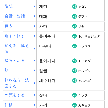
階段
계단
ケダン
会話・対話
대화
テファ
買う
사다
サダ
返す・回す
돌려주다
トルリョジュダ
変える・換え
바꾸다
パックダ
る
帰る・戻る
돌아가다
トラガダ
顔
얼굴
オルグル
顔を洗う・洗
세수하다
セスハダ
面する
〜顔をする
짓다
チッタ
価格
가격
カギョク