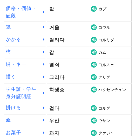
価格・価値・
값
カプ
値段
鏡
거울
コウル
かかる
걸리다
コルリダ
柿
감
カム
鍵・キー
열쇠
ヨルスェ
描く
그리다
クリダ
学生証・学生
학생증
ハクセンチュン
身分証明証
掛ける
걸다
コルダ
傘
우산
ウサン
お菓子
과자
クァジャ