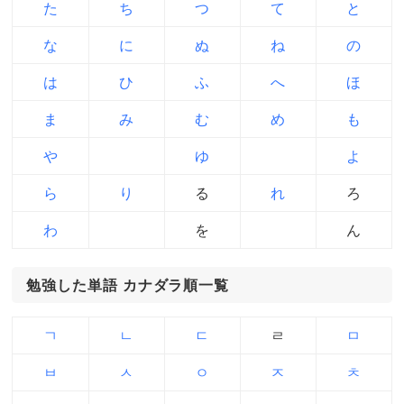
た
ち
つ
て
と
な
に
ぬ
ね
の
は
ひ
ふ
へ
ほ
ま
み
む
め
も
や
ゆ
よ
ら
り
る
れ
ろ
わ
を
ん
勉強した単語 カナダラ順一覧
ㄱ
ㄴ
ㄷ
ㄹ
ㅁ
ㅂ
ㅅ
ㅇ
ㅈ
ㅊ