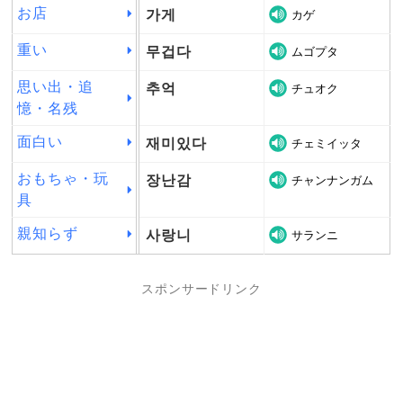
お店
가게
カゲ
重い
무겁다
ムゴプタ
思い出・追
추억
チュオク
憶・名残
面白い
재미있다
チェミイッタ
おもちゃ・玩
장난감
チャンナンガム
具
親知らず
사랑니
サランニ
スポンサードリンク