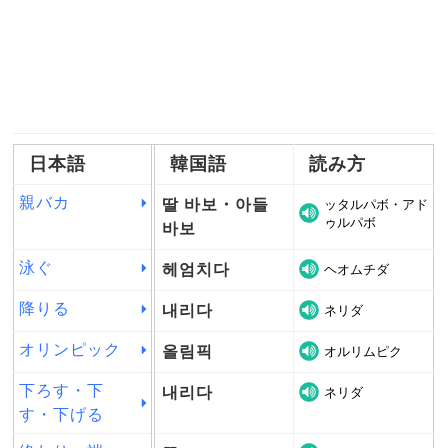
日本語
韓国語
読み方
親バカ
딸 바보・아들
ッタルパボ・アド
ゥルパボ
바보
泳ぐ
헤엄치다
ヘオムチダ
降りる
내리다
ネリダ
オリンピック
올림픽
オルリムピク
下ろす・下
내리다
ネリダ
す・下げる