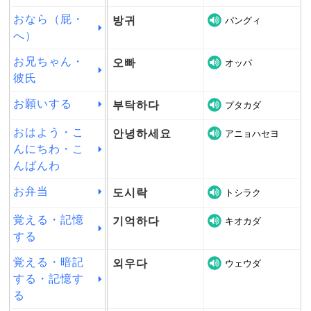
おなら（屁・
방귀
パングィ
へ）
お兄ちゃん・
오빠
オッパ
彼氏
お願いする
부탁하다
プタカダ
おはよう・こ
안녕하세요
アニョハセヨ
んにちわ・こ
んばんわ
お弁当
도시락
トシラク
覚える・記憶
기억하다
キオカダ
する
覚える・暗記
외우다
ウェウダ
する・記憶す
る