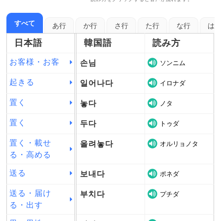
すべて
あ行
か行
さ行
た行
な行
は
日本語
韓国語
読み方
お客様・お客
손님
ソンニム
起きる
일어나다
イロナダ
置く
놓다
ノタ
置く
두다
トゥダ
置く・載せ
올려놓다
オルリョノタ
る・高める
送る
보내다
ポネダ
送る・届け
부치다
プチダ
る・出す