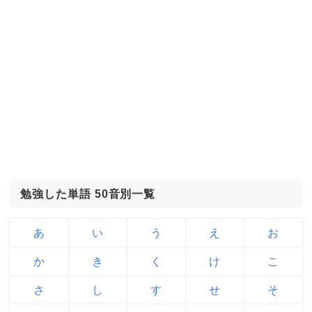
勉強した単語 50音別一覧
あ
い
う
え
お
か
き
く
け
こ
さ
し
す
せ
そ