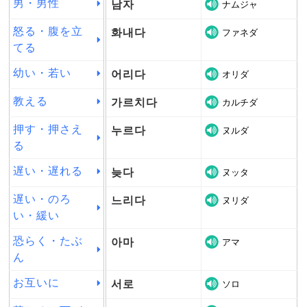
男・男性
남자
ナムジャ
怒る・腹を立
화내다
ファネダ
てる
幼い・若い
어리다
オリダ
教える
가르치다
カルチダ
押す・押さえ
누르다
ヌルダ
る
遅い・遅れる
늦다
ヌッタ
遅い・のろ
느리다
ヌリダ
い・緩い
恐らく・たぶ
아마
アマ
ん
お互いに
서로
ソロ