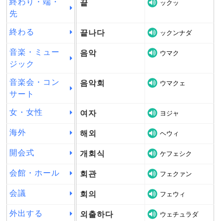
終わり・端・
끝
ックッ
先
終わる
끝나다
ックンナダ
音楽・ミュー
음악
ウマク
ジック
音楽会・コン
음악회
ウマクェ
サート
女・女性
여자
ヨジャ
海外
해외
ヘウィ
開会式
개회식
ケフェシク
会館・ホール
회관
フェクァン
会議
회의
フェウィ
外出する
외출하다
ウェチュラダ