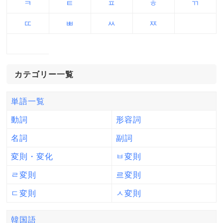
ㅋ
ㅌ
ㅍ
ㅎ
ㄲ
ㄸ
ㅃ
ㅆ
ㅉ
カテゴリー一覧
単語一覧
動詞
形容詞
名詞
副詞
変則・変化
ㅂ変則
ㄹ変則
르変則
ㄷ変則
ㅅ変則
韓国語