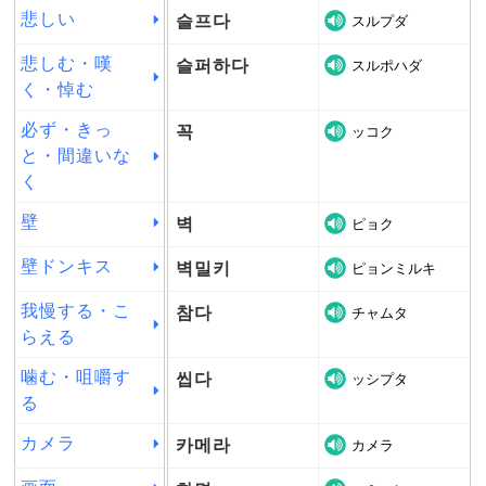
悲しい
슬프다
スルプダ
悲しむ・嘆
슬퍼하다
スルポハダ
く・悼む
必ず・きっ
꼭
ッコク
と・間違いな
く
壁
벽
ピョク
壁ドンキス
벽밀키
ピョンミルキ
我慢する・こ
참다
チャムタ
らえる
噛む・咀嚼す
씹다
ッシプタ
る
カメラ
카메라
カメラ