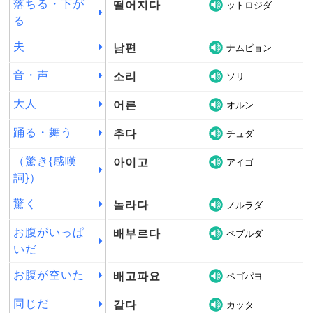
落ちる・下が
떨어지다
ットロジダ
る
夫
남편
ナムピョン
音・声
소리
ソリ
大人
어른
オルン
踊る・舞う
추다
チュダ
（驚き{感嘆
아이고
アイゴ
詞}）
驚く
놀라다
ノルラダ
お腹がいっぱ
배부르다
ペブルダ
いだ
お腹が空いた
배고파요
ペゴパヨ
同じだ
같다
カッタ