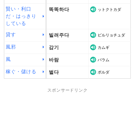
賢い・利口
똑똑하다
ットクトカダ
だ・はっきり
している
貸す
빌려주다
ピルリョチュダ
風邪
감기
カムギ
風
바람
パラム
稼ぐ・儲ける
벌다
ポルダ
スポンサードリンク