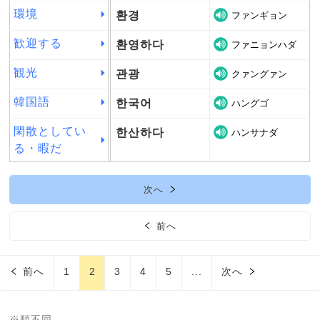
環境
환경
ファンギョン
歓迎する
환영하다
ファニョンハダ
観光
관광
クァングァン
韓国語
한국어
ハングゴ
閑散としてい
한산하다
ハンサナダ
る・暇だ
次へ
前へ
前へ
1
2
3
4
5
...
次へ
※順不同