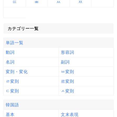
ㄸ
ㅃ
ㅆ
ㅉ
カテゴリー一覧
単語一覧
動詞
形容詞
名詞
副詞
変則・変化
ㅂ変則
ㄹ変則
르変則
ㄷ変則
ㅅ変則
韓国語
基本
文末表現