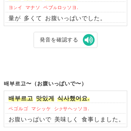
ヨ
イ
マナソ
ペブ
ロッソヨ.
ン
ル
量が
多くて
お腹いっぱいでした。
発音を確認する
배부르고〜（お腹いっぱいで〜）
배부르고
맛있게
식사했어요.
ペゴルゴ
マシッケ
シ
サヘッソヨ.
ク
お腹いっぱいで
美味しく
食事しました。