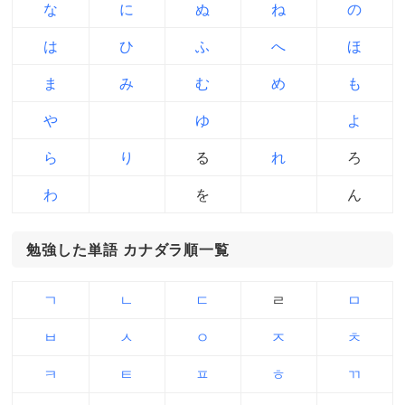
な
に
ぬ
ね
の
は
ひ
ふ
へ
ほ
ま
み
む
め
も
や
ゆ
よ
ら
り
る
れ
ろ
わ
を
ん
勉強した単語 カナダラ順一覧
ㄱ
ㄴ
ㄷ
ㄹ
ㅁ
ㅂ
ㅅ
ㅇ
ㅈ
ㅊ
ㅋ
ㅌ
ㅍ
ㅎ
ㄲ