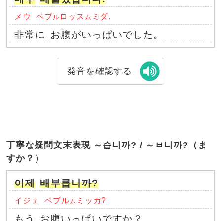
メウ
ペブ
ロッス
ミダ.
ル
ム
非常に
お腹がいっぱいでした。
発音を確認する
丁寧な疑問文末表現 ～습니까? / ～ㅂ니까?（ま
すか？）
이제
배부릅니까?
イジェ
ペブル
ミッカ?
ム
もう
お腹いっぱいですか？