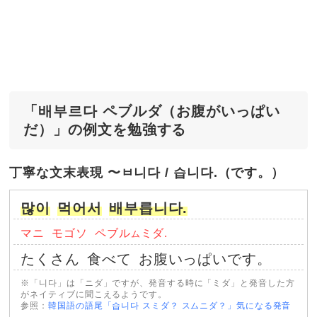
「배부르다 ペブルダ（お腹がいっぱい
だ）」の例文を勉強する
丁寧な文末表現 〜ㅂ니다 / 습니다.（です。）
많이
먹어서
배부릅니다.
マニ
モゴソ
ペブル
ミダ.
ム
たくさん
食べて
お腹いっぱいです。
※「니다」は「ニダ」ですが、発音する時に「ミダ」と発音した方
がネイティブに聞こえるようです。
参照：
韓国語の語尾「습니다 スミダ？ スムニダ？」気になる発音