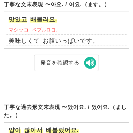
丁寧な文末表現 〜아요. / 어요.（ます。）
맛있고
배불러요.
マシッコ
ペブ
ロヨ.
ル
美味しくて
お腹いっぱいです。
発音を確認する
丁寧な過去形文末表現 〜았어요. / 었어요.（まし
た。）
양이
많아서
배불렀어요.