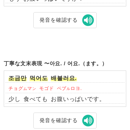
発音を確認する
丁寧な文末表現 〜아요. / 어요.（ます。）
조금만
먹어도
배불러요.
チョグ
マ
モゴド
ペブ
ロヨ.
ム
ン
ル
少し
食べても
お腹いっぱいです。
発音を確認する