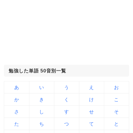
勉強した単語 50音別一覧
あ
い
う
え
お
か
き
く
け
こ
さ
し
す
せ
そ
た
ち
つ
て
と