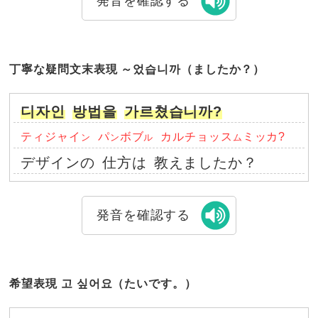
発音を確認する
丁寧な疑問文末表現 ～었습니까（ましたか？）
디자인
방법을
가르쳤습니까?
ティジャイ
パ
ボブ
カルチョッス
ミッカ?
ン
ン
ル
ム
デザインの
仕方は
教えましたか？
発音を確認する
希望表現 고 싶어요（たいです。）