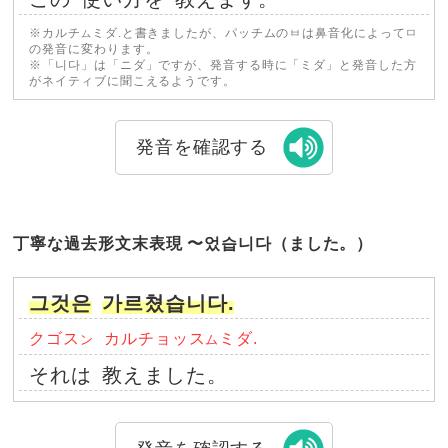
※カルチ
ミダ.と書きましたが、パッチムのㅂは鼻音化によってㅁ
ム
の発音に変わります。
※「니다」は「ニダ」ですが、発音する時に「ミダ」と発音した方
がネイティブに聞こえるようです。
発音を確認する
丁寧な過去形文末表現 〜었습니다（ました。）
그것은
가르쳤습니다.
クゴス
カルチョッス
ミダ.
ン
ム
それは
教えました。