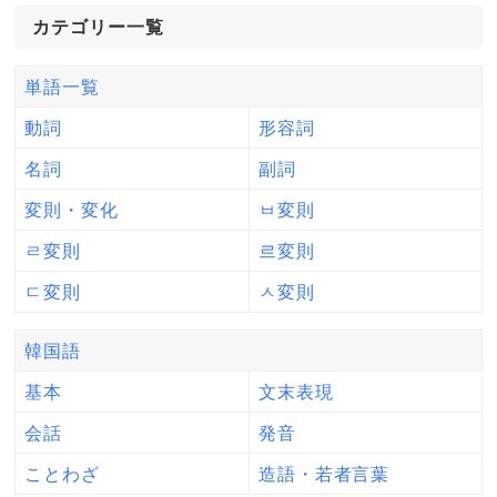
カテゴリー一覧
単語一覧
動詞
形容詞
名詞
副詞
変則・変化
ㅂ変則
ㄹ変則
르変則
ㄷ変則
ㅅ変則
韓国語
基本
文末表現
会話
発音
ことわざ
造語・若者言葉