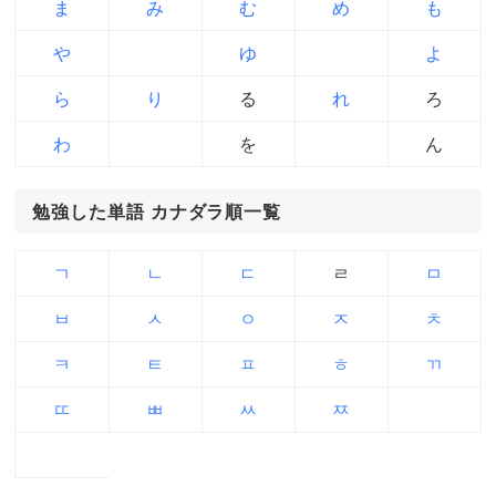
ま
み
む
め
も
や
ゆ
よ
ら
り
る
れ
ろ
わ
を
ん
勉強した単語 カナダラ順一覧
ㄱ
ㄴ
ㄷ
ㄹ
ㅁ
ㅂ
ㅅ
ㅇ
ㅈ
ㅊ
ㅋ
ㅌ
ㅍ
ㅎ
ㄲ
ㄸ
ㅃ
ㅆ
ㅉ