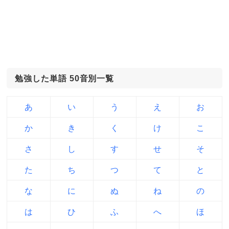
勉強した単語 50音別一覧
あ
い
う
え
お
か
き
く
け
こ
さ
し
す
せ
そ
た
ち
つ
て
と
な
に
ぬ
ね
の
は
ひ
ふ
へ
ほ