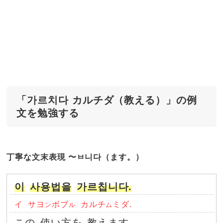
「가르치다 カルチダ（教える）」の例
文を勉強する
丁寧な文末表現 〜ㅂ니다（ます。）
이
사용법을
가르칩니다.
イ
サヨ
ボブ
カルチ
ミダ.
ン
ル
ム
この
使い方を
教えます。