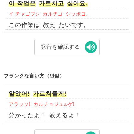
이 작업은
가르치고
싶어요.
イ チャゴブ
カルチゴ
シッポヨ.
ン
この作業は
教え
たいです。
発音を確認する
フランクな言い方（반말）
알았어!
가르쳐줄게!
アラッソ!
カルチョジュ
ゲ!
ル
分かったよ！
教えるよ！