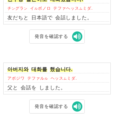
チ
グラ
イ
ボノロ
テファヘッス
ミダ.
ン
ン
ル
ム
友だちと
日本語で
会話しました。
発音を確認する
아버지와
대화를
했습니다.
アボジワ
テファル
ヘッス
ミダ.
ル
ム
父と
会話を
しました。
発音を確認する