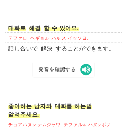
대화로
해결
할 수 있어요.
テファロ
ヘギョ
ハ
ス イッソヨ.
ル
ル
話し合いで
解決
することができます。
発音を確認する
좋아하는 남자와
대화를 하는법
알려주세요.
チョアハヌ
ナ
ジャワ
テファル
ハヌ
ボ
ン
ム
ル
ン
プ