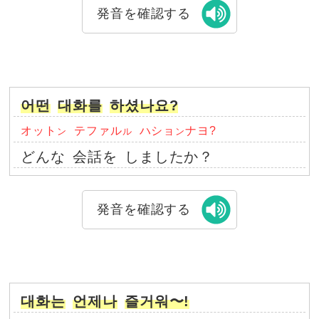
発音を確認する
어떤
대화를
하셨나요?
オット
テファル
ハショ
ナヨ?
ン
ル
ン
どんな
会話を
しましたか？
発音を確認する
대화는
언제나
즐거워〜!