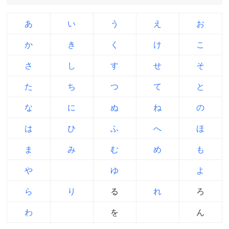
あ
い
う
え
お
か
き
く
け
こ
さ
し
す
せ
そ
た
ち
つ
て
と
な
に
ぬ
ね
の
は
ひ
ふ
へ
ほ
ま
み
む
め
も
や
ゆ
よ
ら
り
る
れ
ろ
わ
を
ん