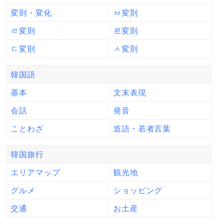
変則・変化
ㅂ変則
ㄹ変則
르変則
ㄷ変則
ㅅ変則
韓国語
基本
文末表現
会話
発音
ことわざ
造語・若者言葉
韓国旅行
エリアマップ
観光地
グルメ
ショッピング
交通
お土産