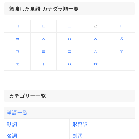
勉強した単語 カナダラ順一覧
ㄱ
ㄴ
ㄷ
ㄹ
ㅁ
ㅂ
ㅅ
ㅇ
ㅈ
ㅊ
ㅋ
ㅌ
ㅍ
ㅎ
ㄲ
ㄸ
ㅃ
ㅆ
ㅉ
カテゴリー一覧
単語一覧
動詞
形容詞
名詞
副詞