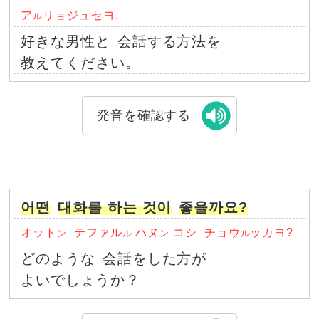
ア
リョジュセヨ.
ル
好きな男性と
会話する方法を
教えてください。
発音を確認する
어떤
대화를 하는 것이
좋을까요?
オット
テファル
ハヌ
コシ
チョウ
ッカヨ?
ン
ル
ン
ル
どのような
会話をした方が
よいでしょうか？