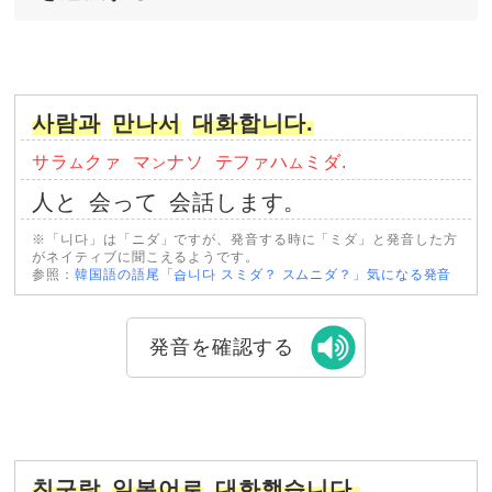
사람과
만나서
대화합니다.
サラ
クァ
マ
ナソ
テファハ
ミダ.
ム
ン
ム
人と
会って
会話します。
※「니다」は「ニダ」ですが、発音する時に「ミダ」と発音した方
がネイティブに聞こえるようです。
参照：
韓国語の語尾「습니다 スミダ？ スムニダ？」気になる発音
発音を確認する
친구랑
일본어로
대화했습니다.