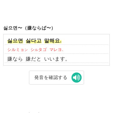
싫으면〜（嫌ならば〜）
싫으면
싫다고
말해요.
シルミョ
シ
タゴ
マレヨ.
ン
ル
嫌なら
嫌だと
いいます。
発音を確認する