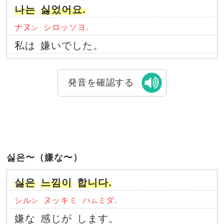
나는
싫었어요.
ナヌ
シロッソヨ.
ン
私は
嫌いでした。
発音を確認する
싫은〜（嫌な〜）
싫은
느낌이
합니다.
シル
ヌッキミ
ハ
ミダ.
ン
ム
嫌な
感じが
します。