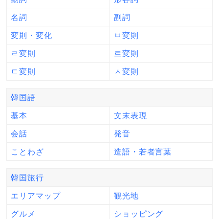
名詞
副詞
変則・変化
ㅂ変則
ㄹ変則
르変則
ㄷ変則
ㅅ変則
韓国語
基本
文末表現
会話
発音
ことわざ
造語・若者言葉
韓国旅行
エリアマップ
観光地
グルメ
ショッピング