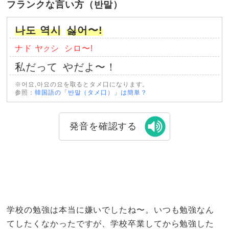
フランクな言い方（반말）
나도 역시
싫어〜!
ナド ヤ
シ
シロ〜!
ク
私だって
やだよ〜！
※어요,아요の요を取るとタメ口になります。
参照：
韓国語の「반말（タメ口）」は簡単？
発音を確認する
学校の勉強は本当に嫌いでしたね〜。いつも勉強なん
てしたくなかったですが、学校卒業してから勉強した