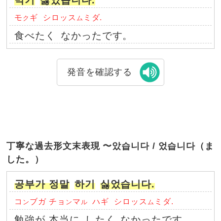
먹기
싫었습니다.
モ
ギ
シロッス
ミダ.
ク
ム
食べたく
なかったです。
発音を確認する
丁寧な過去形文末表現 〜았습니다 / 었습니다（ま
した。）
공부가 정말
하기
싫었습니다.
コ
ブガ チョ
マ
ハギ
シロッス
ミダ.
ン
ン
ル
ム
勉強が 本当に
したく
なかったです。