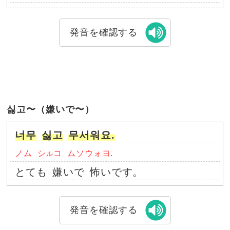
発音を確認する
싫고〜（嫌いで〜）
너무
싫고
무서워요.
ノム
シ
コ
ムソウォヨ.
ル
とても
嫌いで
怖いです。
発音を確認する