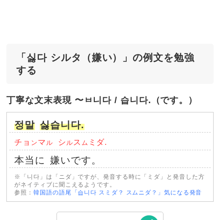
「싫다 シルタ（嫌い）」の例文を勉強
する
丁寧な文末表現 〜ㅂ니다 / 습니다.（です。）
정말
싫습니다.
チョ
マ
シ
ス
ミダ.
ン
ル
ル
ム
本当に
嫌いです。
※「니다」は「ニダ」ですが、発音する時に「ミダ」と発音した方
がネイティブに聞こえるようです。
参照：
韓国語の語尾「습니다 スミダ？ スムニダ？」気になる発音