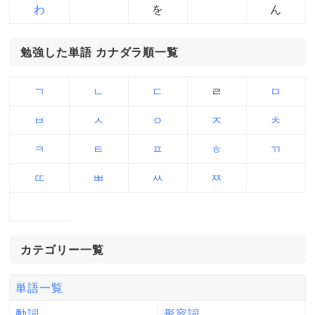
わ
を
ん
勉強した単語 カナダラ順一覧
ㄱ
ㄴ
ㄷ
ㄹ
ㅁ
ㅂ
ㅅ
ㅇ
ㅈ
ㅊ
ㅋ
ㅌ
ㅍ
ㅎ
ㄲ
ㄸ
ㅃ
ㅆ
ㅉ
カテゴリー一覧
単語一覧
動詞
形容詞