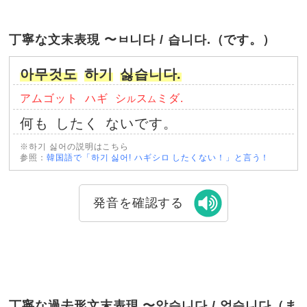
丁寧な文末表現 〜ㅂ니다 / 습니다.（です。）
아무것도
하기
싫습니다.
アムゴット
ハギ
シ
ス
ミダ.
ル
ム
何も
したく
ないです。
※하기 싫어の説明はこちら
参照：
韓国語で「하기 싫어! ハギシロ したくない！」と言う！
発音を確認する
丁寧な過去形文末表現 〜았습니다 / 었습니다（ま