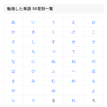
勉強した単語 50音別一覧
あ
い
う
え
お
か
き
く
け
こ
さ
し
す
せ
そ
た
ち
つ
て
と
な
に
ぬ
ね
の
は
ひ
ふ
へ
ほ
ま
み
む
め
も
や
ゆ
よ
ら
り
る
れ
ろ