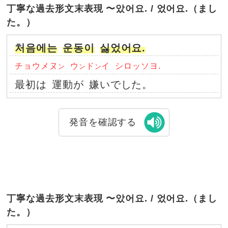
丁寧な過去形文末表現 〜았어요. / 었어요.（まし
た。）
처음에는
운동이
싫었어요.
チョウメヌ
ウ
ド
イ
シロッソヨ.
ン
ン
ン
最初は
運動が
嫌いでした。
発音を確認する
丁寧な過去形文末表現 〜았어요. / 었어요.（まし
た。）