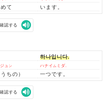
努めて
います。
確認する
하나입니다.
ジュ
ハナイ
ミダ.
ン
ム
（うちの）
一つです。
確認する