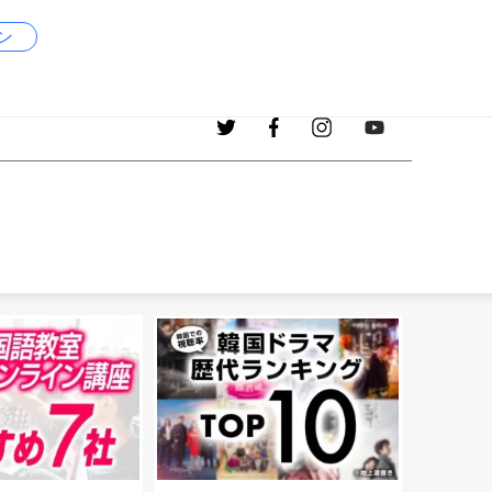
ン
1017
現在、掲載中の韓国語の単語
個！