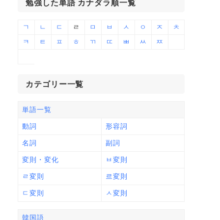
勉強した単語 カナダラ順一覧
ㄱ
ㄴ
ㄷ
ㄹ
ㅁ
ㅂ
ㅅ
ㅇ
ㅈ
ㅊ
ㅋ
ㅌ
ㅍ
ㅎ
ㄲ
ㄸ
ㅃ
ㅆ
ㅉ
カテゴリー一覧
単語一覧
動詞
形容詞
名詞
副詞
変則・変化
ㅂ変則
ㄹ変則
르変則
ㄷ変則
ㅅ変則
韓国語