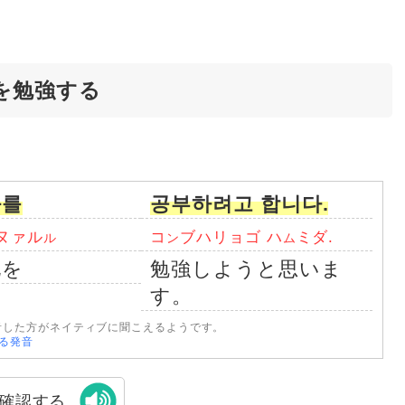
を勉強する
화를
공부하려고 합니다.
ヌァル
コ
ブハリョゴ ハ
ミダ.
ル
ン
ム
化を
勉強しようと思いま
す。
音した方がネイティブに聞こえるようです。
なる発音
確認する