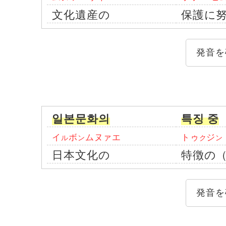
文化遺産の
保護に
発音を
일본문화의
특징 중
イ
ボ
ムヌァエ
トゥ
ジ
ル
ン
ク
ン
日本文化の
特徴の
発音を