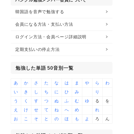
ハングル勉強メンバー会員について
韓国語を音声で勉強する
会員になる方法・支払い方法
ログイン方法・会員ページ詳細説明
定期支払いの停止方法
勉強した単語 50音別一覧
あ
か
さ
た
な
は
ま
や
ら
わ
い
き
し
ち
に
ひ
み
り
う
く
す
つ
ぬ
ふ
む
ゆ
る
を
え
け
せ
て
ね
へ
め
れ
お
こ
そ
と
の
ほ
も
よ
ろ
ん