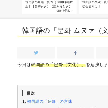
「ありがと
韓国語の単語一覧表【1000単語以
韓国語の文法一覧
上】【音声付き】【読み方付き】
初心者向け！
続きを読む
続きを読む
韓国語の「문화 ムヌァ（
今日は
韓国語の「
문화
（文化）」
を勉強し
目次
韓国語の「문화」の意味