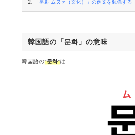
「문화 ムヌァ（文化）」の例文を勉強する
韓国語の「문화」の意味
韓国語の
“
문화
“
は