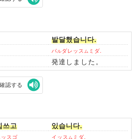
발달했습니다.
パ
ダレッス
ミダ.
ル
ム
発達しました。
確認する
힘쓰고
있습니다.
ッスゴ
イッス
ミダ.
ム
ム