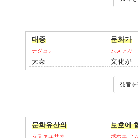
대중
문화가
テジュ
ムヌァガ
ン
大衆
文化が
発音を
문화유산의
보호에 
ムヌァユサネ
ポホエ ヒ