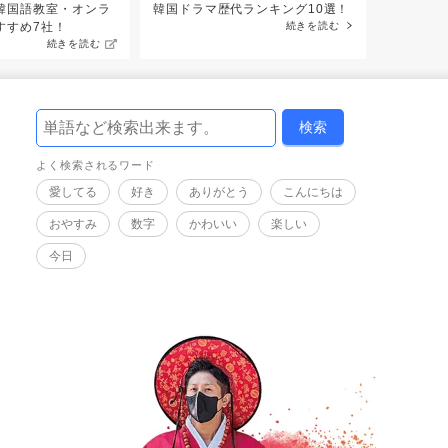
韓国語教室・オンラ
韓国ドラマ歴代ランキング10選！
すすめ7社！
続きを読む
続きを読む
よく検索されるワード
愛してる
好き
ありがとう
こんにちは
おやすみ
数字
かわいい
楽しい
今日