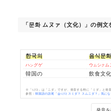
「문화 ムヌァ（文化）」の例文
한국의
음식문
ハ
グゲ
ウ
シ
ム
ン
ム
ク
韓国の
飲食文
※「니다」は「ニダ」ですが、発音する時に「ミダ」と発
参照：
韓国語の語尾「습니다 スミダ？ スムニダ？」気に
発音を