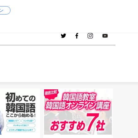
ン
1017
現在、掲載中の韓国語の単語
個！