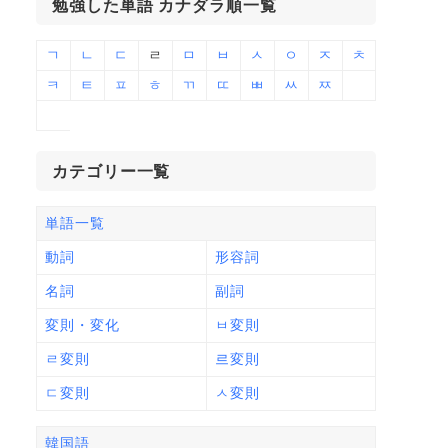
勉強した単語 カナダラ順一覧
ㄱ
ㄴ
ㄷ
ㄹ
ㅁ
ㅂ
ㅅ
ㅇ
ㅈ
ㅊ
ㅋ
ㅌ
ㅍ
ㅎ
ㄲ
ㄸ
ㅃ
ㅆ
ㅉ
カテゴリー一覧
単語一覧
動詞
形容詞
名詞
副詞
変則・変化
ㅂ変則
ㄹ変則
르変則
ㄷ変則
ㅅ変則
韓国語