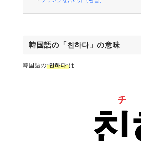
フランクな言い方（반말）
韓国語の「친하다」の意味
韓国語の
“
친하다
“
は