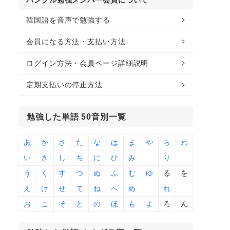
ハングル勉強メンバー会員について
韓国語を音声で勉強する
会員になる方法・支払い方法
ログイン方法・会員ページ詳細説明
定期支払いの停止方法
勉強した単語 50音別一覧
あ
か
さ
た
な
は
ま
や
ら
わ
い
き
し
ち
に
ひ
み
り
う
く
す
つ
ぬ
ふ
む
ゆ
る
を
え
け
せ
て
ね
へ
め
れ
お
こ
そ
と
の
ほ
も
よ
ろ
ん