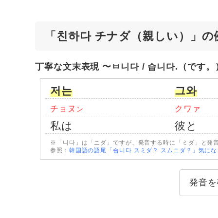
「친하다 チナダ（親しい）」の
丁寧な文末表現 〜ㅂ니다 / 습니다.（です。
저는
그와
チョヌ
クワァ
ン
私は
彼と
※「니다」は「ニダ」ですが、発音する時に「ミダ」と発
参照：
韓国語の語尾「습니다 スミダ？ スムニダ？」気に
発音を