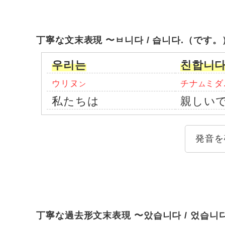
丁寧な文末表現 〜ㅂ니다 / 습니다.（です。
우리는
친합니다
ウリヌ
チナ
ミダ
ン
ム
私たちは
親しい
発音を
丁寧な過去形文末表現 〜았습니다 / 었습