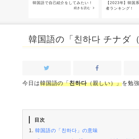
で韓国旅行
韓国語で自己紹介をしてみたい！
【2023年】韓国系
0回以上！
続きを読む
者ランキング！
続きを読む
韓国語の「친하다 チナダ
今日は
韓国語の「
친하다
（親しい）」
を勉
目次
韓国語の「친하다」の意味