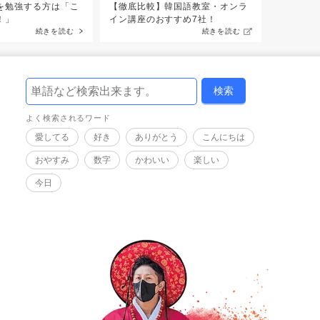
を勉強する方は「こ
【徹底比較】韓国語教室・オンラ
！」
イン講座のおすすめ7社！
続きを読む
続きを読む
よく検索されるワード
愛してる
好き
ありがとう
こんにちは
おやすみ
数字
かわいい
楽しい
今日