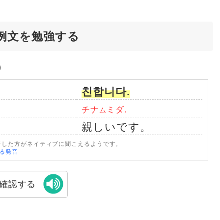
例文を勉強する
）
친합니다.
チナ
ミダ.
ム
親しいです。
音した方がネイティブに聞こえるようです。
なる発音
確認する