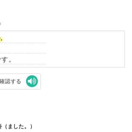
）
.
.
です。
確認する
니다（ました。）