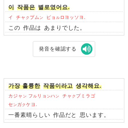
이
작품은
별로였어요.
イ
チャ
プム
ピョ
ロヨッソヨ.
ク
ン
ル
この
作品は
あまりでした。
発音を確認する
가장 훌륭한
작품이라고
생각해요.
カジャ
フ
リョ
ハ
チャ
プミラゴ
ン
ル
ン
ン
ク
セ
ガ
ケヨ.
ン
ク
一番素晴らしい
作品だと
思います。