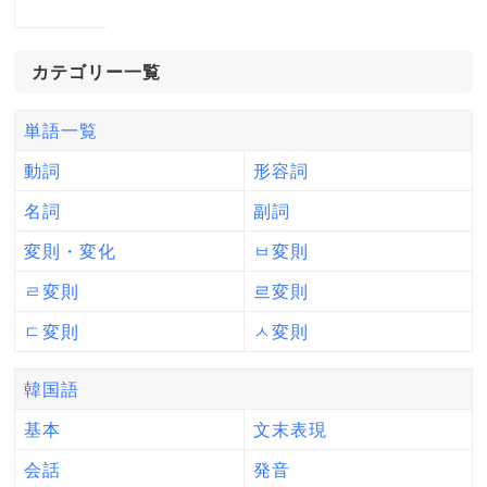
カテゴリー一覧
単語一覧
動詞
形容詞
名詞
副詞
変則・変化
ㅂ変則
ㄹ変則
르変則
ㄷ変則
ㅅ変則
韓国語
基本
文末表現
会話
発音