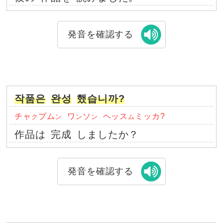
発音を確認する
작품은
완성
했습니까?
チャ
プム
ワ
ソ
ヘッス
ミッカ?
ク
ン
ン
ン
ム
作品は
完成
しましたか？
発音を確認する