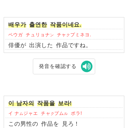
배우가
출연한
작품이네요.
ペウガ
チュリョナ
チャ
プミネヨ.
ン
ク
俳優が
出演した
作品ですね。
発音を確認する
이 남자의
작품을
보라!
イ ナ
ジャエ
チャ
プム
ポラ!
ム
ク
ル
この男性の
作品を
見ろ！