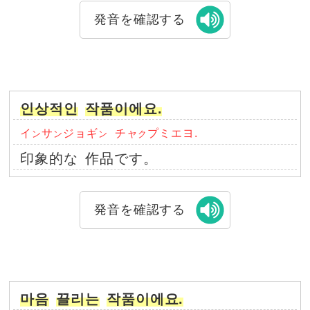
発音を確認する
인상적인
작품이에요.
イ
サ
ジョギ
チャ
プミエヨ.
ン
ン
ン
ク
印象的な
作品です。
発音を確認する
마음
끌리는
작품이에요.