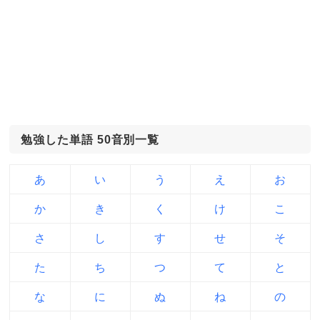
勉強した単語 50音別一覧
あ
い
う
え
お
か
き
く
け
こ
さ
し
す
せ
そ
た
ち
つ
て
と
な
に
ぬ
ね
の