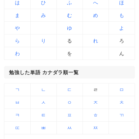
は
ひ
ふ
へ
ほ
ま
み
む
め
も
や
ゆ
よ
ら
り
る
れ
ろ
わ
を
ん
勉強した単語 カナダラ順一覧
ㄱ
ㄴ
ㄷ
ㄹ
ㅁ
ㅂ
ㅅ
ㅇ
ㅈ
ㅊ
ㅋ
ㅌ
ㅍ
ㅎ
ㄲ
ㄸ
ㅃ
ㅆ
ㅉ