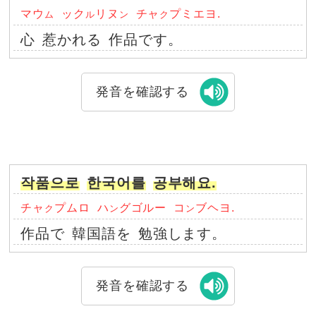
マウ
ック
リヌ
チャ
プミエヨ.
ム
ル
ン
ク
心
惹かれる
作品です。
発音を確認する
작품으로
한국어를
공부해요.
チャ
プムロ
ハ
グゴルー
コ
ブヘヨ.
ク
ン
ン
作品で
韓国語を
勉強します。
発音を確認する