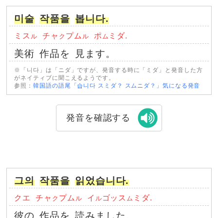
미술
작품을
봅니다.
ミス
チャ
プム
ポ
ミダ.
ル
ク
ル
ム
美術
作品を
見ます。
※「니다」は「ニダ」ですが、発音する時に「ミダ」と発音した方
がネイティブに聞こえるようです。
参照：
韓国語の語尾「습니다 スミダ？ スムニダ？」気になる発音
発音を確認する
그의
작품을
읽었습니다.
クエ
チャ
プム
イ
ゴッス
ミダ.
ク
ル
ル
ム
彼の
作品を
読みました。