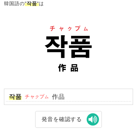
韓国語の
“
작품
“
は
작품
作品
チャ
プ
ク
ム
発音を確認する