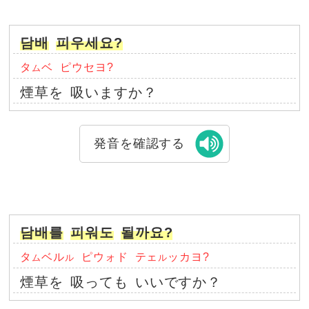
담배
피우세요?
タ
ベ
ピウセヨ?
ム
煙草を
吸いますか？
発音を確認する
담배를
피워도
될까요?
タ
ベル
ピウォド
テェ
ッカヨ?
ム
ル
ル
煙草を
吸っても
いいですか？