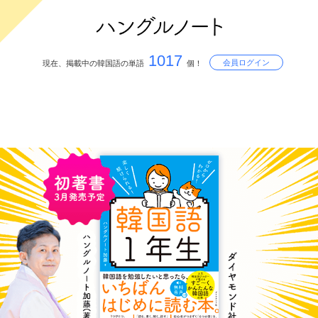
1017
会員ログイン
現在、掲載中の韓国語の単語
個！