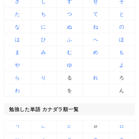
さ
し
す
せ
そ
た
ち
つ
て
と
な
に
ぬ
ね
の
は
ひ
ふ
へ
ほ
ま
み
む
め
も
や
ゆ
よ
ら
り
る
れ
ろ
わ
を
ん
勉強した単語 カナダラ順一覧
ㄱ
ㄴ
ㄷ
ㄹ
ㅁ