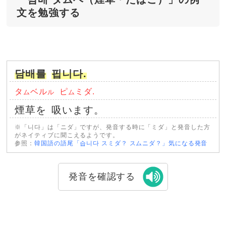
文を勉強する
담배를
핍니다.
タ
ベル
ピ
ミダ.
ム
ル
ム
煙草を
吸います。
※「니다」は「ニダ」ですが、発音する時に「ミダ」と発音した方
がネイティブに聞こえるようです。
参照：
韓国語の語尾「습니다 スミダ？ スムニダ？」気になる発音
発音を確認する