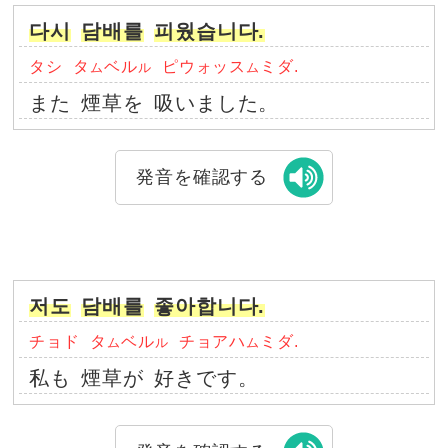
다시
담배를
피웠습니다.
タシ
タ
ベル
ピウォッス
ミダ.
ム
ル
ム
また
煙草を
吸いました。
発音を確認する
저도
담배를
좋아합니다.
チョド
タ
ベル
チョアハ
ミダ.
ム
ル
ム
私も
煙草が
好きです。