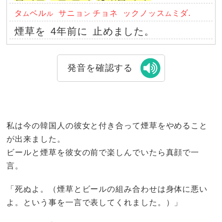
タ
ベル
サニョ
チョネ
ックノッス
ミダ.
ム
ル
ン
ム
煙草を
4年前に
止めました。
発音を確認する
私は今の韓国人の彼女と付き合って煙草をやめること
が出来ました。
ビールと煙草を彼女の前で楽しんでいたら真顔で一
言。
「死ぬよ。（煙草とビールの組み合わせは身体に悪い
よ。という事を一言で表してくれました。）」