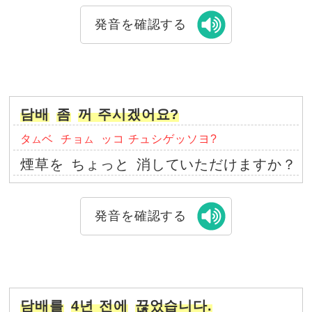
発音を確認する
담배
좀
꺼 주시겠어요?
タ
ベ
チョ
ッコ チュシゲッソヨ?
ム
ム
煙草を
ちょっと
消していただけますか？
発音を確認する
담배를
4년 전에
끊었습니다.