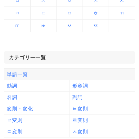
ㅂ
ㅅ
ㅇ
ㅈ
ㅊ
ㅋ
ㅌ
ㅍ
ㅎ
ㄲ
ㄸ
ㅃ
ㅆ
ㅉ
カテゴリー一覧
単語一覧
動詞
形容詞
名詞
副詞
変則・変化
ㅂ変則
ㄹ変則
르変則
ㄷ変則
ㅅ変則