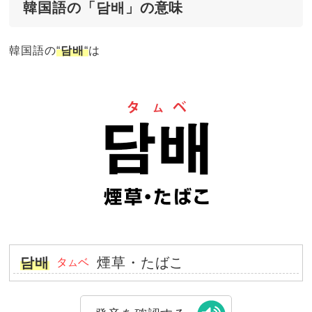
韓国語の「담배」の意味
韓国語の
“
담배
“
は
담배
煙草・たばこ
タ
ベ
ム