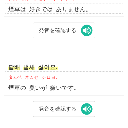
煙草は
好きでは
ありません。
発音を確認する
담배
냄새
싫어요.
タ
ベ
ネ
セ
シロヨ.
ム
ム
煙草の
臭いが
嫌いです。
発音を確認する