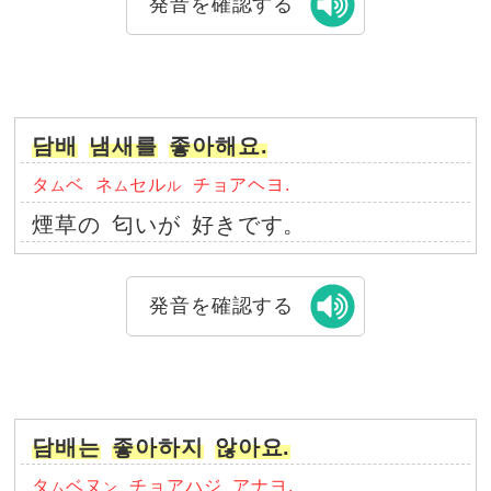
発音を確認する
담배
냄새를
좋아해요.
タ
ベ
ネ
セル
チョアヘヨ.
ム
ム
ル
煙草の
匂いが
好きです。
発音を確認する
담배는
좋아하지
않아요.
タ
ベヌ
チョアハジ
アナヨ.
ム
ン