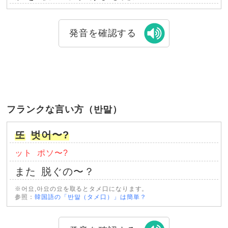
発音を確認する
フランクな言い方（반말）
또
벗어〜?
ット
ポソ〜?
また
脱ぐの〜？
※어요,아요の요を取るとタメ口になります。
参照：
韓国語の「반말（タメ口）」は簡単？