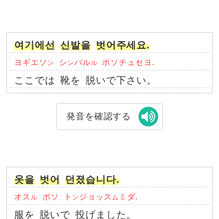
여기에선
신발을
벗어주세요.
ヨギエソ
シ
バル
ポソチュセヨ.
ン
ン
ル
ここでは
靴を
脱いで下さい。
発音を確認する
옷을
벗어
던졌습니다.
オス
ポソ
ト
ジョッス
ミダ.
ル
ン
ム
服を
脱いで
投げました。