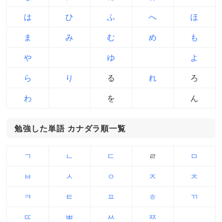
は
ひ
ふ
へ
ほ
ま
み
む
め
も
や
ゆ
よ
ら
り
る
れ
ろ
わ
を
ん
勉強した単語 カナダラ順一覧
ㄱ
ㄴ
ㄷ
ㄹ
ㅁ
ㅂ
ㅅ
ㅇ
ㅈ
ㅊ
ㅋ
ㅌ
ㅍ
ㅎ
ㄲ
ㄸ
ㅃ
ㅆ
ㅉ