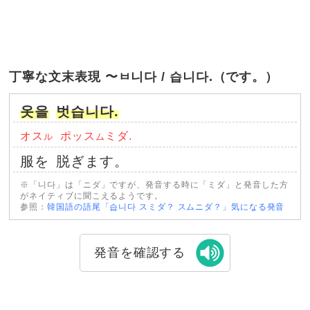
丁寧な文末表現 〜ㅂ니다 / 습니다.（です。）
옷을
벗습니다.
オス
ポッス
ミダ.
ル
ム
服を
脱ぎます。
※「니다」は「ニダ」ですが、発音する時に「ミダ」と発音した方
がネイティブに聞こえるようです。
参照：
韓国語の語尾「습니다 スミダ？ スムニダ？」気になる発音
発音を確認する