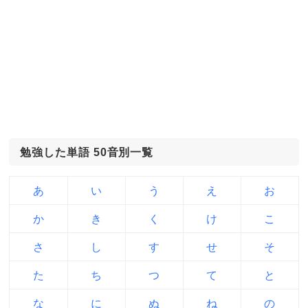
勉強した単語 50音別一覧
あ
い
う
え
お
か
き
く
け
こ
さ
し
す
せ
そ
た
ち
つ
て
と
な
に
ぬ
ね
の