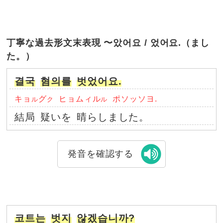
丁寧な過去形文末表現 〜았어요 / 었어요.（まし
た。）
결국
혐의를
벗었어요.
キョ
グ
ヒョムィル
ポソッソヨ.
ル
ク
ル
結局
疑いを
晴らしました。
発音を確認する
코트는
벗지
않겠습니까?