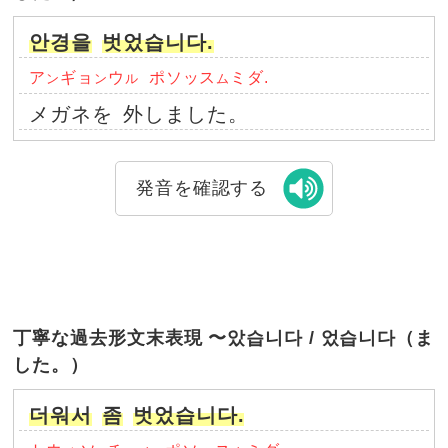
안경을
벗었습니다.
ア
ギョ
ウ
ポソッス
ミダ.
ン
ン
ル
ム
メガネを
外しました。
発音を確認する
丁寧な過去形文末表現 〜았습니다 / 었습니다（ま
した。）
더워서
좀
벗었습니다.