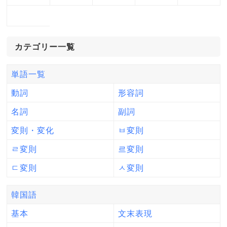
カテゴリー一覧
単語一覧
動詞
形容詞
名詞
副詞
変則・変化
ㅂ変則
ㄹ変則
르変則
ㄷ変則
ㅅ変則
韓国語
基本
文末表現