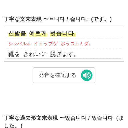
丁寧な文末表現 〜ㅂ니다 / 습니다.（です。）
신발을
예쁘게
벗습니다.
シ
バル
イェップゲ
ポッス
ミダ.
ン
ル
ム
靴を
きれいに
脱ぎます。
発音を確認する
丁寧な過去形文末表現 〜았습니다 / 었습니다（ま
した。）