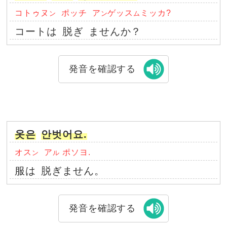
コトゥヌ
ポッチ
ア
ゲッス
ミッカ?
ン
ン
ム
コートは
脱ぎ
ませんか？
発音を確認する
옷은
안벗어요.
オス
ア
ポソヨ.
ン
ル
服は
脱ぎません。
発音を確認する