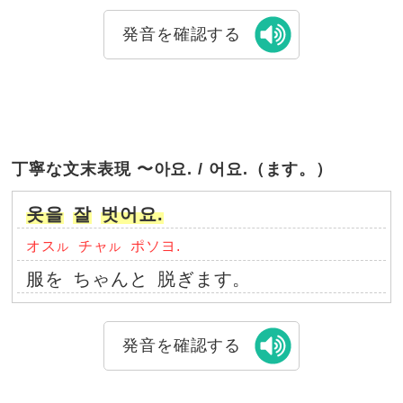
発音を確認する
丁寧な文末表現 〜아요. / 어요.（ます。）
옷을
잘
벗어요.
オス
チャ
ポソヨ.
ル
ル
服を
ちゃんと
脱ぎます。
発音を確認する