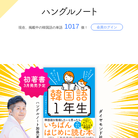
1017
会員ログイン
現在、掲載中の韓国語の単語
個！