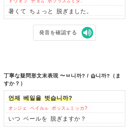
トウォソ
チョ
ポソッス
ミダ.
ム
ム
暑くて
ちょっと
脱ぎました。
発音を確認する
丁寧な疑問形文末表現 〜ㅂ니까? / 습니까?（ま
すか？）
언제
베일을
벗습니까?
オ
ジェ
ペイル
ポッス
ミッカ?
ン
ル
ム
いつ
ベールを
脱ぎますか？