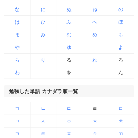
な
に
ぬ
ね
の
は
ひ
ふ
へ
ほ
ま
み
む
め
も
や
ゆ
よ
ら
り
る
れ
ろ
わ
を
ん
勉強した単語 カナダラ順一覧
ㄱ
ㄴ
ㄷ
ㄹ
ㅁ
ㅂ
ㅅ
ㅇ
ㅈ
ㅊ
ㅋ
ㅌ
ㅍ
ㅎ
ㄲ