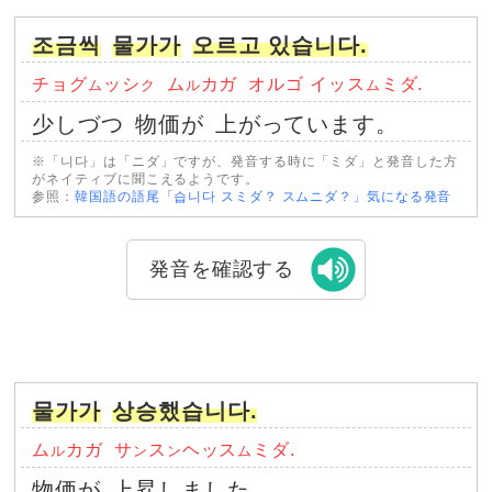
조금씩
물가가
오르고 있습니다.
チョグ
ッシ
ム
カガ
オルゴ イッス
ミダ.
ム
ク
ル
ム
少しづつ
物価が
上がっています。
※「니다」は「ニダ」ですが、発音する時に「ミダ」と発音した方
がネイティブに聞こえるようです。
参照：
韓国語の語尾「습니다 スミダ？ スムニダ？」気になる発音
発音を確認する
물가가
상승했습니다.
ム
カガ
サ
ス
ヘッス
ミダ.
ル
ン
ン
ム
物価が
上昇しました。