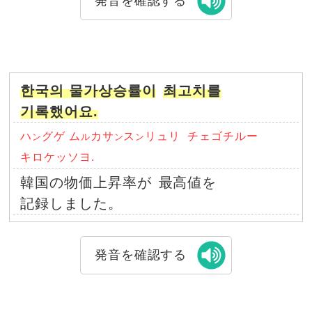
発音を確認する
한국의 물가상승률이
최고치를
기록했어요.
ハ
グゲ ム
カサ
ス
リュリ
チェゴチルー
ン
ル
ン
ン
キロケッソヨ.
韓国の物価上昇率が
最高値を
記録しました。
発音を確認する