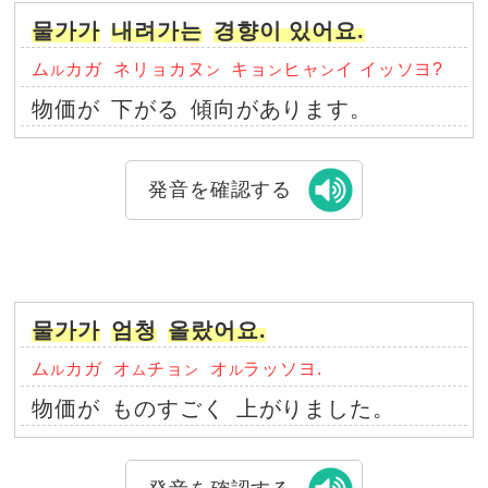
물가가
내려가는
경향이 있어요.
ム
カガ
ネリョカヌ
キョ
ヒャ
イ イッソヨ?
ル
ン
ン
ン
物価が
下がる
傾向があります。
発音を確認する
물가가
엄청
올랐어요.
ム
カガ
オ
チョ
オ
ラッソヨ.
ル
ム
ン
ル
物価が
ものすごく
上がりました。