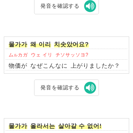
発音を確認する
물가가
왜 이리
치솟았어요?
ム
カガ
ウェ イリ
チソサッソヨ?
ル
物価が
なぜこんなに
上がりましたか？
発音を確認する
물가가
올라서는
살아갈 수 없어!