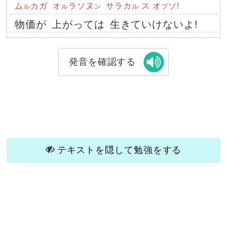
ム
カガ
オ
ラソヌ
サラカ
ス オ
ソ!
ル
ル
ン
ル
プ
物価が
上がっては
生きていけないよ!
発音を確認する
テキストを隠して勉強をする