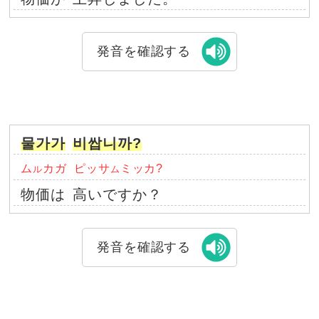
発音を確認する
물가가
비쌉니까?
ム
カガ
ピッサ
ミッカ?
ル
ム
物価は
高いですか？
発音を確認する