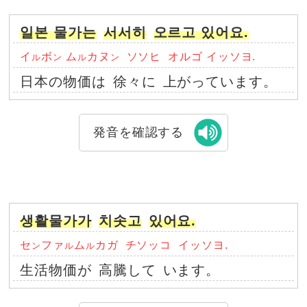
일본 물가는
서서히
오르고 있어요.
イ
ボ
ム
カヌ
ソソヒ
オルゴ イッソヨ.
ル
ン
ル
ン
日本の物価は
徐々に
上がっています。
発音を確認する
생활물가가
치솟고
있어요.
セ
ファ
ム
カガ
チソッコ
イッソヨ.
ン
ル
ル
生活物価が
高騰して
います。