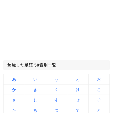
勉強した単語 50音別一覧
あ
い
う
え
お
か
き
く
け
こ
さ
し
す
せ
そ
た
ち
つ
て
と