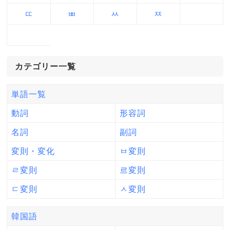
ㄸ
ㅃ
ㅆ
ㅉ
カテゴリー一覧
単語一覧
動詞
形容詞
名詞
副詞
変則・変化
ㅂ変則
ㄹ変則
르変則
ㄷ変則
ㅅ変則
韓国語