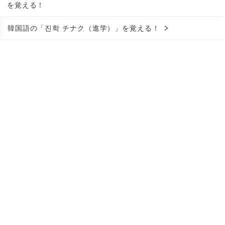
を覚える！
韓国語の「진학 チナク（進学）」を覚える！