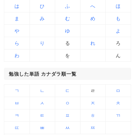
は
ひ
ふ
へ
ほ
ま
み
む
め
も
や
ゆ
よ
ら
り
る
れ
ろ
わ
を
ん
勉強した単語 カナダラ順一覧
ㄱ
ㄴ
ㄷ
ㄹ
ㅁ
ㅂ
ㅅ
ㅇ
ㅈ
ㅊ
ㅋ
ㅌ
ㅍ
ㅎ
ㄲ
ㄸ
ㅃ
ㅆ
ㅉ