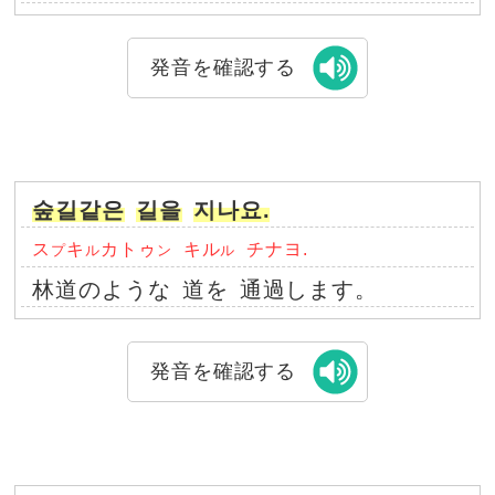
発音を確認する
숲길같은
길을
지나요.
ス
キ
カトゥ
キル
チナヨ.
プ
ル
ン
ル
林道のような
道を
通過します。
発音を確認する