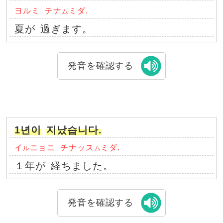
ヨルミ
チナ
ミダ.
ム
夏が
過ぎます。
発音を確認する
1년이
지났습니다.
イ
ニョニ
チナッス
ミダ.
ル
ム
１年が
経ちました。
発音を確認する