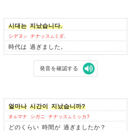
시대는
지났습니다.
シデヌ
チナッス
ミダ.
ン
ム
時代は
過ぎました。
発音を確認する
얼마나
시간이
지났습니까?
オ
マナ
シガニ
チナッス
ミッカ?
ル
ム
どのくらい
時間が
過ぎましたか？