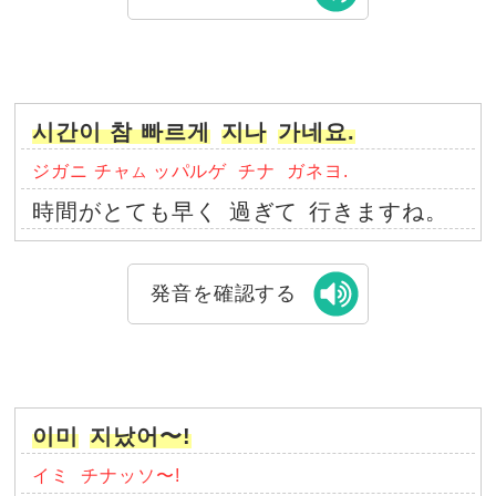
시간이 참 빠르게
지나
가네요.
ジガニ チャ
ッパルゲ
チナ
ガネヨ.
ム
時間がとても早く
過ぎて
行きますね。
発音を確認する
이미
지났어〜!
イミ
チナッソ〜!