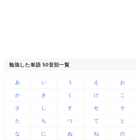
勉強した単語 50音別一覧
あ
い
う
え
お
か
き
く
け
こ
さ
し
す
せ
そ
た
ち
つ
て
と
な
に
ぬ
ね
の