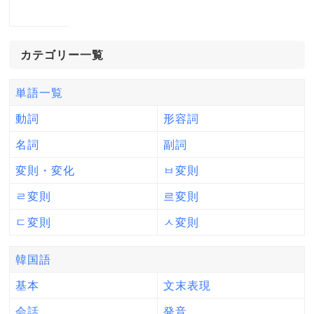
カテゴリー一覧
単語一覧
動詞
形容詞
名詞
副詞
変則・変化
ㅂ変則
ㄹ変則
르変則
ㄷ変則
ㅅ変則
韓国語
基本
文末表現
会話
発音