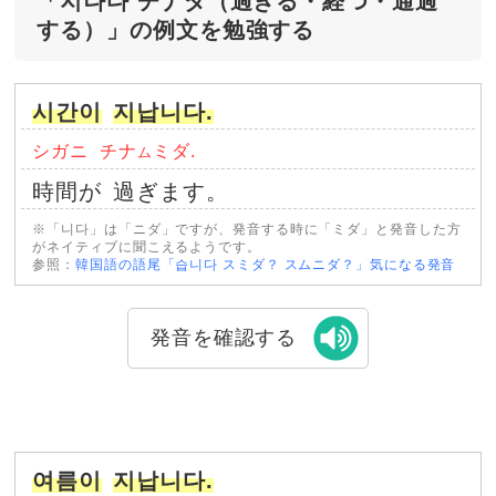
「지나다 チナダ（過ぎる・経つ・通過
する）」の例文を勉強する
시간이
지납니다.
シガニ
チナ
ミダ.
ム
時間が
過ぎます。
※「니다」は「ニダ」ですが、発音する時に「ミダ」と発音した方
がネイティブに聞こえるようです。
参照：
韓国語の語尾「습니다 スミダ？ スムニダ？」気になる発音
発音を確認する
여름이
지납니다.