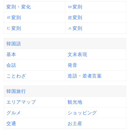
変則・変化
ㅂ変則
ㄹ変則
르変則
ㄷ変則
ㅅ変則
韓国語
基本
文末表現
会話
発音
ことわざ
造語・若者言葉
韓国旅行
エリアマップ
観光地
グルメ
ショッピング
交通
お土産