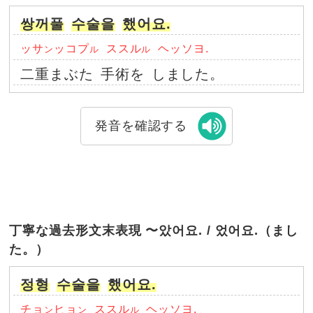
쌍꺼풀
수술을
했어요.
ッサ
ッコプ
ススル
ヘッソヨ.
ン
ル
ル
二重まぶた
手術を
しました。
発音を確認する
丁寧な過去形文末表現 〜았어요. / 었어요.（まし
た。）
정형
수술을
했어요.
チョ
ヒョ
ススル
ヘッソヨ.
ン
ン
ル