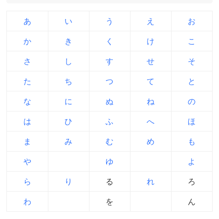
あ
い
う
え
お
か
き
く
け
こ
さ
し
す
せ
そ
た
ち
つ
て
と
な
に
ぬ
ね
の
は
ひ
ふ
へ
ほ
ま
み
む
め
も
や
ゆ
よ
ら
り
る
れ
ろ
わ
を
ん