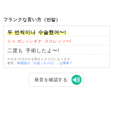
フランクな言い方（반말）
두 번씩이나
수술했어〜!
トゥ ポ
ッシギナ
ススレッソ〜!
ン
二度も
手術したよ〜!
※어요,아요の요を取るとタメ口になります。
参照：
韓国語の「반말（タメ口）」は簡単？
発音を確認する