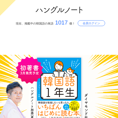
1017
会員ログイン
現在、掲載中の韓国語の単語
個！