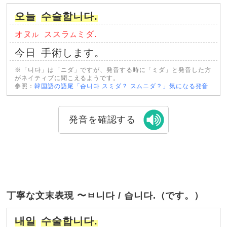
오늘
수술합니다.
オヌ
ススラ
ミダ.
ル
ム
今日
手術します。
※「니다」は「ニダ」ですが、発音する時に「ミダ」と発音した方
がネイティブに聞こえるようです。
参照：
韓国語の語尾「습니다 スミダ？ スムニダ？」気になる発音
発音を確認する
丁寧な文末表現 〜ㅂ니다 / 습니다.（です。）
내일
수술합니다.