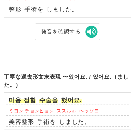
整形
手術を
しました。
発音を確認する
丁寧な過去形文末表現 〜았어요. / 었어요.（まし
た。）
미용 정형
수술을
했어요.
ミヨ
チョ
ヒョ
ススル
ヘッソヨ.
ン
ン
ン
ル
美容整形
手術を
しました。