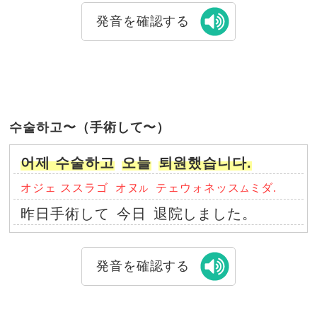
発音を確認する
수술하고〜（手術して〜）
어제 수술하고
오늘
퇴원했습니다.
オジェ ススラゴ
オヌ
テェウォネッス
ミダ.
ル
ム
昨日手術して
今日
退院しました。
発音を確認する