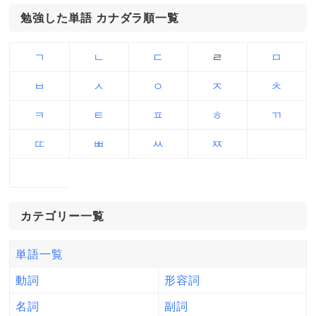
勉強した単語 カナダラ順一覧
ㄱ
ㄴ
ㄷ
ㄹ
ㅁ
ㅂ
ㅅ
ㅇ
ㅈ
ㅊ
ㅋ
ㅌ
ㅍ
ㅎ
ㄲ
ㄸ
ㅃ
ㅆ
ㅉ
カテゴリー一覧
単語一覧
動詞
形容詞
名詞
副詞