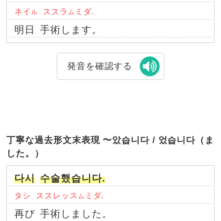
ネイ
ススラ
ミダ.
ル
ム
明日
手術します。
発音を確認する
丁寧な過去形文末表現 〜았습니다 / 었습니다（ま
した。）
다시
수술했습니다.
タシ
ススレッス
ミダ.
ム
再び
手術しました。