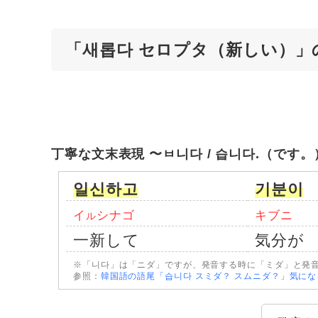
「새롭다 セロプタ（新しい）」
丁寧な文末表現 〜ㅂ니다 / 습니다.（です。
일신하고
기분이
イ
シナゴ
キブニ
ル
一新して
気分が
※「니다」は「ニダ」ですが、発音する時に「ミダ」と発
参照：
韓国語の語尾「습니다 スミダ？ スムニダ？」気に