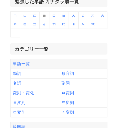
勉強した単語 カナダラ順一覧
ㄱ
ㄴ
ㄷ
ㄹ
ㅁ
ㅂ
ㅅ
ㅇ
ㅈ
ㅊ
ㅋ
ㅌ
ㅍ
ㅎ
ㄲ
ㄸ
ㅃ
ㅆ
ㅉ
カテゴリー一覧
単語一覧
動詞
形容詞
名詞
副詞
変則・変化
ㅂ変則
ㄹ変則
르変則
ㄷ変則
ㅅ変則
韓国語