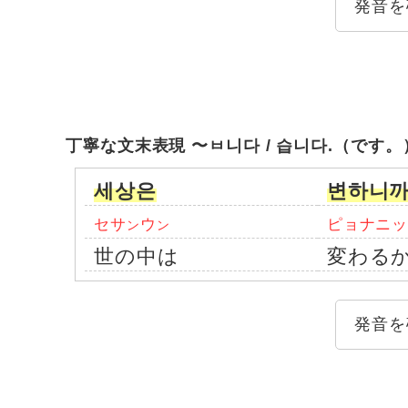
発音を
丁寧な文末表現 〜ㅂ니다 / 습니다.（です。
세상은
변하니
セサ
ウ
ピョナニ
ン
ン
世の中は
変わる
発音を