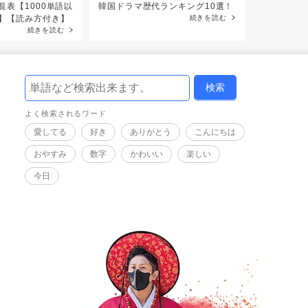
覧表【1000単語以
韓国ドラマ歴代ランキング10選！
【音声付き
】【読み方付き】
続きを読む
う」フレー
続きを読む
よく検索されるワード
愛してる
好き
ありがとう
こんにちは
おやすみ
数字
かわいい
楽しい
今日