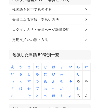
ハングル勉強メンバー会員について
韓国語を音声で勉強する
会員になる方法・支払い方法
ログイン方法・会員ページ詳細説明
定期支払いの停止方法
勉強した単語 50音別一覧
あ
か
さ
た
な
は
ま
や
ら
わ
い
き
し
ち
に
ひ
み
り
う
く
す
つ
ぬ
ふ
む
ゆ
る
を
え
け
せ
て
ね
へ
め
れ
お
こ
そ
と
の
ほ
も
よ
ろ
ん