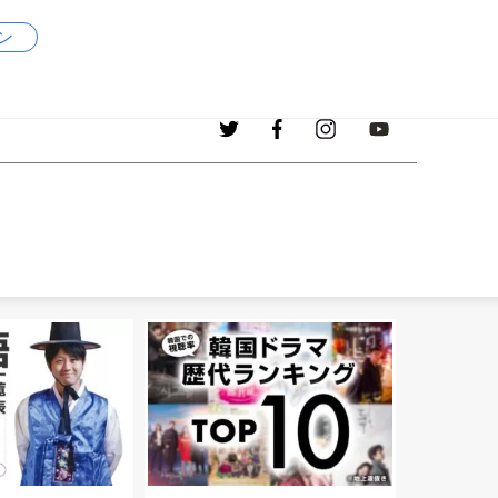
ン
1017
現在、掲載中の韓国語の単語
個！