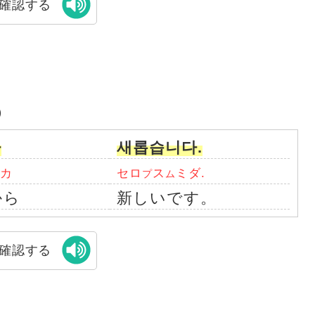
確認する
）
까
새롭습니다.
ッカ
セロ
ス
ミダ.
プ
ム
から
新しいです。
確認する