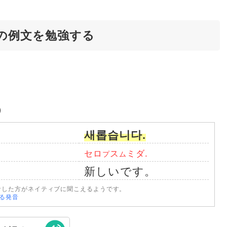
の例文を勉強する
）
새롭습니다.
セロ
ス
ミダ.
プ
ム
新しいです。
音した方がネイティブに聞こえるようです。
なる発音