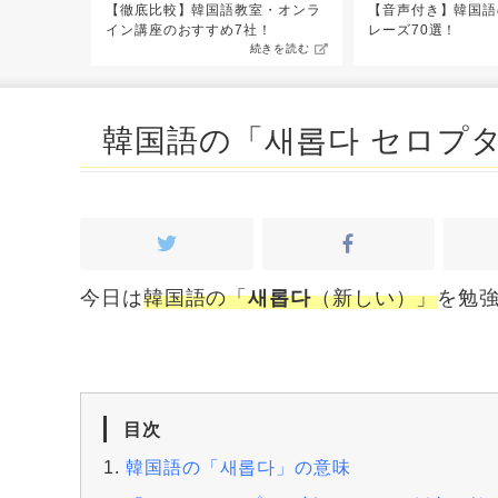
パッチムの
【徹底比較】韓国語教室・オンラ
【音声付き】韓国語
イン講座のおすすめ7社！
レーズ70選！
続きを読む
続きを読む
韓国語の「새롭다 セロプ
今日は
韓国語の「
새롭다
（新しい）」
を勉
目次
韓国語の「새롭다」の意味