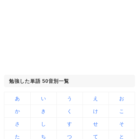
勉強した単語 50音別一覧
あ
い
う
え
お
か
き
く
け
こ
さ
し
す
せ
そ
た
ち
つ
て
と