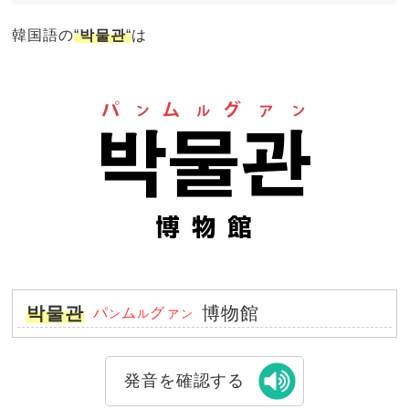
韓国語の
“
박물관
“
は
박물관
博物館
パ
ム
グァ
ン
ル
ン
発音を確認する