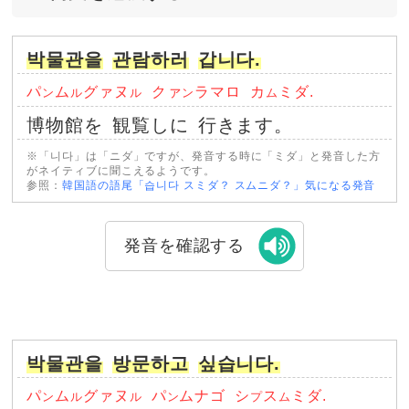
박물관을
관람하러
갑니다.
パ
ム
グァヌ
クァ
ラマロ
カ
ミダ.
ン
ル
ル
ン
ム
博物館を
観覧しに
行きます。
※「니다」は「ニダ」ですが、発音する時に「ミダ」と発音した方
がネイティブに聞こえるようです。
参照：
韓国語の語尾「습니다 スミダ？ スムニダ？」気になる発音
発音を確認する
박물관을
방문하고
싶습니다.
パ
ム
グァヌ
パ
ムナゴ
シ
ス
ミダ.
ン
ル
ル
ン
プ
ム