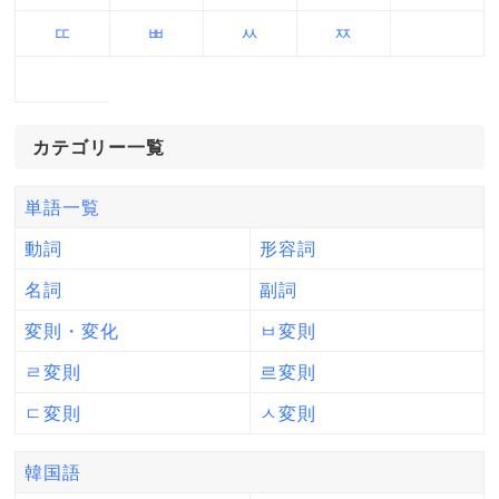
ㄸ
ㅃ
ㅆ
ㅉ
カテゴリー一覧
単語一覧
動詞
形容詞
名詞
副詞
変則・変化
ㅂ変則
ㄹ変則
르変則
ㄷ変則
ㅅ変則
韓国語