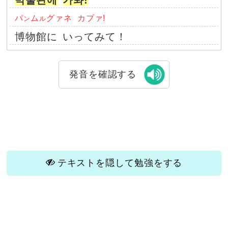
박물관에
가봐!
パ
ム
グァネ
カブァ!
ン
ル
博物館に
いってみて！
発音を確認する
テキストを隠して勉強をする