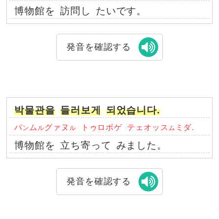
博物館を
訪問し
たいです。
発音を確認する
박물관을
들러보게
되었습니다.
パ
ム
グァヌ
トゥロボゲ
テェオッス
ミダ.
ン
ル
ル
ム
博物館を
立ち寄って
みました。
発音を確認する