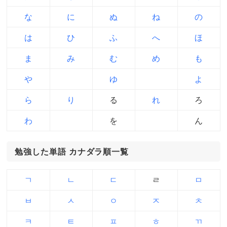
な
に
ぬ
ね
の
は
ひ
ふ
へ
ほ
ま
み
む
め
も
や
ゆ
よ
ら
り
る
れ
ろ
わ
を
ん
勉強した単語 カナダラ順一覧
ㄱ
ㄴ
ㄷ
ㄹ
ㅁ
ㅂ
ㅅ
ㅇ
ㅈ
ㅊ
ㅋ
ㅌ
ㅍ
ㅎ
ㄲ