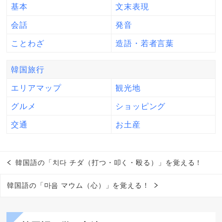
基本
文末表現
会話
発音
ことわざ
造語・若者言葉
韓国旅行
エリアマップ
観光地
グルメ
ショッピング
交通
お土産
韓国語の「치다 チダ（打つ・叩く・殴る）」を覚える！
韓国語の「마음 マウム（心）」を覚える！