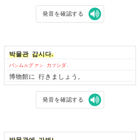
発音を確認する
박물관
갑시다.
パ
ム
グァ
カ
シダ.
ン
ル
ン
プ
博物館に
行きましょう。
発音を確認する