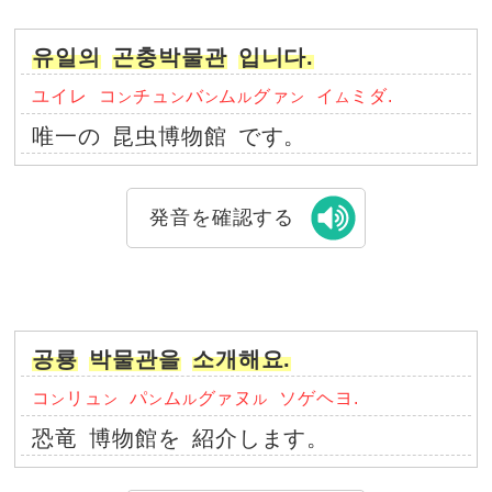
유일의
곤충박물관
입니다.
ユイレ
コ
チュ
バ
ム
グァ
イ
ミダ.
ン
ン
ン
ル
ン
ム
唯一の
昆虫博物館
です。
発音を確認する
공룡
박물관을
소개해요.
コ
リュ
パ
ム
グァヌ
ソゲヘヨ.
ン
ン
ン
ル
ル
恐竜
博物館を
紹介します。