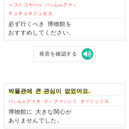
ッコ
コヤハ
パ
ム
グァ
ク
ル
ン
ル
ン
チュチョネジュセヨ.
必ず行くべき
博物館を
おすすめしてください。
発音を確認する
박물관에
큰 관심이
없었어요.
パ
ム
グァネ
ク
グァ
シミ
オ
ソッソヨ.
ン
ル
ン
ン
プ
博物館に
大きな関心が
ありませんでした。