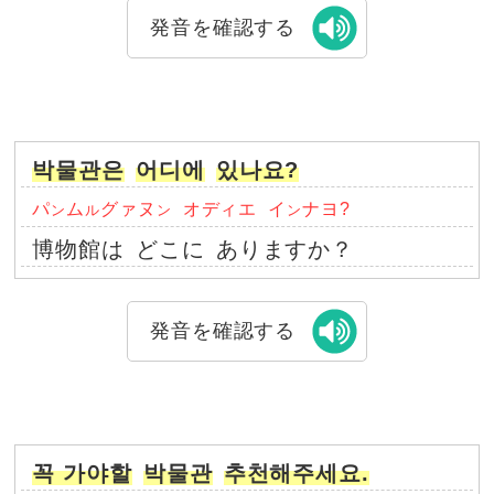
発音を確認する
박물관은
어디에
있나요?
パ
ム
グァヌ
オディエ
イ
ナヨ?
ン
ル
ン
ン
博物館は
どこに
ありますか？
発音を確認する
꼭 가야할
박물관
추천해주세요.