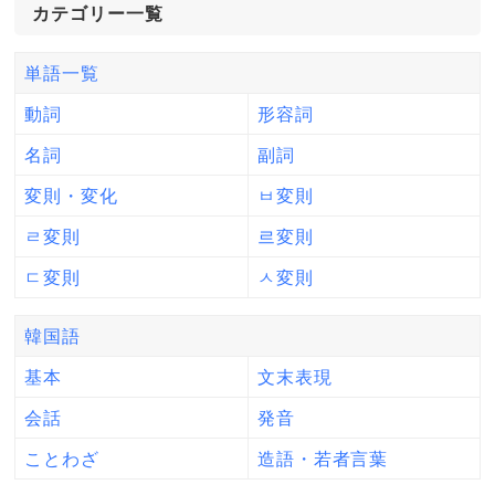
カテゴリー一覧
単語一覧
動詞
形容詞
名詞
副詞
変則・変化
ㅂ変則
ㄹ変則
르変則
ㄷ変則
ㅅ変則
韓国語
基本
文末表現
会話
発音
ことわざ
造語・若者言葉