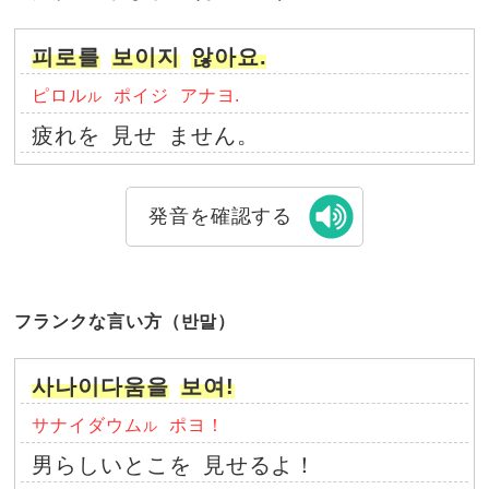
피로를
보이지
않아요.
ピロル
ポイジ
アナヨ.
ル
疲れを
見せ
ません。
発音を確認する
フランクな言い方（반말）
사나이다움을
보여!
サナイダウム
ポヨ！
ル
男らしいとこを
見せるよ！