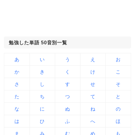
勉強した単語 50音別一覧
あ
い
う
え
お
か
き
く
け
こ
さ
し
す
せ
そ
た
ち
つ
て
と
な
に
ぬ
ね
の
は
ひ
ふ
へ
ほ
ま
み
む
め
も