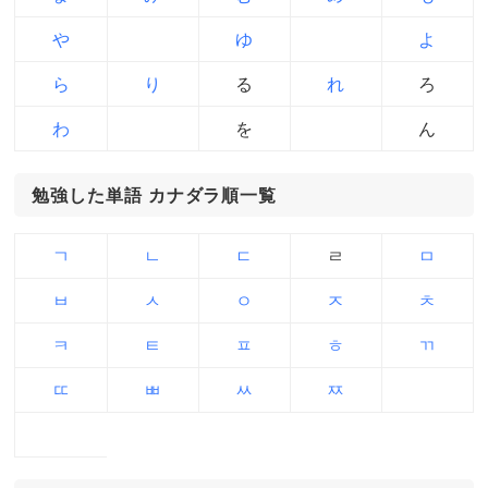
や
ゆ
よ
ら
り
る
れ
ろ
わ
を
ん
勉強した単語 カナダラ順一覧
ㄱ
ㄴ
ㄷ
ㄹ
ㅁ
ㅂ
ㅅ
ㅇ
ㅈ
ㅊ
ㅋ
ㅌ
ㅍ
ㅎ
ㄲ
ㄸ
ㅃ
ㅆ
ㅉ