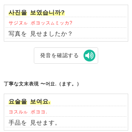
사진을
보였습니까?
サジヌ
ポヨッス
ミッカ?
ル
ム
写真を
見せましたか？
発音を確認する
丁寧な文末表現 〜어요.（ます。）
요술을
보여요.
ヨスル
ポヨヨ.
ル
手品を
見せます。