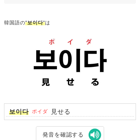
韓国語の
“
보이다
“
は
보이다
見せる
ポイダ
発音を確認する