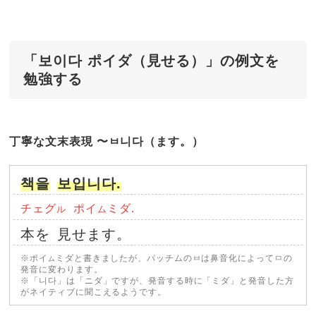
「보이다 ポイダ（見せる）」の例文を
勉強する
丁寧な文末表現 〜ㅂ니다（ます。）
책을
보입니다.
チェグ
ポイ
ミダ.
ル
ム
本を
見せます。
※ポイ
ミダと書きましたが、パッチムのㅂは鼻音化によってㅁの
ム
発音に変わります。
※「니다」は「ニダ」ですが、発音する時に「ミダ」と発音した方
がネイティブに聞こえるようです。