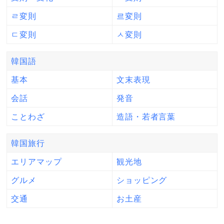
ㄹ変則
르変則
ㄷ変則
ㅅ変則
韓国語
基本
文末表現
会話
発音
ことわざ
造語・若者言葉
韓国旅行
エリアマップ
観光地
グルメ
ショッピング
交通
お土産