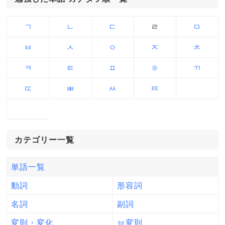
ㄱ
ㄴ
ㄷ
ㄹ
ㅁ
ㅂ
ㅅ
ㅇ
ㅈ
ㅊ
ㅋ
ㅌ
ㅍ
ㅎ
ㄲ
ㄸ
ㅃ
ㅆ
ㅉ
カテゴリー一覧
単語一覧
動詞
形容詞
名詞
副詞
変則・変化
ㅂ変則