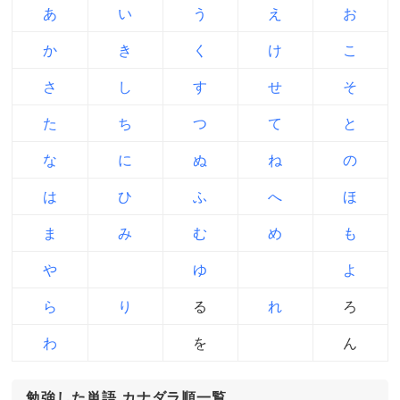
あ
い
う
え
お
か
き
く
け
こ
さ
し
す
せ
そ
た
ち
つ
て
と
な
に
ぬ
ね
の
は
ひ
ふ
へ
ほ
ま
み
む
め
も
や
ゆ
よ
ら
り
る
れ
ろ
わ
を
ん
勉強した単語 カナダラ順一覧