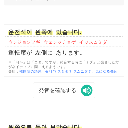
운전석이
왼쪽에
있습니다.
ウ
ジョ
ソギ
ウェ
ッチョゲ
イッス
ミダ.
ン
ン
ン
ム
運転席が
左側に
あります。
※「니다」は「ニダ」ですが、発音する時に「ミダ」と発音した方
がネイティブに聞こえるようです。
参照：
韓国語の語尾「습니다 スミダ？ スムニダ？」気になる発音
発音を確認する
왼쪽으로
돌아
보았습니다.