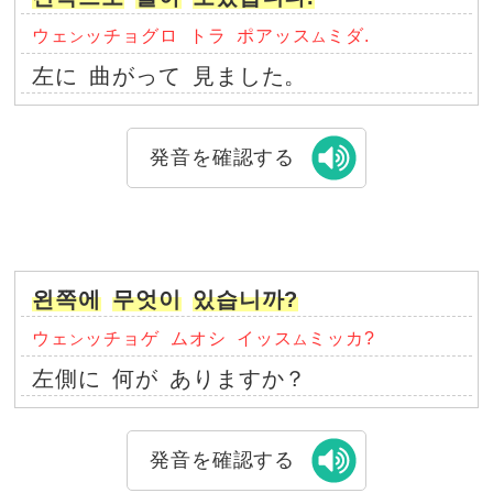
ウェ
ッチョグロ
トラ
ポアッス
ミダ.
ン
ム
左に
曲がって
見ました。
発音を確認する
왼쪽에
무엇이
있습니까?
ウェ
ッチョゲ
ムオシ
イッス
ミッカ?
ン
ム
左側に
何が
ありますか？
発音を確認する