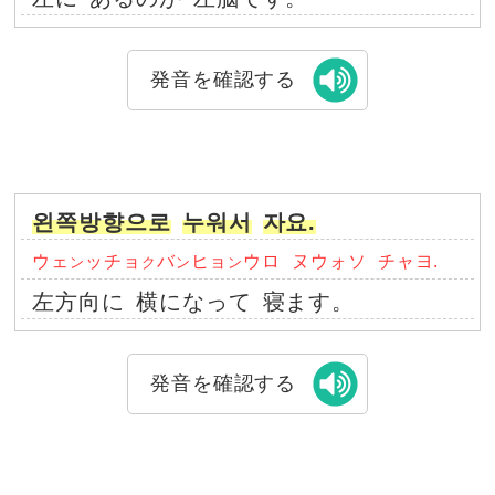
発音を確認する
왼쪽방향으로
누워서
자요.
ウェ
ッチョ
バ
ヒョ
ウロ
ヌウォソ
チャヨ.
ン
ク
ン
ン
左方向に
横になって
寝ます。
発音を確認する