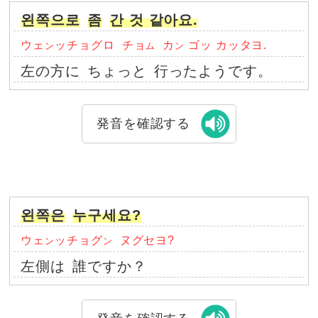
왼쪽으로
좀
간 것 같아요.
ウェ
ッチョグロ
チョ
カ
ゴッ カッタヨ.
ン
ム
ン
左の方に
ちょっと
行ったようです。
発音を確認する
왼쪽은
누구세요?
ウェ
ッチョグ
ヌグセヨ?
ン
ン
左側は
誰ですか？