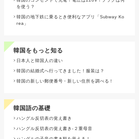
韓国のコンセントで充電！電圧は220V！プラグは何
を使う？
韓国の地下鉄に乗るとき便利なアプリ「Subway Ko
rea」
韓国をもっと知る
日本人と韓国人の違い
韓国の結婚式へ行ってきました！服装は？
韓国の新しい郵便番号・新しい住所を調べる！
韓国語の基礎
ハングル反切表の覚え書き
ハングル反切表の覚え書き-２重母音
ハングルの子音の書き順を覚える！