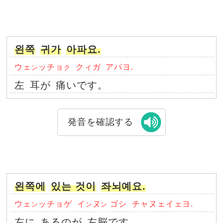
왼쪽
귀가
아파요.
ウェ
ッチョ
クィガ
アパヨ.
ン
ク
左
耳が
痛いです。
発音を確認する
왼쪽에
있는 것이
좌뇌예요.
ウェ
ッチョゲ
イ
ヌ
ゴシ
チャヌェイェヨ.
ン
ン
ン
左に
あるのが
左脳です。