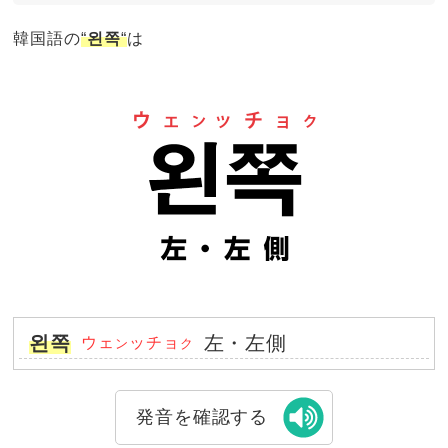
韓国語の
“
왼쪽
“
は
왼쪽
左・左側
ウェ
ッチョ
ン
ク
発音を確認する