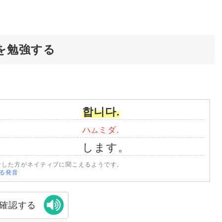
を勉強する
합니다.
ハ
ミダ.
ム
します。
音した方がネイティブに聞こえるようです。
なる発音
確認する