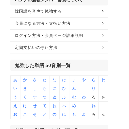
ハングル勉強メンバー会員について
韓国語を音声で勉強する
会員になる方法・支払い方法
ログイン方法・会員ページ詳細説明
定期支払いの停止方法
勉強した単語 50音別一覧
あ
か
さ
た
な
は
ま
や
ら
わ
い
き
し
ち
に
ひ
み
り
う
く
す
つ
ぬ
ふ
む
ゆ
る
を
え
け
せ
て
ね
へ
め
れ
お
こ
そ
と
の
ほ
も
よ
ろ
ん