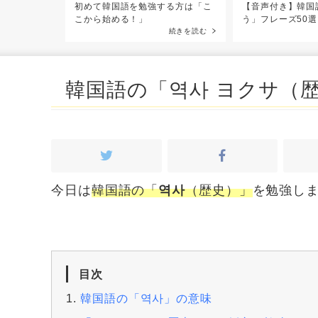
】無料で韓国
初めて韓国語を勉強する方は「こ
【音声付き】韓国
プリ
こから始める！」
う」フレーズ50
続きを読む
続きを読む
韓国語の「역사 ヨクサ（
今日は
韓国語の「
역사
（歴史）」
を勉強し
目次
韓国語の「역사」の意味