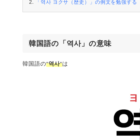
「역사 ヨクサ（歴史）」の例文を勉強する
韓国語の「역사」の意味
韓国語の
“
역사
“
は