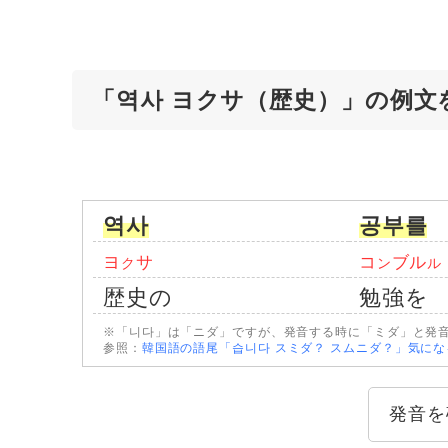
「역사 ヨクサ（歴史）」の例文
역사
공부를
ヨ
サ
コ
ブル
ク
ン
ル
歴史の
勉強を
※「니다」は「ニダ」ですが、発音する時に「ミダ」と発
参照：
韓国語の語尾「습니다 スミダ？ スムニダ？」気に
発音を