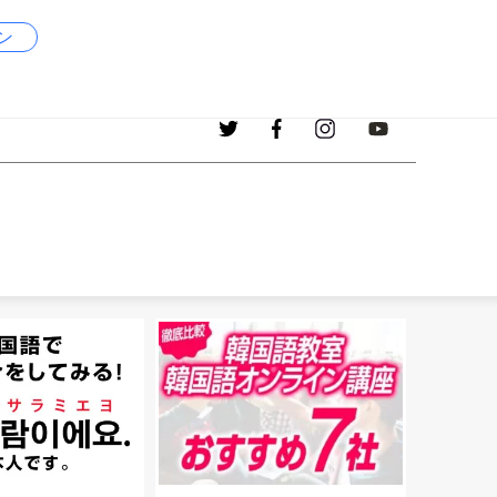
ン
1017
現在、掲載中の韓国語の単語
個！