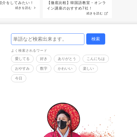
紹介をしてみたい！
【徹底比較】韓国語教室・オンラ
続きを読む
イン講座のおすすめ7社！
続きを読む
よく検索されるワード
愛してる
好き
ありがとう
こんにちは
おやすみ
数字
かわいい
楽しい
今日