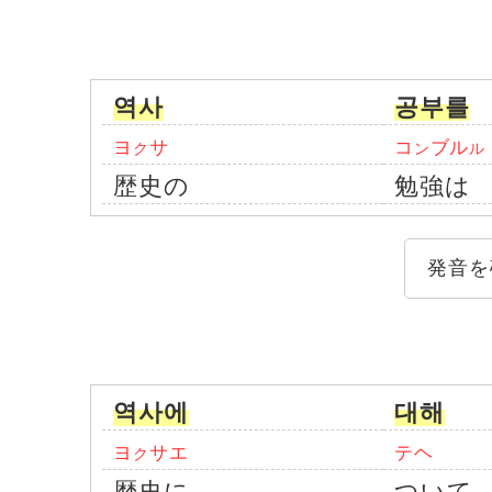
역사
공부를
ヨ
サ
コ
ブル
ク
ン
ル
歴史の
勉強は
発音を
역사에
대해
ヨ
サエ
テヘ
ク
歴史に
ついて