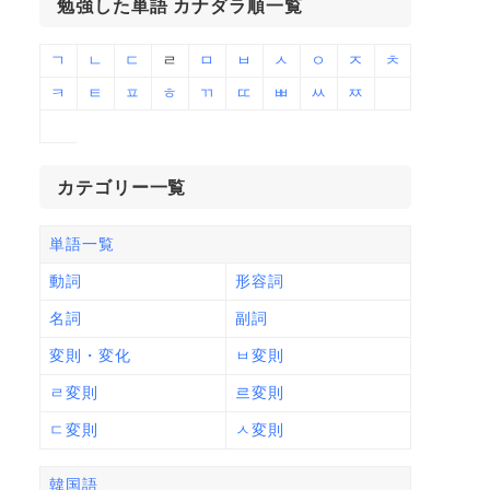
勉強した単語 カナダラ順一覧
ㄱ
ㄴ
ㄷ
ㄹ
ㅁ
ㅂ
ㅅ
ㅇ
ㅈ
ㅊ
ㅋ
ㅌ
ㅍ
ㅎ
ㄲ
ㄸ
ㅃ
ㅆ
ㅉ
カテゴリー一覧
単語一覧
動詞
形容詞
名詞
副詞
変則・変化
ㅂ変則
ㄹ変則
르変則
ㄷ変則
ㅅ変則
韓国語