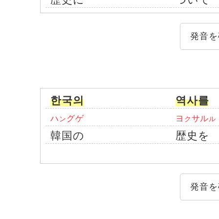
発音を
한국의
역사를
ハ
グゲ
ヨ
サル
ン
ク
ル
韓国の
歴史を
発音を