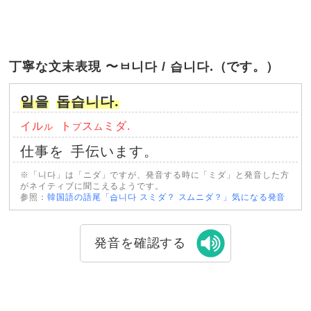
丁寧な文末表現 〜ㅂ니다 / 습니다.（です。）
일을
돕습니다.
イル
ト
ス
ミダ.
ル
プ
ム
仕事を
手伝います。
※「니다」は「ニダ」ですが、発音する時に「ミダ」と発音した方
がネイティブに聞こえるようです。
参照：
韓国語の語尾「습니다 スミダ？ スムニダ？」気になる発音
発音を確認する