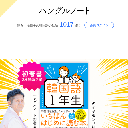
1017
会員ログイン
現在、掲載中の韓国語の単語
個！