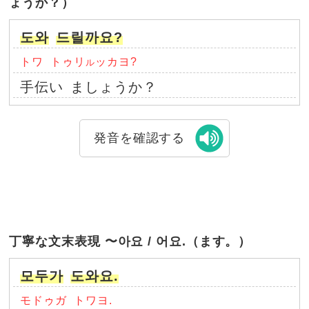
ょうか？）
도와
드릴까요?
トワ
トゥリ
ッカヨ?
ル
手伝い
ましょうか？
発音を確認する
丁寧な文末表現 〜아요 / 어요.（ます。）
모두가
도와요.
モドゥガ
トワヨ.