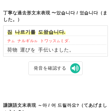
丁寧な過去形文末表現 〜았습니다 / 었습니다（ま
した。）
짐
나르기를
도왔습니다.
チ
ナルギル
トワッス
ミダ.
ム
ル
ム
荷物
運びを
手伝いました。
発音を確認する
謙譲語文末表現 ～아 / 어 드릴까요?（てあげまし