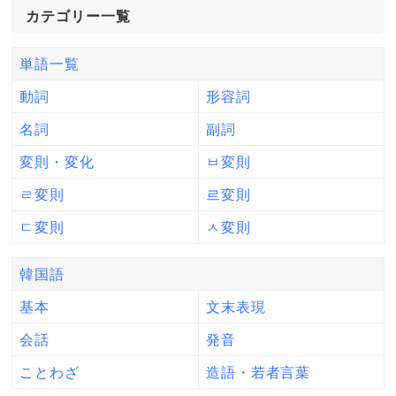
カテゴリー一覧
単語一覧
動詞
形容詞
名詞
副詞
変則・変化
ㅂ変則
ㄹ変則
르変則
ㄷ変則
ㅅ変則
韓国語
基本
文末表現
会話
発音
ことわざ
造語・若者言葉