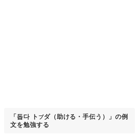
「돕다 ト
ダ（助ける・手伝う）」の例
プ
文を勉強する