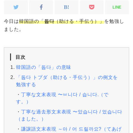
LINE
今日は
韓国語の「
돕다
（助ける・手伝う）」
を勉強し
ました。
目次
韓国語の「돕다」の意味
「돕다 トプダ（助ける・手伝う）」の例文を
勉強する
丁寧な文末表現 〜ㅂ니다 / 습니다.（で
す。）
丁寧な過去形文末表現 〜았습니다 / 었습니다
（ました。）
謙譲語文末表現 ～아 / 어 드릴까요?（てあげ