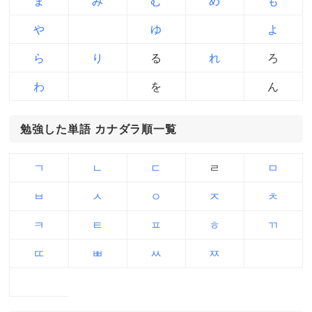
ま
み
む
め
も
や
ゆ
よ
ら
り
る
れ
ろ
わ
を
ん
勉強した単語 カナダラ順一覧
ㄱ
ㄴ
ㄷ
ㄹ
ㅁ
ㅂ
ㅅ
ㅇ
ㅈ
ㅊ
ㅋ
ㅌ
ㅍ
ㅎ
ㄲ
ㄸ
ㅃ
ㅆ
ㅉ