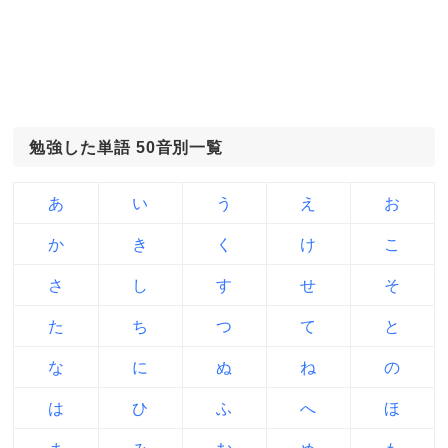
勉強した単語 50音別一覧
あ
い
う
え
お
か
き
く
け
こ
さ
し
す
せ
そ
た
ち
つ
て
と
な
に
ぬ
ね
の
は
ひ
ふ
へ
ほ