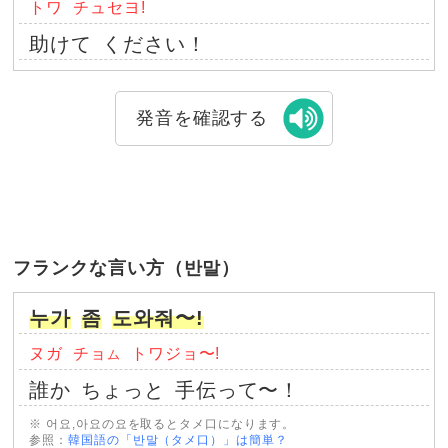
トワ
チュセヨ!
助けて
ください！
発音を確認する
フランクな言い方（반말）
누가
좀
도와줘〜!
ヌガ
チョ
トワジョ〜!
ム
誰か
ちょっと
手伝って〜！
※ 어요,아요の요を取るとタメ口になります。
参照：
韓国語の「반말（タメ口）」は簡単？