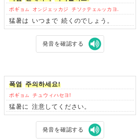
ポギョ
オ
ジェッカジ
チソ
テェ
ッカヨ.
ム
ン
ク
ル
猛暑は
いつまで
続くのでしょう。
発音を確認する
폭염
주의하세요!
ポギョ
チュウィハセヨ!
ム
猛暑に
注意してください。
発音を確認する