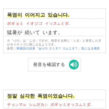
폭염이
이어지고
있습니다.
ポギョミ
イオジゴ
イッス
ミダ.
ム
猛暑が
続いて
います。
※「니다」は「ニダ」ですが、発音する時に「ミダ」と発音した方
がネイティブに聞こえるようです。
参照：
韓国語の語尾「습니다 スミダ？ スムニダ？」気になる発音
発音を確認する
정말
심각한
폭염이었습니다.
チョ
マ
シ
ガカ
ポギョミオッス
ミダ.
ン
ル
ム
ン
ム