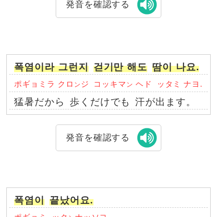
発音を確認する
폭염이라 그런지
걷기만 해도
땀이 나요.
ポギョミラ クロ
ジ
コッキマ
ヘド
ッタミ ナヨ.
ン
ン
猛暑だから
歩くだけでも
汗が出ます。
発音を確認する
폭염이
끝났어요.