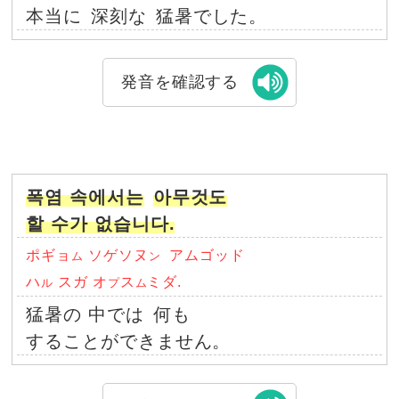
本当に
深刻な
猛暑でした。
発音を確認する
폭염 속에서는
아무것도
할 수가 없습니다.
ポギョ
ソゲソヌ
アムゴッド
ム
ン
ハ
スガ オ
ス
ミダ.
ル
プ
ム
猛暑の 中では
何も
することができません。