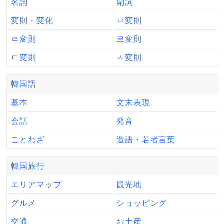
名詞
副詞
変則・変化
ㅂ変則
ㄹ変則
르変則
ㄷ変則
ㅅ変則
韓国語
基本
文末表現
会話
発音
ことわざ
造語・若者言葉
韓国旅行
エリアマップ
観光地
グルメ
ショッピング
交通
お土産