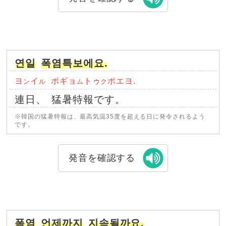
연일
폭염특보에요.
ヨ
イ
ポギョ
トゥ
ポエヨ.
ン
ル
ム
ク
連日、
猛暑特報です。
※韓国の猛暑特報は、最高気温35度を超える日に発令されるよう
です。
発音を確認する
폭염
언제까지
지속될까요.