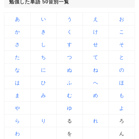
勉強した単語 50音別一覧
あ
い
う
え
お
か
き
く
け
こ
さ
し
す
せ
そ
た
ち
つ
て
と
な
に
ぬ
ね
の
は
ひ
ふ
へ
ほ
ま
み
む
め
も
や
ゆ
よ
ら
り
る
れ
ろ
わ
を
ん