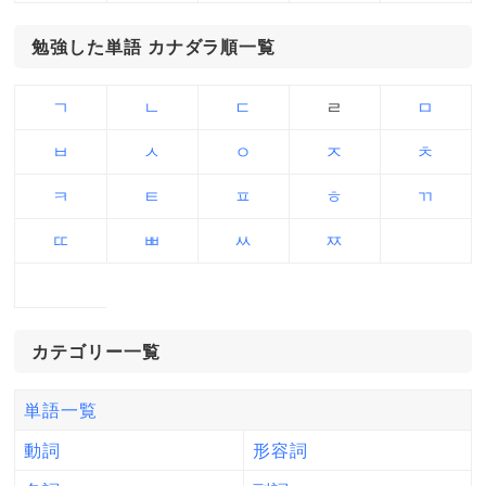
勉強した単語 カナダラ順一覧
ㄱ
ㄴ
ㄷ
ㄹ
ㅁ
ㅂ
ㅅ
ㅇ
ㅈ
ㅊ
ㅋ
ㅌ
ㅍ
ㅎ
ㄲ
ㄸ
ㅃ
ㅆ
ㅉ
カテゴリー一覧
単語一覧
動詞
形容詞