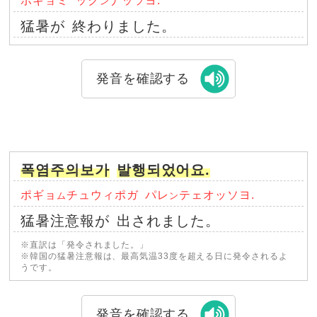
ポギョミ
ック
ナッソヨ.
ン
猛暑が
終わりました。
発音を確認する
폭염주의보가
발행되었어요.
ポギョ
チュウィポガ
パレ
テェオッソヨ.
ム
ン
猛暑注意報が
出されました。
※直訳は「発令されました。」
※韓国の猛暑注意報は、最高気温33度を超える日に発令されるよ
うです。
発音を確認する