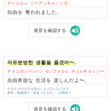
チャユル
ッペアッキョッソヨ.
ル
自由を
奪われました。
発音を確認する
자유분방한
생활을
즐겼어〜.
チャユボ
バ
ハ
セ
ファル
チュ
ギョッソ〜.
ン
ン
ン
ン
ル
ル
自由奔放な
生活を
楽しんだよ〜。
※어요,아요の요を取るとタメ口になります。
参照：
韓国語の「반말（タメ口）」は簡単？
発音を確認する