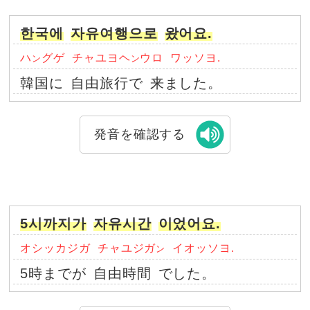
한국에
자유여행으로
왔어요.
ハ
グゲ
チャユヨヘ
ウロ
ワッソヨ.
ン
ン
韓国に
自由旅行で
来ました。
発音を確認する
5시까지가
자유시간
이었어요.
オシッカジガ
チャユジガ
イオッソヨ.
ン
5時までが
自由時間
でした。