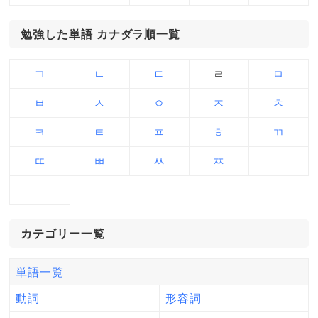
勉強した単語 カナダラ順一覧
ㄱ
ㄴ
ㄷ
ㄹ
ㅁ
ㅂ
ㅅ
ㅇ
ㅈ
ㅊ
ㅋ
ㅌ
ㅍ
ㅎ
ㄲ
ㄸ
ㅃ
ㅆ
ㅉ
カテゴリー一覧
単語一覧
動詞
形容詞