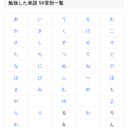
勉強した単語 50音別一覧
あ
い
う
え
お
か
き
く
け
こ
さ
し
す
せ
そ
た
ち
つ
て
と
な
に
ぬ
ね
の
は
ひ
ふ
へ
ほ
ま
み
む
め
も
や
ゆ
よ
ら
り
る
れ
ろ
わ
を
ん