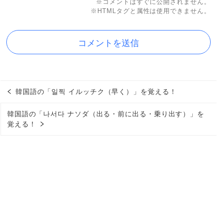
※コメントはすぐに公開されません。
※HTMLタグと属性は使用できません。
韓国語の「일찍 イルッチク（早く）」を覚える！
韓国語の「나서다 ナソダ（出る・前に出る・乗り出す）」を
覚える！