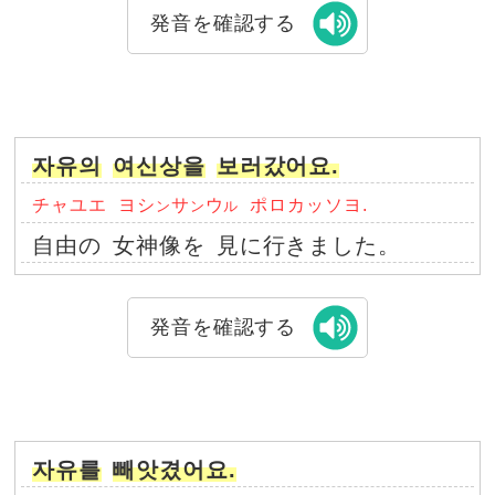
発音を確認する
자유의
여신상을
보러갔어요.
チャユエ
ヨシ
サ
ウ
ポロカッソヨ.
ン
ン
ル
自由の
女神像を
見に行きました。
発音を確認する
자유를
빼앗겼어요.