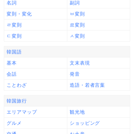
名詞
副詞
変則・変化
ㅂ変則
ㄹ変則
르変則
ㄷ変則
ㅅ変則
韓国語
基本
文末表現
会話
発音
ことわざ
造語・若者言葉
韓国旅行
エリアマップ
観光地
グルメ
ショッピング