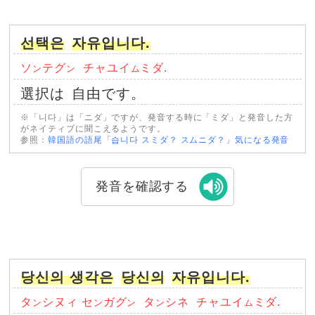
선택은
자유입니다.
ソ
テグ
チャユイ
ミダ.
ン
ン
ム
選択は
自由です。
※「니다」は「ニダ」ですが、発音する時に「ミダ」と発音した方
がネイティブに聞こえるようです。
参照：
韓国語の語尾「습니다 スミダ？ スムニダ？」気になる発音
発音を確認する
당신의 생각은
당신의
자유입니다.
タ
シヌィ セ
ガグ
タ
シネ
チャユイ
ミダ.
ン
ン
ン
ン
ム