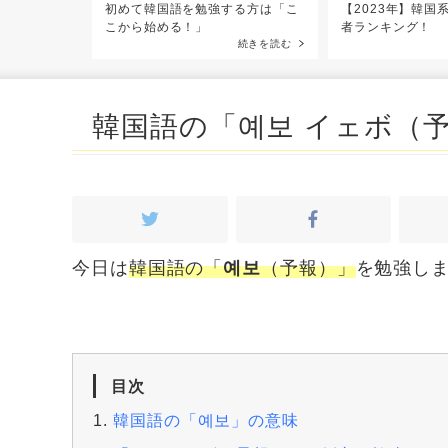
ング10選！
初めて韓国語を勉強する方は「こ
【2023年】韓国系
続きを読む
こから始める！」
者ランキング！
続きを読む
韓国語の「예보 イェボ（
今日は
韓国語の「
예보
（予報）」
を勉強し
目次
韓国語の「예보」の意味