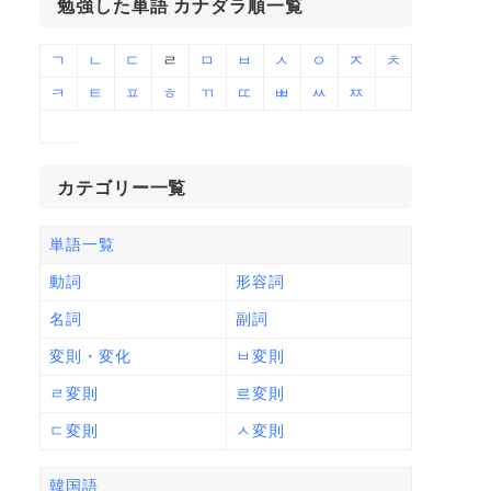
勉強した単語 カナダラ順一覧
ㄱ
ㄴ
ㄷ
ㄹ
ㅁ
ㅂ
ㅅ
ㅇ
ㅈ
ㅊ
ㅋ
ㅌ
ㅍ
ㅎ
ㄲ
ㄸ
ㅃ
ㅆ
ㅉ
カテゴリー一覧
単語一覧
動詞
形容詞
名詞
副詞
変則・変化
ㅂ変則
ㄹ変則
르変則
ㄷ変則
ㅅ変則
韓国語