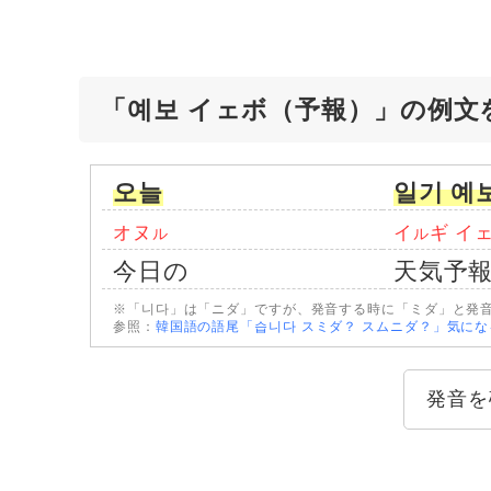
「예보 イェボ（予報）」の例文
오늘
일기 예
オヌ
イ
ギ イ
ル
ル
今日の
天気予
※「니다」は「ニダ」ですが、発音する時に「ミダ」と発
参照：
韓国語の語尾「습니다 スミダ？ スムニダ？」気に
発音を