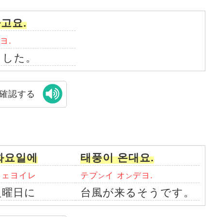
고요.
ヨ.
ました。
確認する
화요일에
태풍이 온대요.
フェヨイレ
テプ
イ オ
デヨ.
ン
ン
火曜日に
台風が来るそうです。