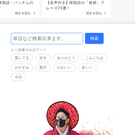
韓国語・パッチムの
【音声付き】韓国語の「挨拶」フ
！
レーズ70選！
続きを読む
続きを読む
よく検索されるワード
愛してる
好き
ありがとう
こんにちは
おやすみ
数字
かわいい
楽しい
今日