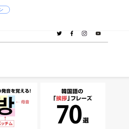
ン
1017
現在、掲載中の韓国語の単語
個！