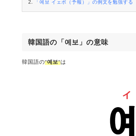
「예보 イェボ（予報）」の例文を勉強する
韓国語の「예보」の意味
韓国語の
“
예보
“
は