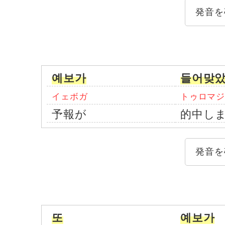
発音を
예보가
들어맞았
イェボガ
トゥロマ
予報が
的中し
発音を
또
예보가