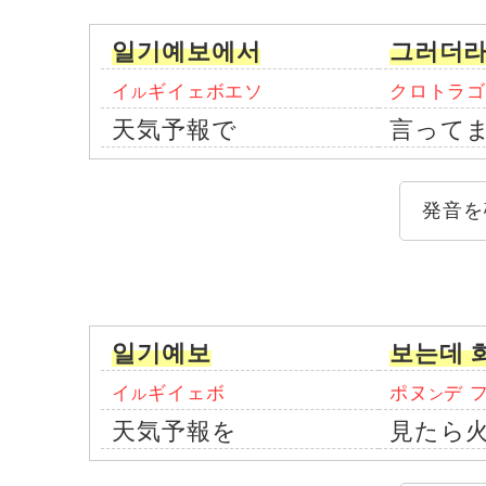
일기예보에서
그러더라
イ
ギイェボエソ
クロトラゴ
ル
天気予報で
言って
発音を
일기예보
보는데 
イ
ギイェボ
ポヌ
デ 
ル
ン
天気予報を
見たら