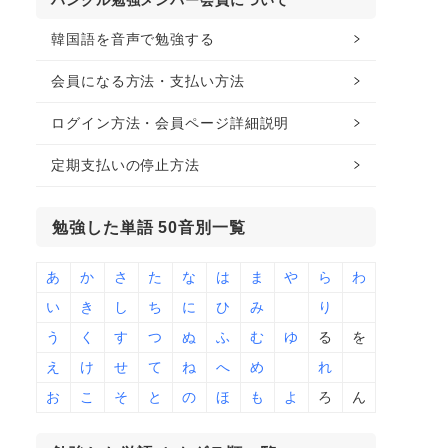
ハングル勉強メンバー会員について
韓国語を音声で勉強する
会員になる方法・支払い方法
ログイン方法・会員ページ詳細説明
定期支払いの停止方法
勉強した単語 50音別一覧
あ
か
さ
た
な
は
ま
や
ら
わ
い
き
し
ち
に
ひ
み
り
う
く
す
つ
ぬ
ふ
む
ゆ
る
を
え
け
せ
て
ね
へ
め
れ
お
こ
そ
と
の
ほ
も
よ
ろ
ん