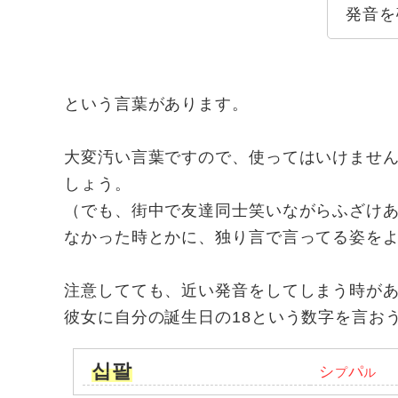
発音を
という言葉があります。
大変汚い言葉ですので、使ってはいけませ
しょう。
（でも、街中で友達同士笑いながらふざけ
なかった時とかに、独り言で言ってる姿を
注意してても、近い発音をしてしまう時が
彼女に自分の誕生日の18という数字を言お
십팔
シ
パ
プ
ル