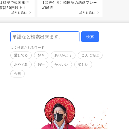
は格安で韓国旅行
【音声付き】韓国語の恋愛フレー
韓国語の文
渡韓50回以上！
ズ66選！
初心者向け
続きを読む
続きを読む
よく検索されるワード
愛してる
好き
ありがとう
こんにちは
おやすみ
数字
かわいい
楽しい
今日