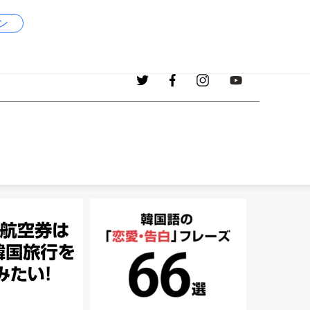
ン
1017
現在、掲載中の韓国語の単語
個！