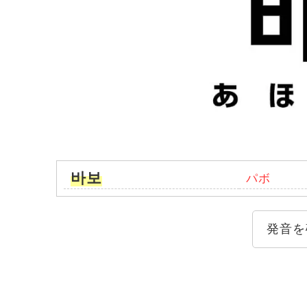
바보
パボ
発音を