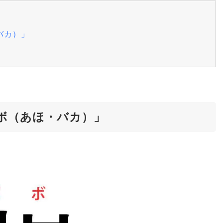
バカ）」
ボ（あほ・バカ）」