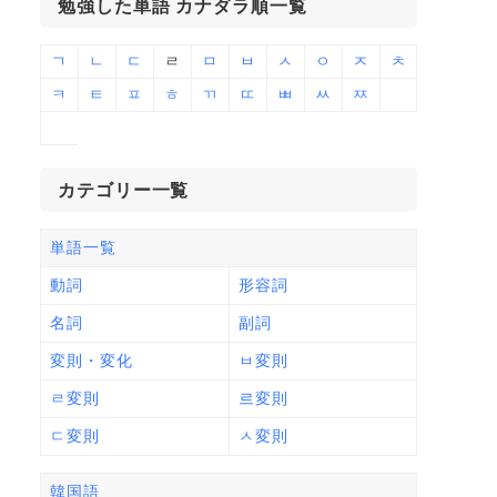
勉強した単語 カナダラ順一覧
ㄱ
ㄴ
ㄷ
ㄹ
ㅁ
ㅂ
ㅅ
ㅇ
ㅈ
ㅊ
ㅋ
ㅌ
ㅍ
ㅎ
ㄲ
ㄸ
ㅃ
ㅆ
ㅉ
カテゴリー一覧
単語一覧
動詞
形容詞
名詞
副詞
変則・変化
ㅂ変則
ㄹ変則
르変則
ㄷ変則
ㅅ変則
韓国語