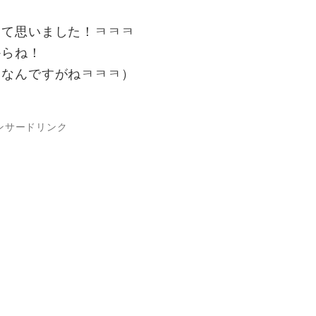
って思いました！ㅋㅋㅋ
からね！
보なんですがねㅋㅋㅋ）
ンサードリンク