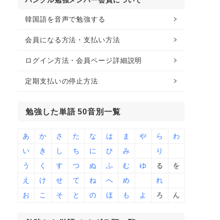
ハングル勉強メンバー会員について
韓国語を音声で勉強する
会員になる方法・支払い方法
ログイン方法・会員ページ詳細説明
定期支払いの停止方法
勉強した単語 50音別一覧
あ
か
さ
た
な
は
ま
や
ら
わ
い
き
し
ち
に
ひ
み
り
う
く
す
つ
ぬ
ふ
む
ゆ
る
を
え
け
せ
て
ね
へ
め
れ
お
こ
そ
と
の
ほ
も
よ
ろ
ん