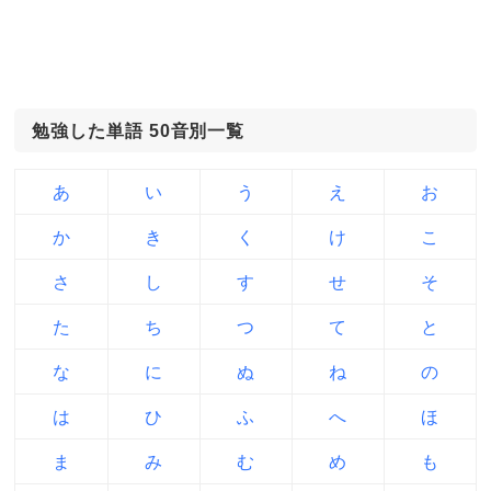
勉強した単語 50音別一覧
あ
い
う
え
お
か
き
く
け
こ
さ
し
す
せ
そ
た
ち
つ
て
と
な
に
ぬ
ね
の
は
ひ
ふ
へ
ほ
ま
み
む
め
も