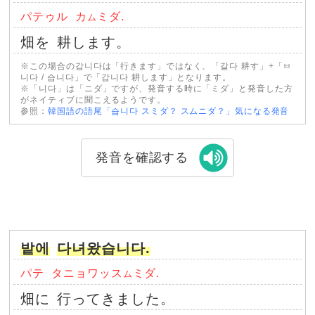
パテゥル
カ
ミダ.
ム
畑を
耕します。
※この場合の갑니다は「行きます」ではなく、「갈다 耕す」+「ㅂ
니다 / 습니다」で「갑니다 耕します」となります。
※「니다」は「ニダ」ですが、発音する時に「ミダ」と発音した方
がネイティブに聞こえるようです。
参照：
韓国語の語尾「습니다 スミダ？ スムニダ？」気になる発音
発音を確認する
밭에
다녀왔습니다.
パテ
タニョワッス
ミダ.
ム
畑に
行ってきました。