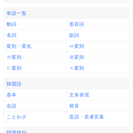
単語一覧
動詞
形容詞
名詞
副詞
変則・変化
ㅂ変則
ㄹ変則
르変則
ㄷ変則
ㅅ変則
韓国語
基本
文末表現
会話
発音
ことわざ
造語・若者言葉
韓国旅行