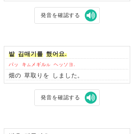
発音を確認する
밭
김매기를
했어요.
パッ
キ
メギル
ヘッソヨ.
ム
ル
畑の
草取りを
しました。
発音を確認する