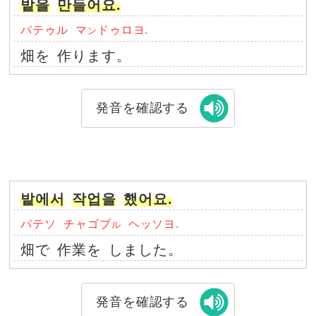
밭을
만들어요.
パテゥル
マ
ドゥロヨ.
ン
畑を
作ります。
発音を確認する
밭에서
작업을
했어요.
パテソ
チャゴブ
ヘッソヨ.
ル
畑で
作業を
しました。
発音を確認する