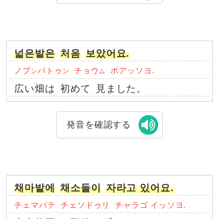
넓은밭은
처음
보았어요.
ノプ
パトゥ
チョウ
ポアッソヨ.
ン
ン
ム
広い畑は
初めて
見ました。
発音を確認する
채마밭에
채소들이
자라고 있어요.
チェマパテ
チェソドゥリ
チャラゴ イッソヨ.