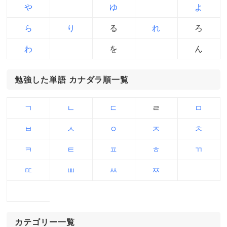
や
ゆ
よ
ら
り
る
れ
ろ
わ
を
ん
勉強した単語 カナダラ順一覧
ㄱ
ㄴ
ㄷ
ㄹ
ㅁ
ㅂ
ㅅ
ㅇ
ㅈ
ㅊ
ㅋ
ㅌ
ㅍ
ㅎ
ㄲ
ㄸ
ㅃ
ㅆ
ㅉ
カテゴリー一覧