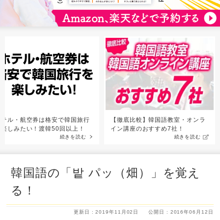
ホテル・航空券は格安で韓国旅行
【徹底比較】韓国語教室・オンラ
を楽しみたい！渡韓50回以上！
イン講座のおすすめ7社！
続きを読む
続きを読む
韓国語の「밭 パッ（畑）」を覚え
る！
更新日 : 2019年11月02日
公開日 : 2016年06月12日