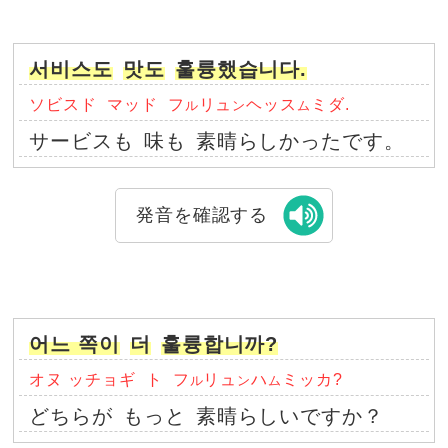
서비스도
맛도
훌륭했습니다.
ソビスド
マッド
フ
リュ
ヘッス
ミダ.
ル
ン
ム
サービスも
味も
素晴らしかったです。
発音を確認する
어느 쪽이
더
훌륭합니까?
オヌ ッチョギ
ト
フ
リュ
ハ
ミッカ?
ル
ン
ム
どちらが
もっと
素晴らしいですか？