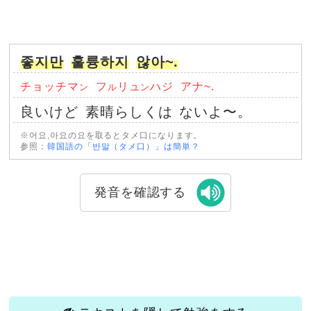
좋지만
훌륭하지
않아~.
チョッチマ
フ
リュ
ハジ
アナ~.
ン
ル
ン
良いけど
素晴らしくは
ないよ〜。
※어요,아요の요を取るとタメ口になります。
参照：
韓国語の「반말（タメ口）」は簡単？
発音を確認する