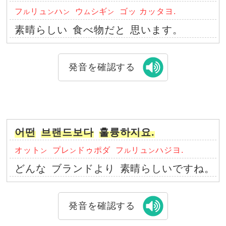
フ
リュ
ハ
ウ
シギ
ゴッ カッタヨ.
ル
ン
ン
ム
ン
素晴らしい
食べ物だと
思います。
発音を確認する
어떤
브랜드보다
훌륭하지요.
オット
プレ
ドゥポダ
フ
リュ
ハジヨ.
ン
ン
ル
ン
どんな
ブランドより
素晴らしいですね。
発音を確認する