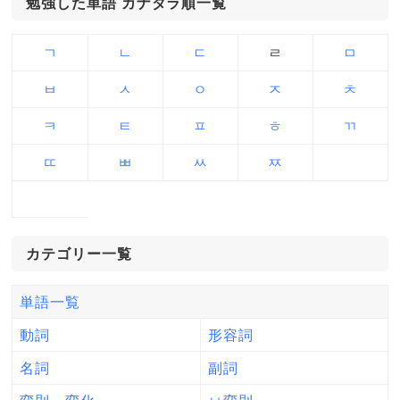
勉強した単語 カナダラ順一覧
ㄱ
ㄴ
ㄷ
ㄹ
ㅁ
ㅂ
ㅅ
ㅇ
ㅈ
ㅊ
ㅋ
ㅌ
ㅍ
ㅎ
ㄲ
ㄸ
ㅃ
ㅆ
ㅉ
カテゴリー一覧
単語一覧
動詞
形容詞
名詞
副詞