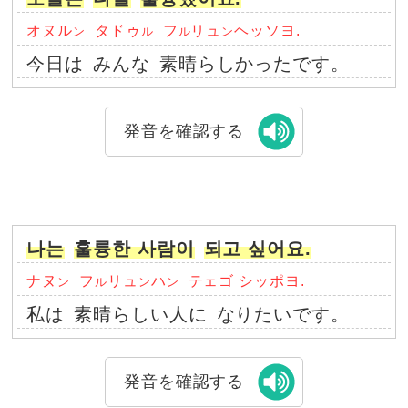
オヌル
タドゥ
フ
リュ
ヘッソヨ.
ン
ル
ル
ン
今日は
みんな
素晴らしかったです。
発音を確認する
나는
훌륭한 사람이
되고 싶어요.
ナヌ
フ
リュ
ハ
テェゴ シッポヨ.
ン
ル
ン
ン
私は
素晴らしい人に
なりたいです。
発音を確認する