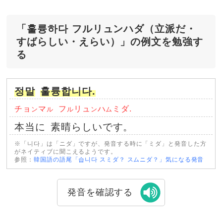
「훌륭하다 フルリュンハダ（立派だ・
すばらしい・えらい）」の例文を勉強す
る
정말
훌륭합니다.
チョ
マ
フ
リュ
ハ
ミダ.
ン
ル
ル
ン
ム
本当に
素晴らしいです。
※「니다」は「ニダ」ですが、発音する時に「ミダ」と発音した方
がネイティブに聞こえるようです。
参照：
韓国語の語尾「습니다 スミダ？ スムニダ？」気になる発音
発音を確認する