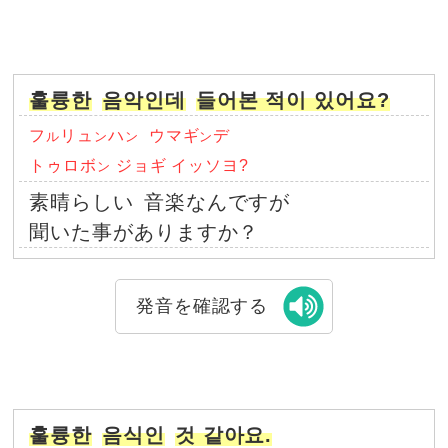
훌륭한
음악인데
들어본 적이 있어요?
フ
リュ
ハ
ウマギ
デ
ル
ン
ン
ン
トゥロボ
ジョギ イッソヨ?
ン
素晴らしい
音楽なんですが
聞いた事がありますか？
発音を確認する
훌륭한
음식인
것 같아요.