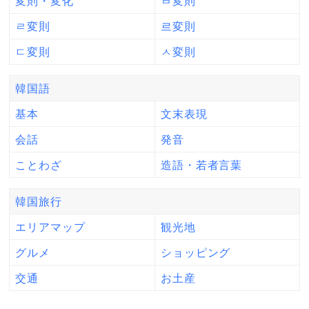
変則・変化
ㅂ変則
ㄹ変則
르変則
ㄷ変則
ㅅ変則
韓国語
基本
文末表現
会話
発音
ことわざ
造語・若者言葉
韓国旅行
エリアマップ
観光地
グルメ
ショッピング
交通
お土産