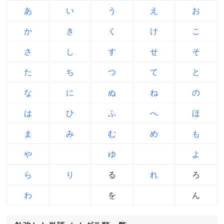
あ
い
う
え
お
か
き
く
け
こ
さ
し
す
せ
そ
た
ち
つ
て
と
な
に
ぬ
ね
の
は
ひ
ふ
へ
ほ
ま
み
む
め
も
や
ゆ
よ
ら
り
る
れ
ろ
わ
を
ん