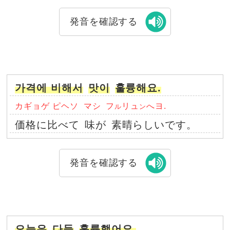
発音を確認する
가격에 비해서
맛이
훌륭해요.
カギョゲ ピヘソ
マシ
フ
リュ
へヨ.
ル
ン
価格に比べて
味が
素晴らしいです。
発音を確認する
오늘은
다들
훌륭했어요.