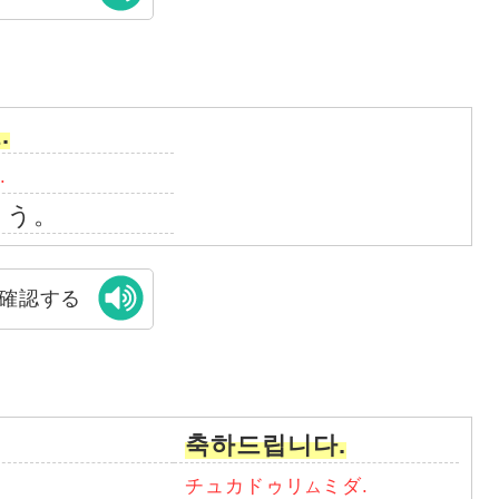
.
.
とう。
確認する
축하드립니다.
チュカドゥリ
ミダ.
ム