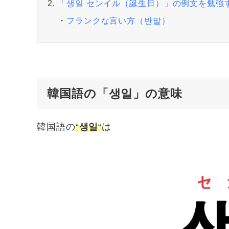
「생일 センイル（誕生日）」の例文を勉強
フランクな言い方（반말）
韓国語の「생일」の意味
韓国語の
“
생일
“
は