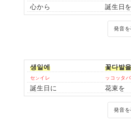
心から
誕生日
発音を
생일에
꽃다발
セ
イレ
ッコッタ
ン
誕生日に
花束を
発音を