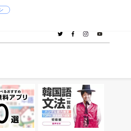
ン
1017
現在、掲載中の韓国語の単語
個！