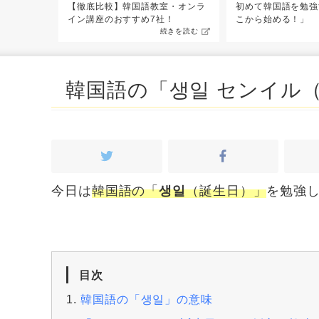
00単語以
【徹底比較】韓国語教室・オンラ
初めて韓国語を勉強
み方付き】
イン講座のおすすめ7社！
こから始める！」
続きを読む
続きを読む
韓国語の「생일 センイル
今日は
韓国語の「
생일
（誕生日）」
を勉強
目次
韓国語の「생일」の意味