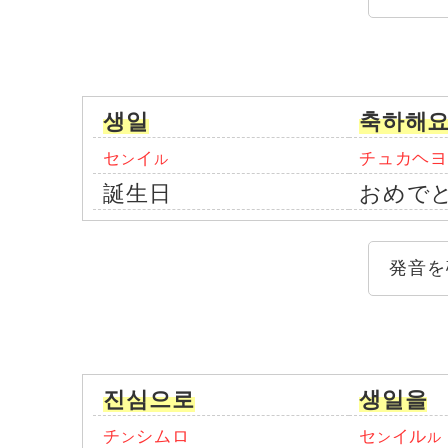
생일
축하해요
セ
イ
チュカヘヨ
ン
ル
誕生日
おめで
発音を
진심으로
생일을
チ
シムロ
セ
イル
ン
ン
ル