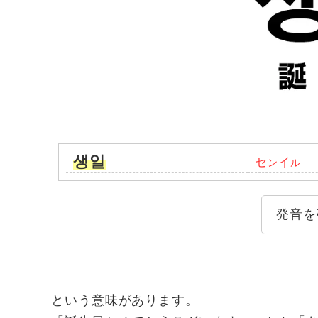
생일
セ
イ
ン
ル
発音を
という意味があります。