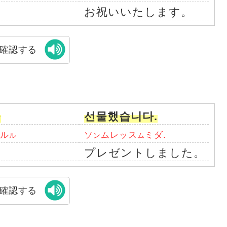
を
お祝いいたします。
確認する
을
선물했습니다.
バル
ソ
ムレッス
ミダ.
ル
ン
ム
プレゼントしました。
確認する