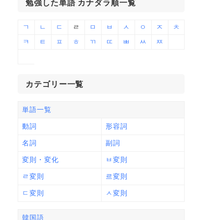
勉強した単語 カナダラ順一覧
ㄱ
ㄴ
ㄷ
ㄹ
ㅁ
ㅂ
ㅅ
ㅇ
ㅈ
ㅊ
ㅋ
ㅌ
ㅍ
ㅎ
ㄲ
ㄸ
ㅃ
ㅆ
ㅉ
カテゴリー一覧
単語一覧
動詞
形容詞
名詞
副詞
変則・変化
ㅂ変則
ㄹ変則
르変則
ㄷ変則
ㅅ変則
韓国語