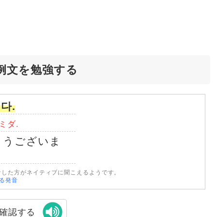
例文を勉強する
다.
ミダ.
とうございま
音した方がネイティブに聞こえるようです。
なる発音
確認する