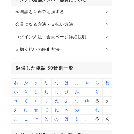
ハングル勉強メンバー会員について
韓国語を音声で勉強する
会員になる方法・支払い方法
ログイン方法・会員ページ詳細説明
定期支払いの停止方法
勉強した単語 50音別一覧
あ
か
さ
た
な
は
ま
や
ら
わ
い
き
し
ち
に
ひ
み
り
う
く
す
つ
ぬ
ふ
む
ゆ
る
を
え
け
せ
て
ね
へ
め
れ
お
こ
そ
と
の
ほ
も
よ
ろ
ん