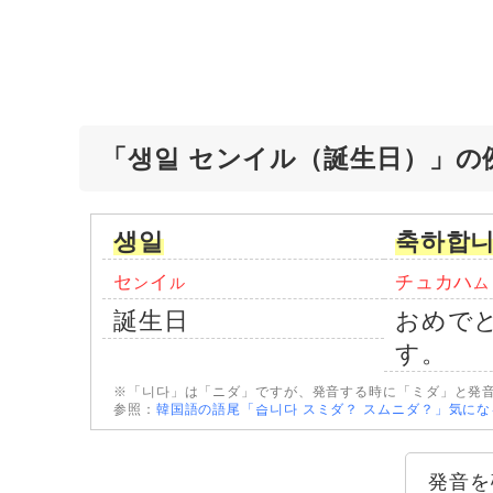
「생일 センイル（誕生日）」の
생일
축하합니
セ
イ
チュカハ
ン
ル
ム
誕生日
おめで
す。
※「니다」は「ニダ」ですが、発音する時に「ミダ」と発
参照：
韓国語の語尾「습니다 スミダ？ スムニダ？」気に
発音を