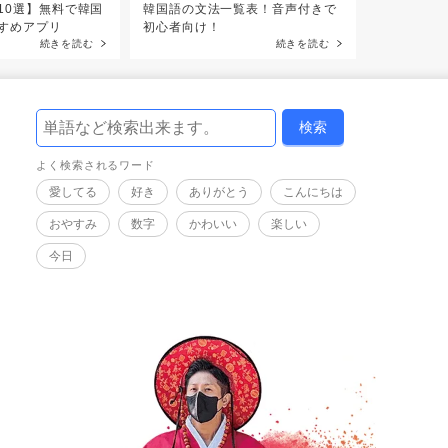
10選】無料で韓国
韓国語の文法一覧表！音声付きで
【音声付き
すめアプリ
初心者向け！
う」フレー
続きを読む
続きを読む
よく検索されるワード
愛してる
好き
ありがとう
こんにちは
おやすみ
数字
かわいい
楽しい
今日