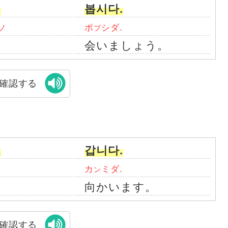
서
봅시다.
ソ
ポ
シダ.
プ
会いましょう。
確認する
로
갑니다.
カ
ミダ.
ン
向かいます。
確認する