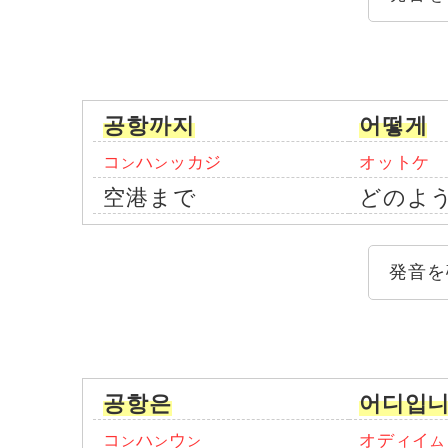
공항까지
어떻게
コ
ハ
ッカジ
オットケ
ン
ン
空港まで
どのよ
発音を
공항은
어디입니
コ
ハ
ウ
オディイ
ン
ン
ン
ム