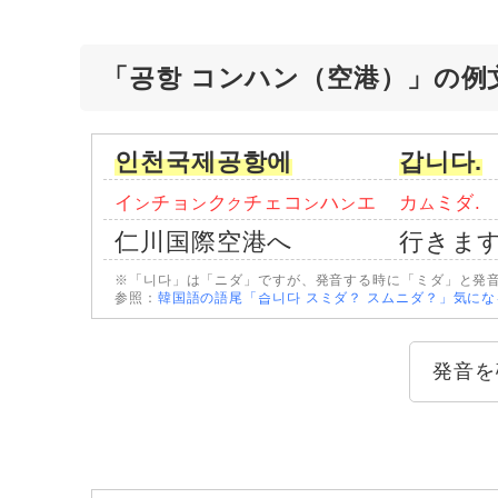
「공항 コンハン（空港）」の例
인천국제공항에
갑니다.
イ
チョ
ク
チェコ
ハ
エ
カ
ミダ.
ン
ン
ク
ン
ン
ム
仁川国際空港へ
行きま
※「니다」は「ニダ」ですが、発音する時に「ミダ」と発
参照：
韓国語の語尾「습니다 スミダ？ スムニダ？」気に
発音を