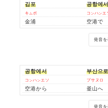
김포
공항에
キ
ポ
コ
ハ
エ
ム
ン
ン
金浦
空港で
発音を
공항에서
부산으
コ
ハ
エソ
プサヌロ
ン
ン
空港から
釜山へ
発音を