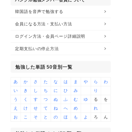
ハングル勉強メンバー会員について
韓国語を音声で勉強する
会員になる方法・支払い方法
ログイン方法・会員ページ詳細説明
定期支払いの停止方法
勉強した単語 50音別一覧
あ
か
さ
た
な
は
ま
や
ら
わ
い
き
し
ち
に
ひ
み
り
う
く
す
つ
ぬ
ふ
む
ゆ
る
を
え
け
せ
て
ね
へ
め
れ
お
こ
そ
と
の
ほ
も
よ
ろ
ん