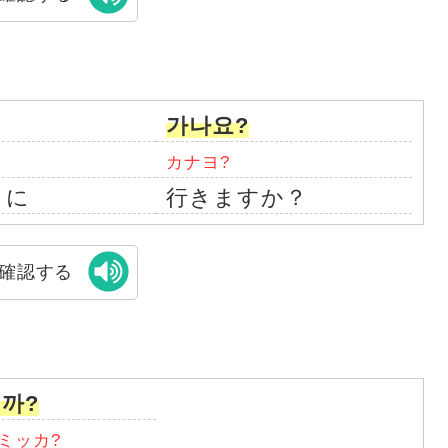
가나요?
カナヨ?
うに
行きますか？
確認する
까?
ミッカ?