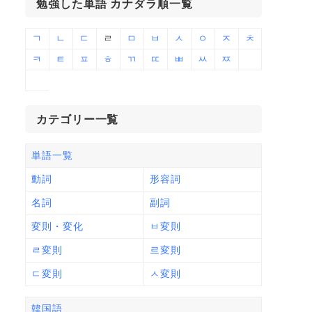
勉強した単語 カナダラ順一覧
ㄱ
ㄴ
ㄷ
ㄹ
ㅁ
ㅂ
ㅅ
ㅇ
ㅈ
ㅊ
ㅋ
ㅌ
ㅍ
ㅎ
ㄲ
ㄸ
ㅃ
ㅆ
ㅉ
カテゴリー一覧
単語一覧
動詞
形容詞
名詞
副詞
変則・変化
ㅂ変則
ㄹ変則
르変則
ㄷ変則
ㅅ変則
韓国語