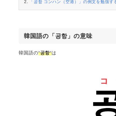
「공항 コンハン（空港）」の例文を勉強す
韓国語の「공항」の意味
韓国語の
“
공항
“
は