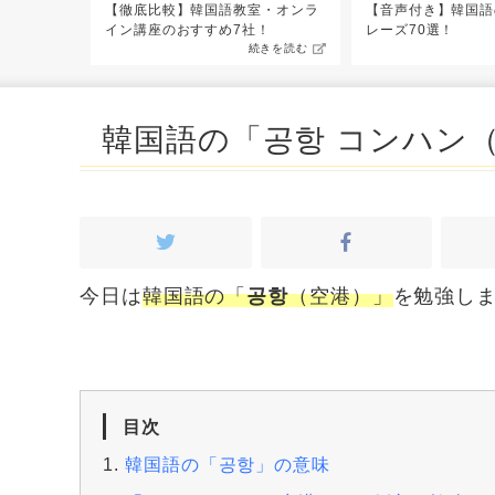
恋愛フレー
【徹底比較】韓国語教室・オンラ
【音声付き】韓国語
イン講座のおすすめ7社！
レーズ70選！
続きを読む
続きを読む
韓国語の「공항 コンハン
今日は
韓国語の「
공항
（空港）」
を勉強し
目次
韓国語の「공항」の意味