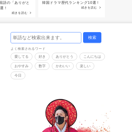
国語の「ありがと
韓国ドラマ歴代ランキング10選！
すぐに使え
0選！
続きを読む
レーズ99選
続きを読む
よく検索されるワード
愛してる
好き
ありがとう
こんにちは
おやすみ
数字
かわいい
楽しい
今日