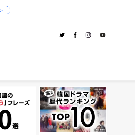
ン
1017
現在、掲載中の韓国語の単語
個！