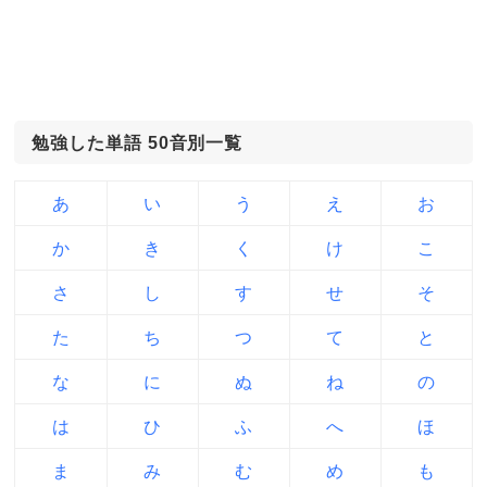
勉強した単語 50音別一覧
あ
い
う
え
お
か
き
く
け
こ
さ
し
す
せ
そ
た
ち
つ
て
と
な
に
ぬ
ね
の
は
ひ
ふ
へ
ほ
ま
み
む
め
も