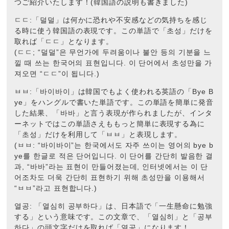
つご紹介いたします！(韓国語の説明も書きました)
ㄷㄷ:「덜덜」は何かに恐れや不安感などの気持ちを感じ
る時に使う韓国語の表現です。この単語で「초성」だけを
取れば「ㄷㄷ」となります。
(ㄷㄷ; “덜덜”은 무언가에 두려움이나 불안 등의 기분을 느
낄 때 쓰는 한국어의 표현입니다. 이 단어에서 초성만을 가
져오면 “ㄷㄷ”이 됩니다.)
ㅂㅂ:「바이바이」は韓国でもよく使われる英語の「Bye B
ye」をハングルで書いた単語です。この単語を簡単に発音
した結果、「바바」と言う表現が作られましたが、インタ
ーネットではこの単語さえももっと簡単に表現する為に
「초성」だけを利用して「ㅂㅂ」と表現します。
(ㅂㅂ: “바이바이”는 한국에서도 자주 쓰이는 영어의 bye b
ye를 한글로 적은 단어입니다. 이 단어를 간단히 발음한 결
과, “바바”라는 표현이 만들어졌는데, 인터넷에서는 이 단
어조차도 더욱 간단히 표현하기 위해 초성만을 이용해서
“ㅂㅂ”라고 표현합니다.)
열공: 「열심히 공부하다」は、日本語で「一生懸命に勉強
する」という意味です。この文章で、「열심히」と「공부
하다」の頭文字だけを取れば「열공」になります！