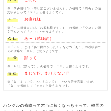
※「죄송합니다.（申し訳ございません）」の省略で「죄송」の頭
文字をとって「ㅈㅅ」と使うようです。
ㅅㄱ
お疲れ様
※「수고하셨습니다.（お疲れ様です。）」の省略で「수고」の頭
文字をとって「ㅅㄱ」と使うようです。
ㅇㄴ
あ〜（感嘆詞）
※「아놔.」とは「あ〜面白かった！」などの「あ〜」の感嘆詞で
その省略で「ㅇㄴ」と使うようです。
ㄷㅊ
黙って！
※「닥쳐.（黙って）」の省略で「ㄷㅊ」と使うようです。
ㅎㄹ
まじで!?、ありえない!?
※「헐（まじで!?、ありえない!?）」という若者言葉ですが、
「헐」を省略して「ㅎㄹ」と使うようです。
ハングルの省略って本当に短くなっちゃって、韓国の