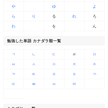
や
ゆ
よ
ら
り
る
れ
ろ
わ
を
ん
勉強した単語 カナダラ順一覧
ㄱ
ㄴ
ㄷ
ㄹ
ㅁ
ㅂ
ㅅ
ㅇ
ㅈ
ㅊ
ㅋ
ㅌ
ㅍ
ㅎ
ㄲ
ㄸ
ㅃ
ㅆ
ㅉ