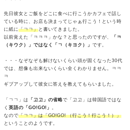
先日彼女とご飯をどこに食べに行こうかカフェで話し
ている時に、お店も決まってじゃぁ行こう！という時
に紙に
「ㄱㄱ」
と書いてきました。
以前覚えた「ㅋㅋㅋ」かな？と思ったのですが、
「ㅋ
（キウク）」ではなく「ㄱ（キヨク）」
です。
・・・なぞなぞも解けないくらい頭が固くなった30代
では、想像も出来ないくらい全くわかりません。ㅋㅋ
ㅋ
ギブアップして彼女に答えを教えてもらいました。
「ㄱㄱ」は
「고고」の省略
で「고고」は韓国語ではな
く
英語の「GO!GO!」
。
なので
「ㄱㄱ」は「GO!GO! （行こう！行こう！）」
ということのようです。