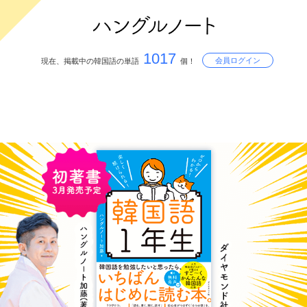
1017
会員ログイン
現在、掲載中の韓国語の単語
個！