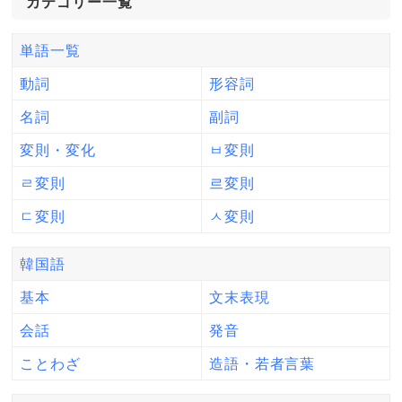
カテゴリー一覧
単語一覧
動詞
形容詞
名詞
副詞
変則・変化
ㅂ変則
ㄹ変則
르変則
ㄷ変則
ㅅ変則
韓国語
基本
文末表現
会話
発音
ことわざ
造語・若者言葉