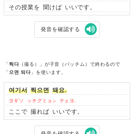
その授業を
聞けば
いいです。
発音を確認する
「
찍다
（撮る）」が子音（パッチム）で終わるので
「
으면 되다
」を使います。
여기서
찍으면
돼요.
ヨギソ
ッチグミョ
テェヨ.
ン
ここで
撮れば
いいです。
発音を確認する