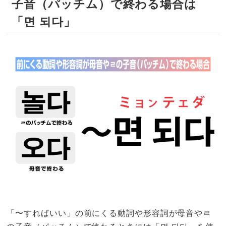
子音（パッチム）で終わる場合は
「면 되다」
「〜すればいい」の前にくる動詞や形容詞が母音やㄹ