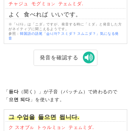
チャジュ
モグミョ
テェ
ミダ.
ン
ム
よく
食べれば
いいです。
※「니다」は「ニダ」ですが、発音する時に「ミダ」と発音した方
がネイティブに聞こえるようです。
参照：
韓国語の語尾「습니까? スミダ？ スムニダ？」気になる発
音
発音を確認する
「
듣다
（聞く）」が子音（パッチム）で終わるので
「
으면 되다
」を使います。
그 수업을
들으면
됩니다.
ク スオブ
トゥルミョ
テェ
ミダ.
ル
ン
ム