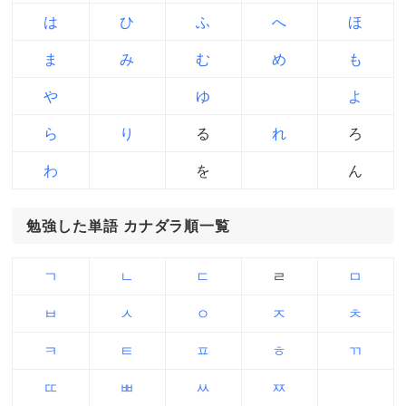
は
ひ
ふ
へ
ほ
ま
み
む
め
も
や
ゆ
よ
ら
り
る
れ
ろ
わ
を
ん
勉強した単語 カナダラ順一覧
ㄱ
ㄴ
ㄷ
ㄹ
ㅁ
ㅂ
ㅅ
ㅇ
ㅈ
ㅊ
ㅋ
ㅌ
ㅍ
ㅎ
ㄲ
ㄸ
ㅃ
ㅆ
ㅉ