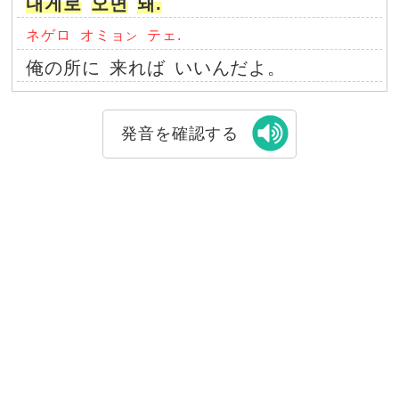
내게로
오면
돼.
ネゲロ
オミョ
テェ.
ン
俺の所に
来れば
いいんだよ。
発音を確認する