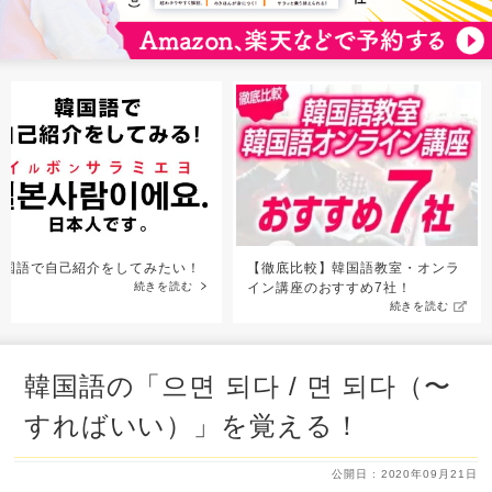
韓国語で自己紹介をしてみたい！
【徹底比較】韓国語教室・オンラ
続きを読む
イン講座のおすすめ7社！
続きを読む
韓国語の「으면 되다 / 면 되다（〜
すればいい）」を覚える！
公開日 : 2020年09月21日