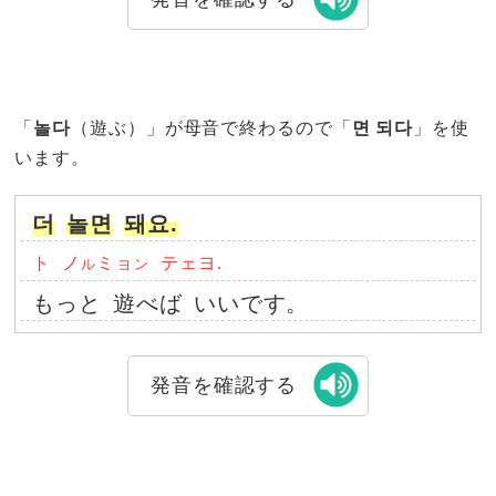
「
놀다
（遊ぶ）」が母音で終わるので「
면 되다
」を使
います。
더
놀면
돼요.
ト
ノ
ミョ
テェヨ.
ル
ン
もっと
遊べば
いいです。
発音を確認する