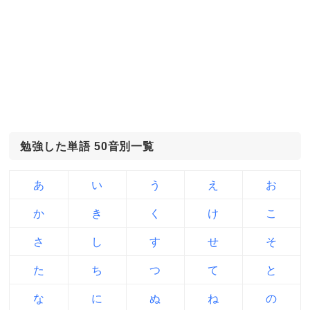
勉強した単語 50音別一覧
あ
い
う
え
お
か
き
く
け
こ
さ
し
す
せ
そ
た
ち
つ
て
と
な
に
ぬ
ね
の