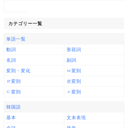
カテゴリー一覧
単語一覧
動詞
形容詞
名詞
副詞
変則・変化
ㅂ変則
ㄹ変則
르変則
ㄷ変則
ㅅ変則
韓国語
基本
文末表現
会話
発音