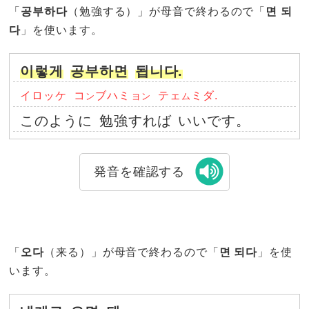
「
공부하다
（勉強する）」が母音で終わるので「
면 되
다
」を使います。
이렇게
공부하면
됩니다.
イロッケ
コ
ブハミョ
テェ
ミダ.
ン
ン
ム
このように
勉強すれば
いいです。
発音を確認する
「
오다
（来る）」が母音で終わるので「
면 되다
」を使
います。