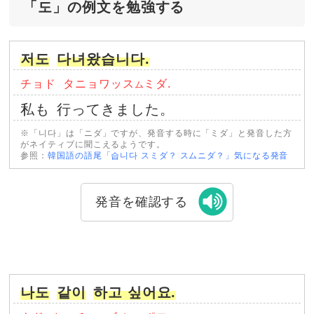
「도」の例文を勉強する
저도
다녀왔습니다.
チョド
タニョワッス
ミダ.
ム
私も
行ってきました。
※「니다」は「ニダ」ですが、発音する時に「ミダ」と発音した方
がネイティブに聞こえるようです。
参照：
韓国語の語尾「습니다 スミダ？ スムニダ？」気になる発音
発音を確認する
나도
같이
하고 싶어요.