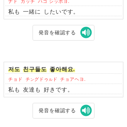
ナド
カッチ
ハゴ シッポヨ.
私も
一緒に
したいです。
発音を確認する
저도
친구들도
좋아해요.
チョド
チ
グドゥ
ド
チョアヘヨ.
ン
ル
私も
友達も
好きです。
発音を確認する