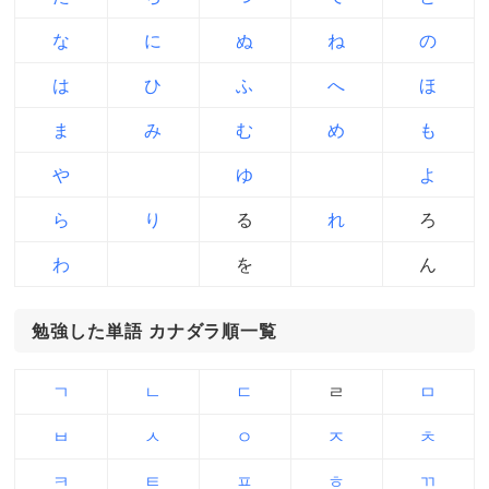
な
に
ぬ
ね
の
は
ひ
ふ
へ
ほ
ま
み
む
め
も
や
ゆ
よ
ら
り
る
れ
ろ
わ
を
ん
勉強した単語 カナダラ順一覧
ㄱ
ㄴ
ㄷ
ㄹ
ㅁ
ㅂ
ㅅ
ㅇ
ㅈ
ㅊ
ㅋ
ㅌ
ㅍ
ㅎ
ㄲ