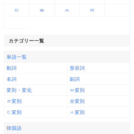
ㄸ
ㅃ
ㅆ
ㅉ
カテゴリー一覧
単語一覧
動詞
形容詞
名詞
副詞
変則・変化
ㅂ変則
ㄹ変則
르変則
ㄷ変則
ㅅ変則
韓国語