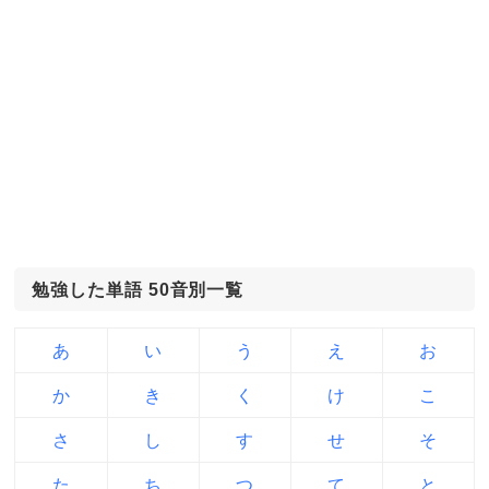
勉強した単語 50音別一覧
あ
い
う
え
お
か
き
く
け
こ
さ
し
す
せ
そ
た
ち
つ
て
と