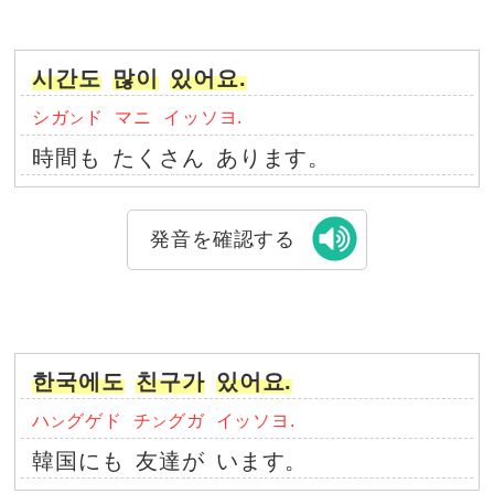
시간도
많이
있어요.
シガ
ド
マニ
イッソヨ.
ン
時間も
たくさん
あります。
発音を確認する
한국에도
친구가
있어요.
ハ
グゲド
チ
グガ
イッソヨ.
ン
ン
韓国にも
友達が
います。