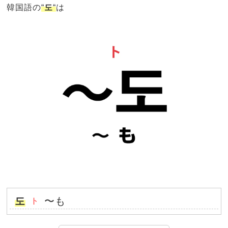
韓国語の
“
도
“
は
도
〜も
ト