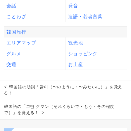
会話
発音
ことわざ
造語・若者言葉
韓国旅行
エリアマップ
観光地
グルメ
ショッピング
交通
お土産
韓国語の助詞「같이（〜のように・〜みたいに）」を覚え
る！
韓国語の「그만 クマン（それくらいで・もう・その程度
で）」を覚える！