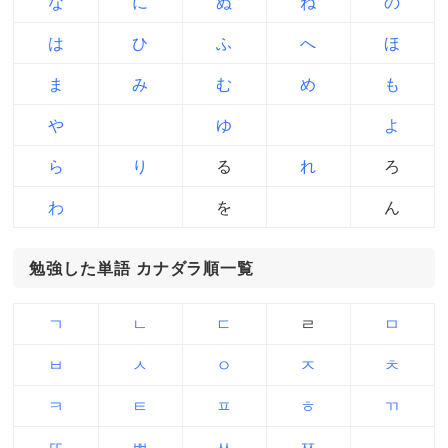
な
に
ぬ
ね
の
は
ひ
ふ
へ
ほ
ま
み
む
め
も
や
ゆ
よ
ら
り
る
れ
ろ
わ
を
ん
勉強した単語 カナダラ順一覧
ㄱ
ㄴ
ㄷ
ㄹ
ㅁ
ㅂ
ㅅ
ㅇ
ㅈ
ㅊ
ㅋ
ㅌ
ㅍ
ㅎ
ㄲ
ㄸ
ㅃ
ㅆ
ㅉ