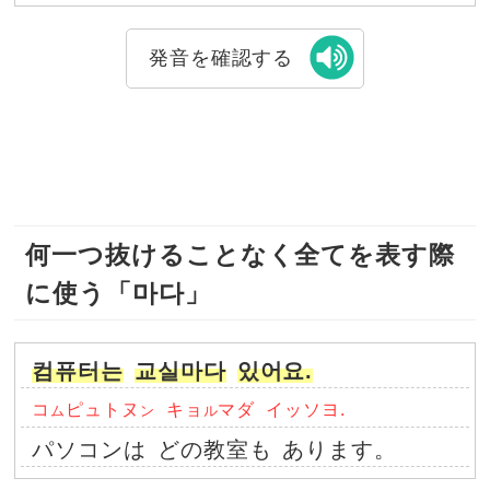
発音を確認する
何一つ抜けることなく全てを表す際
に使う「마다」
컴퓨터는
교실마다
있어요.
コ
ピュトヌ
キョ
マダ
イッソヨ.
ム
ン
ル
パソコンは
どの教室も
あります。