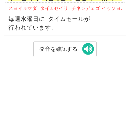
スヨイ
マダ
タイ
セイリ
チネ
デェゴ イッソヨ.
ル
ム
ン
毎週水曜日に
タイムセールが
行われています。
発音を確認する