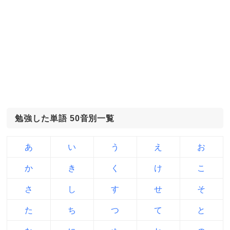
勉強した単語 50音別一覧
あ
い
う
え
お
か
き
く
け
こ
さ
し
す
せ
そ
た
ち
つ
て
と