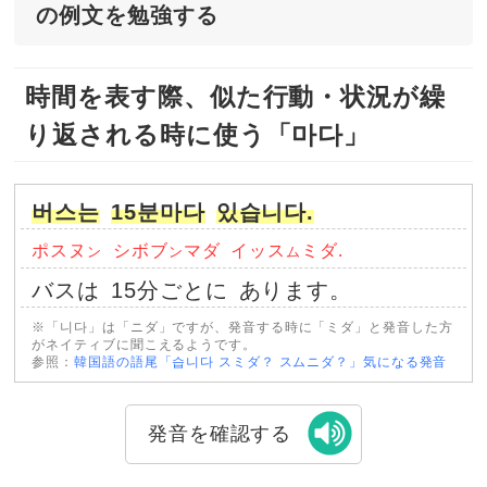
の例文を勉強する
時間を表す際、似た行動・状況が繰
り返される時に使う「마다」
버스는
15분마다
있습니다.
ポスヌ
シボブ
マダ
イッス
ミダ.
ン
ン
ム
バスは
15分ごとに
あります。
※「니다」は「ニダ」ですが、発音する時に「ミダ」と発音した方
がネイティブに聞こえるようです。
参照：
韓国語の語尾「습니다 スミダ？ スムニダ？」気になる発音
発音を確認する