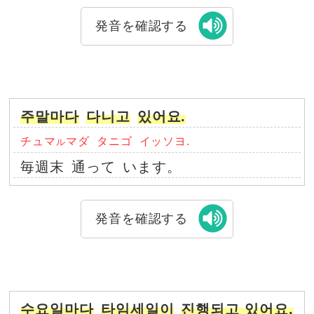
発音を確認する
주말마다
다니고
있어요.
チュマ
マダ
タニゴ
イッソヨ.
ル
毎週末
通って
います。
発音を確認する
수요일마다
타임세일이
진행되고 있어요.