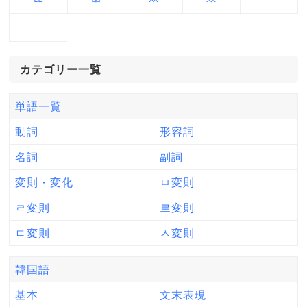
カテゴリー一覧
単語一覧
動詞
形容詞
名詞
副詞
変則・変化
ㅂ変則
ㄹ変則
르変則
ㄷ変則
ㅅ変則
韓国語
基本
文末表現