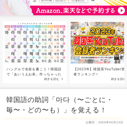
ハングルで名前を書こう！韓国語
【2023年】韓国系YouTuber登
で「あいうえお表」作っちゃった
者ランキング！
続きを読む
続きを読む
韓国語の助詞「마다（〜ごとに・
毎〜・どの〜も）」を覚える！
公開日 : 2020年04月13日