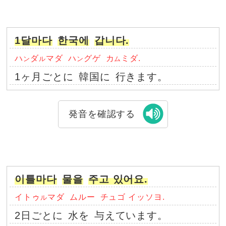
1달마다
한국에
갑니다.
ハ
ダ
マダ
ハ
グゲ
カ
ミダ.
ン
ル
ン
ム
1ヶ月ごとに
韓国に
行きます。
発音を確認する
이틀마다
물을
주고 있어요.
イトゥ
マダ
ムルー
チュゴ イッソヨ.
ル
2日ごとに
水を
与えています。