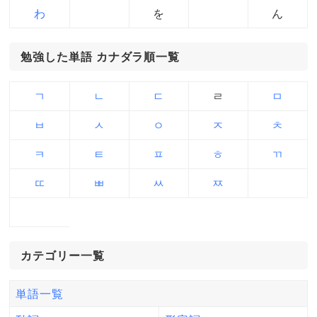
わ
を
ん
勉強した単語 カナダラ順一覧
ㄱ
ㄴ
ㄷ
ㄹ
ㅁ
ㅂ
ㅅ
ㅇ
ㅈ
ㅊ
ㅋ
ㅌ
ㅍ
ㅎ
ㄲ
ㄸ
ㅃ
ㅆ
ㅉ
カテゴリー一覧
単語一覧