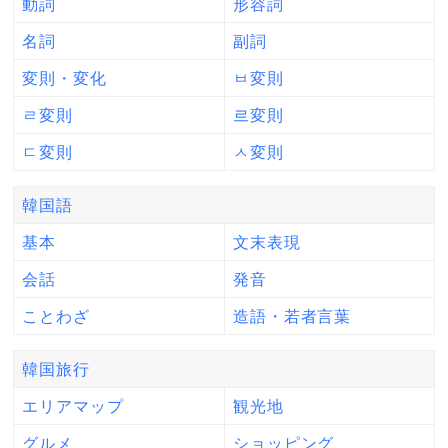
動詞
形容詞
名詞
副詞
変則・変化
ㅂ変則
ㄹ変則
르変則
ㄷ変則
ㅅ変則
韓国語
基本
文末表現
会話
発音
ことわざ
造語・若者言葉
韓国旅行
エリアマップ
観光地
グルメ
ショッピング