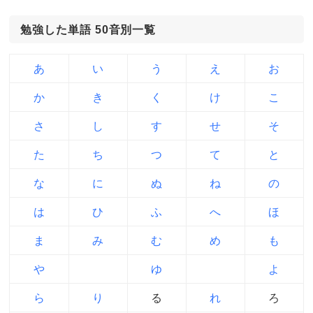
勉強した単語 50音別一覧
あ
い
う
え
お
か
き
く
け
こ
さ
し
す
せ
そ
た
ち
つ
て
と
な
に
ぬ
ね
の
は
ひ
ふ
へ
ほ
ま
み
む
め
も
や
ゆ
よ
ら
り
る
れ
ろ