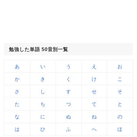
勉強した単語 50音別一覧
あ
い
う
え
お
か
き
く
け
こ
さ
し
す
せ
そ
た
ち
つ
て
と
な
に
ぬ
ね
の
は
ひ
ふ
へ
ほ