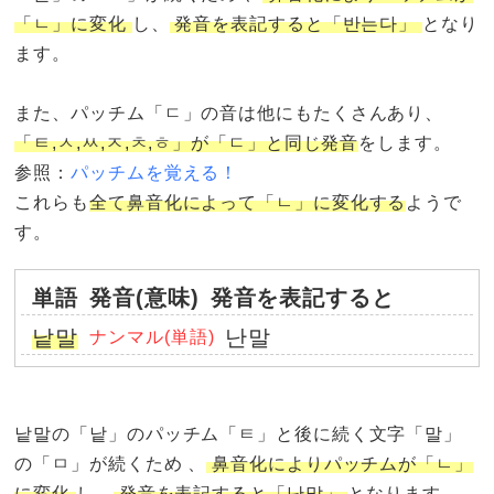
「ㄴ」に変化
し、
発音を表記すると「반는다」
となり
ます。
また、パッチム「ㄷ」の音は他にもたくさんあり、
「ㅌ,ㅅ,ㅆ,ㅈ,ㅊ,ㅎ」が「ㄷ」と同じ発音
をします。
参照：
パッチムを覚える！
これらも
全て鼻音化によって「ㄴ」に変化する
ようで
す。
単語
発音(意味)
発音を表記すると
낱말
난말
ナンマル(単語)
낱말の「낱」のパッチム「ㅌ」と後に続く文字「말」
の「ㅁ」が続くため 、
鼻音化によりパッチムが「ㄴ」
に変化
し、
発音を表記すると「난말」
となります。