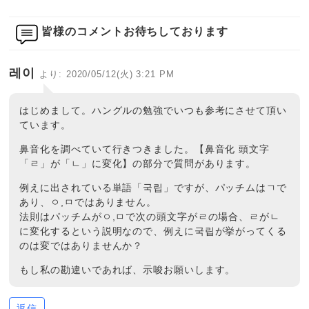
皆様のコメントお待ちしております
레이
より:
2020/05/12(火) 3:21 PM
はじめまして。ハングルの勉強でいつも参考にさせて頂い
ています。
鼻音化を調べていて行きつきました。【鼻音化 頭文字
「ㄹ」が「ㄴ」に変化】の部分で質問があります。
例えに出されている単語「국립」ですが、パッチムはㄱで
あり、ㅇ,ㅁではありません。
法則はパッチムがㅇ,ㅁで次の頭文字がㄹの場合、ㄹがㄴ
に変化するという説明なので、例えに국립が挙がってくる
のは変ではありませんか？
もし私の勘違いであれば、示唆お願いします。
返信