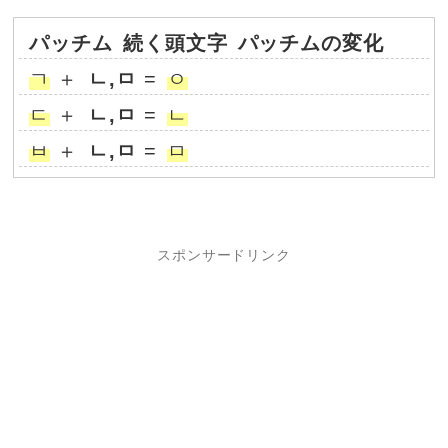
パッチム
続く頭文字
パッチムの変化
ㄱ
＋
ㄴ,ㅁ
=
ㅇ
ㄷ
＋
ㄴ,ㅁ
=
ㄴ
ㅂ
＋
ㄴ,ㅁ
=
ㅁ
スポンサードリンク