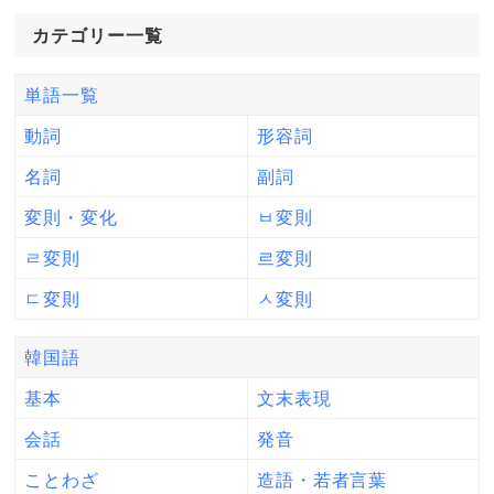
カテゴリー一覧
単語一覧
動詞
形容詞
名詞
副詞
変則・変化
ㅂ変則
ㄹ変則
르変則
ㄷ変則
ㅅ変則
韓国語
基本
文末表現
会話
発音
ことわざ
造語・若者言葉