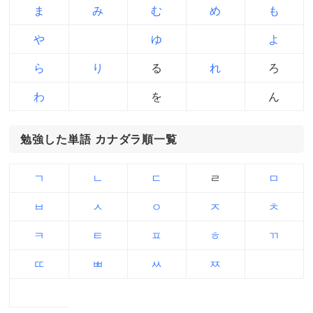
ま
み
む
め
も
や
ゆ
よ
ら
り
る
れ
ろ
わ
を
ん
勉強した単語 カナダラ順一覧
ㄱ
ㄴ
ㄷ
ㄹ
ㅁ
ㅂ
ㅅ
ㅇ
ㅈ
ㅊ
ㅋ
ㅌ
ㅍ
ㅎ
ㄲ
ㄸ
ㅃ
ㅆ
ㅉ