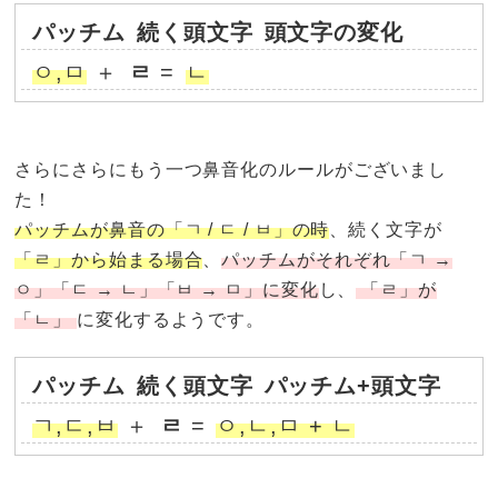
パッチム
続く頭文字
頭文字の変化
ㅇ,ㅁ
＋
ㄹ
=
ㄴ
さらにさらにもう一つ鼻音化のルールがございまし
た！
パッチムが鼻音の「ㄱ / ㄷ / ㅂ」の時
、続く文字が
「ㄹ」から始まる場合
、
パッチムがそれぞれ「ㄱ →
ㅇ」「ㄷ → ㄴ」「ㅂ → ㅁ」に変化
し、
「ㄹ」が
「ㄴ」
に変化するようです。
パッチム
続く頭文字
パッチム+頭文字
ㄱ,ㄷ,ㅂ
＋
ㄹ
=
ㅇ,ㄴ,ㅁ + ㄴ