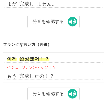
まだ
完成し
ません。
発音を確認する
フランクな言い方（반말）
이제
완성했어！？
イジェ
ワ
ソ
へッソ！？
ン
ン
もう
完成したの！？
発音を確認する