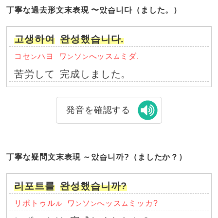
丁寧な過去形文末表現 〜았습니다（ました。）
고생하여
완성했습니다.
コセ
ハヨ
ワ
ソ
へッス
ミダ.
ン
ン
ン
ム
苦労して
完成しました。
発音を確認する
丁寧な疑問文末表現 ～았습니까?（ましたか？）
리포트를
완성했습니까?
リポトゥル
ワ
ソ
へッス
ミッカ?
ル
ン
ン
ム