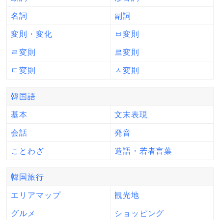
名詞
副詞
変則・変化
ㅂ変則
ㄹ変則
르変則
ㄷ変則
ㅅ変則
韓国語
基本
文末表現
会話
発音
ことわざ
造語・若者言葉
韓国旅行
エリアマップ
観光地
グルメ
ショッピング