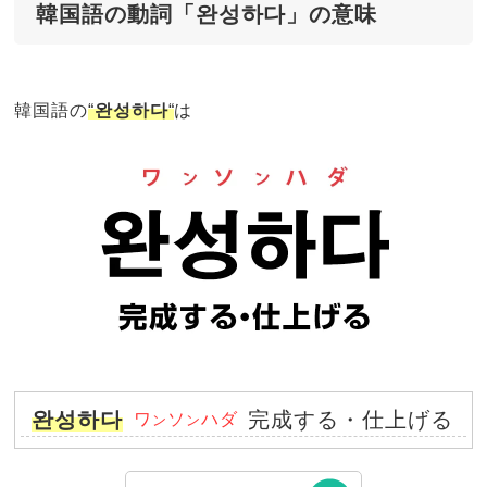
韓国語の動詞「완성하다」の意味
韓国語の
“
완성하다
“
は
완성하다
完成する・仕上げる
ワ
ソ
ハダ
ン
ン