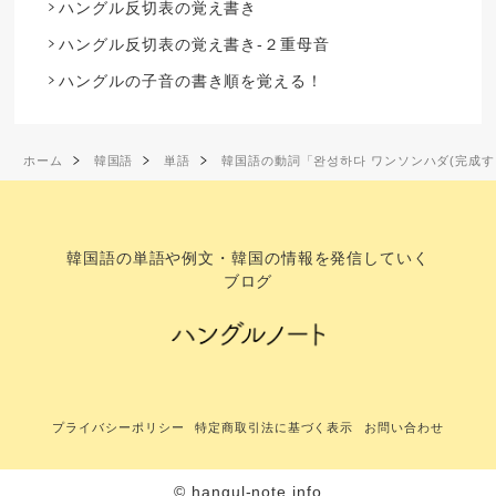
ハングル反切表の覚え書き
ハングル反切表の覚え書き-２重母音
ハングルの子音の書き順を覚える！
ホーム
韓国語
単語
韓国語の動詞「완성하다 ワンソンハダ(完成
韓国語の単語や例文・韓国の情報を発信していく
ブログ
プライバシーポリシー
特定商取引法に基づく表示
お問い合わせ
© hangul-note.info