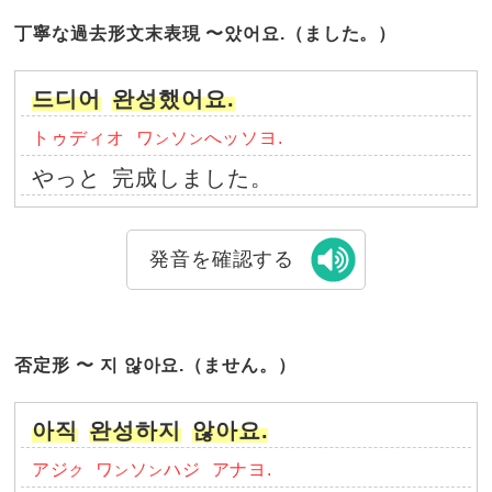
丁寧な過去形文末表現 〜았어요.（ました。）
드디어
완성했어요.
トゥディオ
ワ
ソ
へッソヨ.
ン
ン
やっと
完成しました。
発音を確認する
否定形 〜 지 않아요.（ません。）
아직
완성하지
않아요.
アジ
ワ
ソ
ハジ
アナヨ.
ク
ン
ン