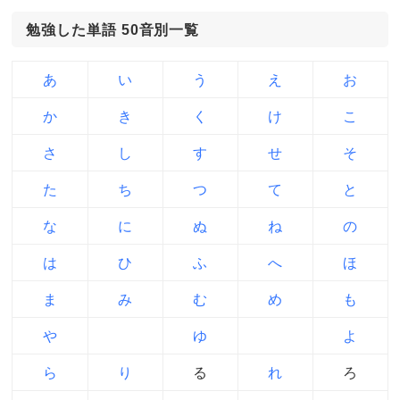
勉強した単語 50音別一覧
あ
い
う
え
お
か
き
く
け
こ
さ
し
す
せ
そ
た
ち
つ
て
と
な
に
ぬ
ね
の
は
ひ
ふ
へ
ほ
ま
み
む
め
も
や
ゆ
よ
ら
り
る
れ
ろ