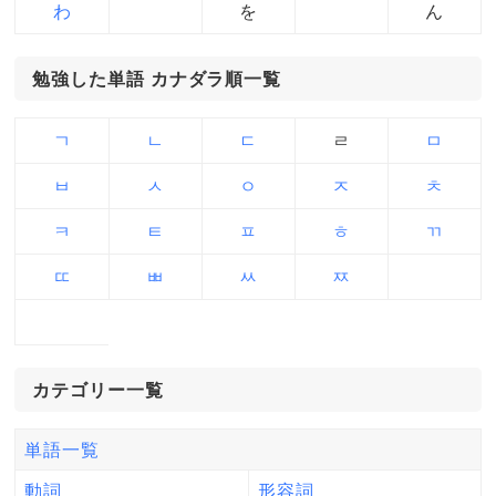
わ
を
ん
勉強した単語 カナダラ順一覧
ㄱ
ㄴ
ㄷ
ㄹ
ㅁ
ㅂ
ㅅ
ㅇ
ㅈ
ㅊ
ㅋ
ㅌ
ㅍ
ㅎ
ㄲ
ㄸ
ㅃ
ㅆ
ㅉ
カテゴリー一覧
単語一覧
動詞
形容詞