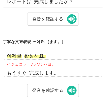
レポートは
完成しましたか？
発音を確認する
丁寧な文末表現 〜아요.（ます。）
이제곧
완성해요.
イジェコッ
ワ
ソ
へヨ.
ン
ン
もうすぐ
完成します。
発音を確認する