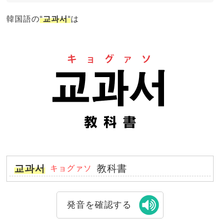
韓国語の
“
교과서
“
は
교과서
教科書
キョグァソ
発音を確認する