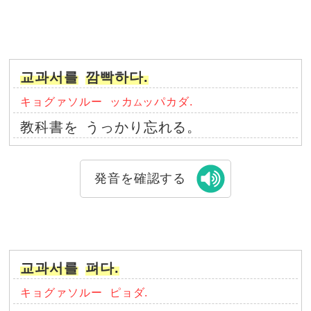
교과서를
깜빡하다.
キョグァソルー
ッカ
ッパカダ.
ム
教科書を
うっかり忘れる。
発音を確認する
교과서를
펴다.
キョグァソルー
ピョダ.