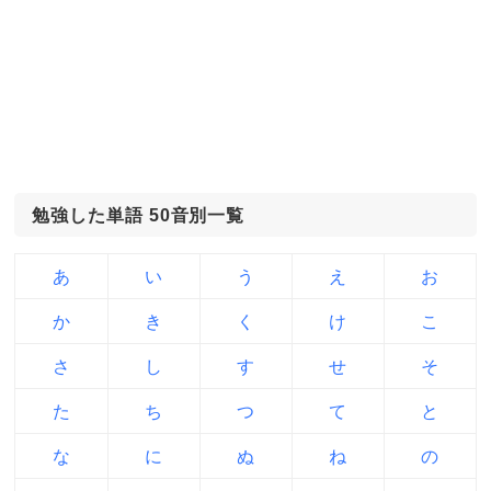
勉強した単語 50音別一覧
あ
い
う
え
お
か
き
く
け
こ
さ
し
す
せ
そ
た
ち
つ
て
と
な
に
ぬ
ね
の