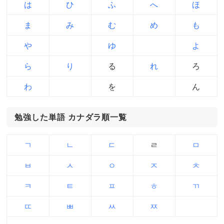
は
ひ
ふ
へ
ほ
ま
み
む
め
も
や
ゆ
よ
ら
り
る
れ
ろ
わ
を
ん
勉強した単語 カナダラ順一覧
ㄱ
ㄴ
ㄷ
ㄹ
ㅁ
ㅂ
ㅅ
ㅇ
ㅈ
ㅊ
ㅋ
ㅌ
ㅍ
ㅎ
ㄲ
ㄸ
ㅃ
ㅆ
ㅉ