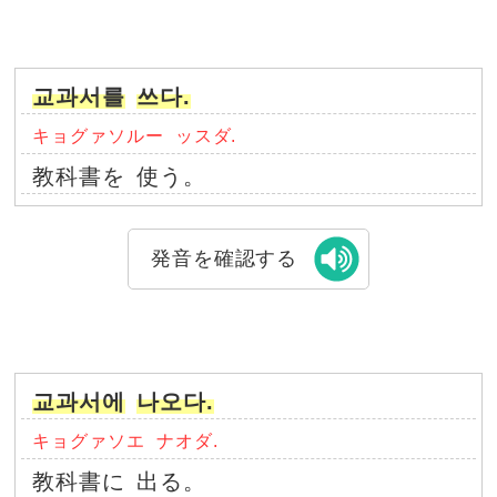
교과서를
쓰다.
キョグァソルー
ッスダ.
教科書を
使う。
発音を確認する
교과서에
나오다.
キョグァソエ
ナオダ.
教科書に
出る。