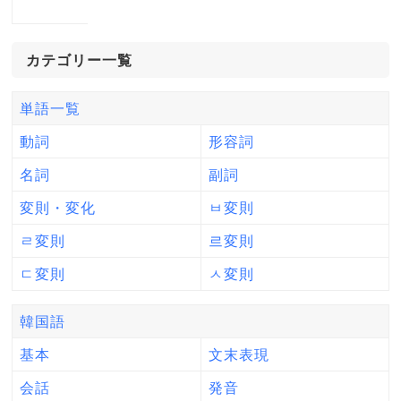
カテゴリー一覧
単語一覧
動詞
形容詞
名詞
副詞
変則・変化
ㅂ変則
ㄹ変則
르変則
ㄷ変則
ㅅ変則
韓国語
基本
文末表現
会話
発音