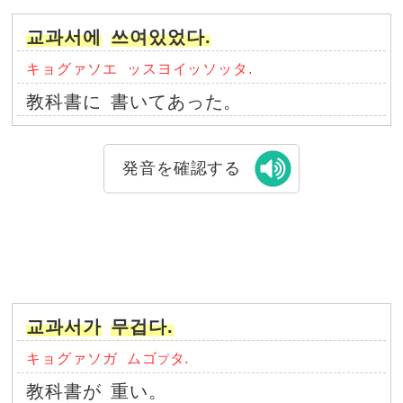
교과서에
쓰여있었다.
キョグァソエ
ッスヨイッソッタ.
教科書に
書いてあった。
発音を確認する
교과서가
무겁다.
キョグァソガ
ムゴ
タ.
プ
教科書が
重い。