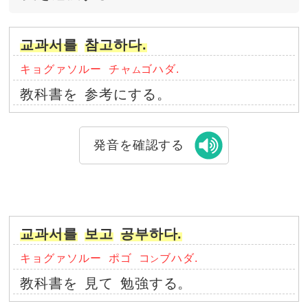
교과서를
참고하다.
キョグァソルー
チャ
ゴハダ.
ム
教科書を
参考にする。
発音を確認する
교과서를
보고
공부하다.
キョグァソルー
ポゴ
コ
ブハダ.
ン
教科書を
見て
勉強する。