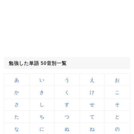
勉強した単語 50音別一覧
あ
い
う
え
お
か
き
く
け
こ
さ
し
す
せ
そ
た
ち
つ
て
と
な
に
ぬ
ね
の