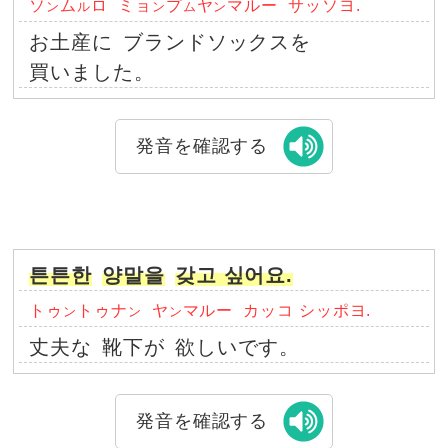
ソ
ム
ロ
ミョ
プ
ヤ
マルー
サッソヨ.
ン
ル
ン
ム
ン
お土産に
ブランドソックスを
買いました。
発音を確認する
튼튼한
양말을
갖고 싶어요.
トゥ
トゥナ
ヤ
マルー
カッコ シッポヨ.
ン
ン
ン
丈夫な
靴下が
欲しいです。
発音を確認する