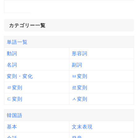
カテゴリー一覧
単語一覧
動詞
形容詞
名詞
副詞
変則・変化
ㅂ変則
ㄹ変則
르変則
ㄷ変則
ㅅ変則
韓国語
基本
文末表現