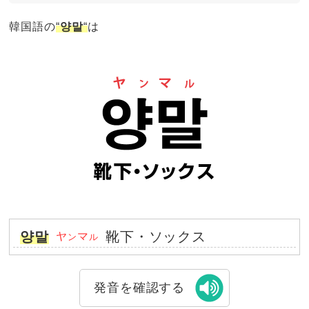
韓国語の
“
양말
“
は
양말
靴下・ソックス
ヤ
マ
ン
ル
発音を確認する