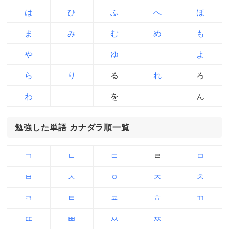
は
ひ
ふ
へ
ほ
ま
み
む
め
も
や
ゆ
よ
ら
り
る
れ
ろ
わ
を
ん
勉強した単語 カナダラ順一覧
ㄱ
ㄴ
ㄷ
ㄹ
ㅁ
ㅂ
ㅅ
ㅇ
ㅈ
ㅊ
ㅋ
ㅌ
ㅍ
ㅎ
ㄲ
ㄸ
ㅃ
ㅆ
ㅉ