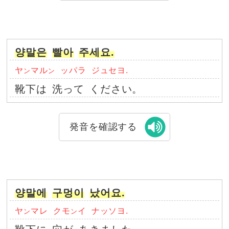
양말은
빨아
주세요.
ヤ
マル
ッパラ
ジュセヨ.
ン
ン
靴下は
洗って
ください。
発音を確認する
양말에
구멍이
났어요.
ヤ
マレ
クモ
イ
ナッソヨ.
ン
ン