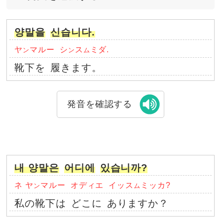
양말을
신습니다.
ヤ
マルー
シ
ス
ミダ.
ン
ン
ム
靴下を
履きます。
発音を確認する
내 양말은
어디에
있습니까?
ネ ヤ
マルー
オディエ
イッス
ミッカ?
ン
ム
私の靴下は
どこに
ありますか？