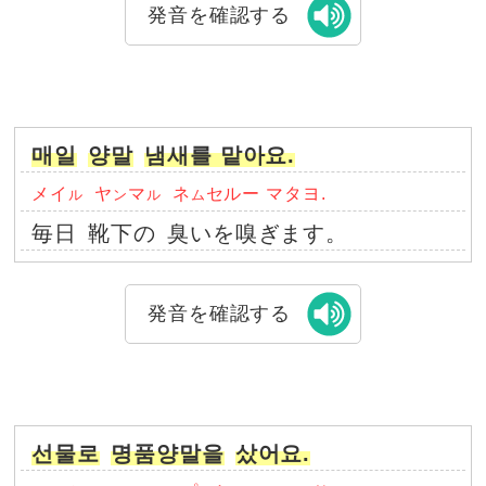
発音を確認する
매일
양말
냄새를 맡아요.
メイ
ヤ
マ
ネ
セルー マタヨ.
ル
ン
ル
ム
毎日
靴下の
臭いを嗅ぎます。
発音を確認する
선물로
명품양말을
샀어요.