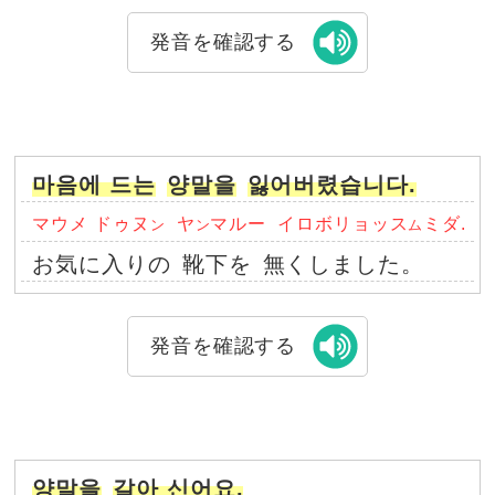
発音を確認する
마음에 드는
양말을
잃어버렸습니다.
マウメ ドゥヌ
ヤ
マルー
イロボリョッス
ミダ.
ン
ン
ム
お気に入りの
靴下を
無くしました。
発音を確認する
양말을
갈아 신어요.