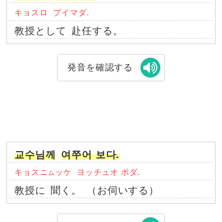
キョスロ
プイマダ.
教授として
赴任する。
発音を確認する
교수님께
여쭈어 보다.
キョスニ
ッケ
ヨッチュオ ポダ.
ム
教授に
聞く。
（お伺いする）