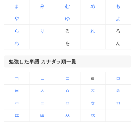
ま
み
む
め
も
や
ゆ
よ
ら
り
る
れ
ろ
わ
を
ん
勉強した単語 カナダラ順一覧
ㄱ
ㄴ
ㄷ
ㄹ
ㅁ
ㅂ
ㅅ
ㅇ
ㅈ
ㅊ
ㅋ
ㅌ
ㅍ
ㅎ
ㄲ
ㄸ
ㅃ
ㅆ
ㅉ