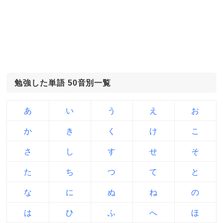
勉強した単語 50音別一覧
あ
い
う
え
お
か
き
く
け
こ
さ
し
す
せ
そ
た
ち
つ
て
と
な
に
ぬ
ね
の
は
ひ
ふ
へ
ほ