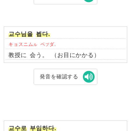
교수님을
뵙다.
キョスニム
ペ
ダ.
ル
プ
教授に
会う。
（お目にかかる）
発音を確認する
교수로
부임하다.