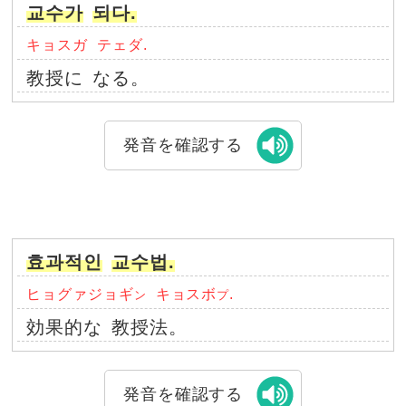
교수가
되다.
キョスガ
テェダ.
教授に
なる。
発音を確認する
효과적인
교수법.
ヒョグァジョギ
キョスボ
.
ン
プ
効果的な
教授法。
発音を確認する