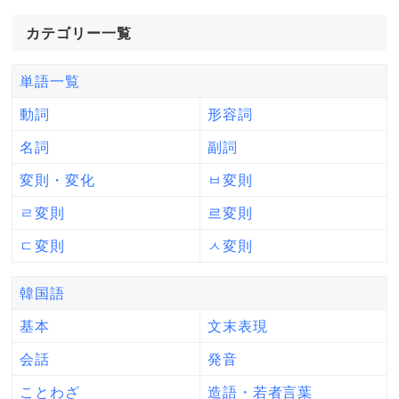
カテゴリー一覧
単語一覧
動詞
形容詞
名詞
副詞
変則・変化
ㅂ変則
ㄹ変則
르変則
ㄷ変則
ㅅ変則
韓国語
基本
文末表現
会話
発音
ことわざ
造語・若者言葉