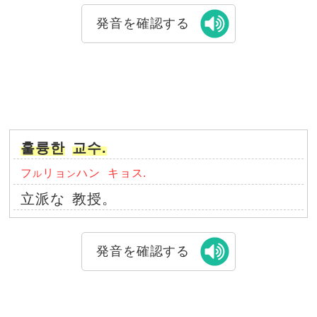
発音を確認する
훌륭한
교수.
フ
リョ
ハン
キョス.
ル
ン
立派な
教授。
発音を確認する