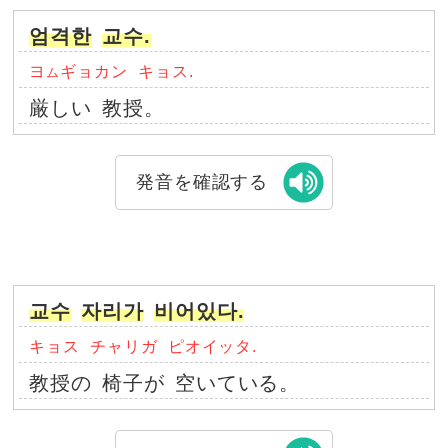
엄격한
교수.
ヨ
ギョカン
キョス.
ム
厳しい
教授。
発音を確認する
교수
자리가
비어있다.
キョス
チャリガ
ピオイッタ.
教授の
椅子が
空いている。