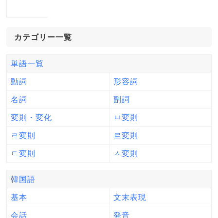
カテゴリー一覧
単語一覧
動詞
形容詞
名詞
副詞
変則・変化
ㅂ変則
ㄹ変則
르変則
ㄷ変則
ㅅ変則
韓国語
基本
文末表現
会話
発音