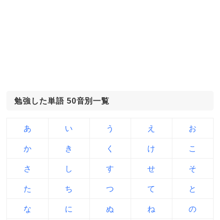
勉強した単語 50音別一覧
あ
い
う
え
お
か
き
く
け
こ
さ
し
す
せ
そ
た
ち
つ
て
と
な
に
ぬ
ね
の