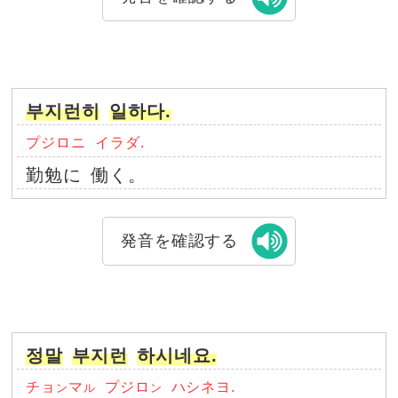
부지런히
일하다.
プジロニ
イラダ.
勤勉に
働く。
発音を確認する
정말
부지런
하시네요.
チョ
マ
プジロ
ハシネヨ.
ン
ル
ン