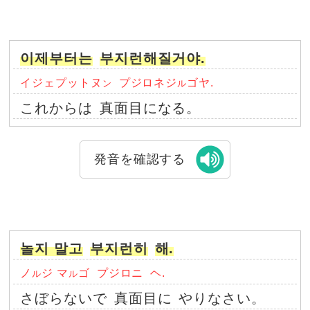
이제부터는
부지런해질거야.
イジェプットヌ
プジロネジ
ゴヤ.
ン
ル
これからは
真面目になる。
発音を確認する
놀지 말고
부지런히
해.
ノ
ジ マ
ゴ
プジロニ
ヘ.
ル
ル
さぼらないで
真面目に
やりなさい。