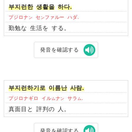
부지런한
생활을
하다.
プジロナ
セ
ファルー
ハダ.
ン
ン
勤勉な
生活を
する。
発音を確認する
부지런하기로
이름난
사람.
プジロナギロ
イル
ナ
サラ
.
ム
ン
ム
真面目と
評判の
人。
発音を確認する