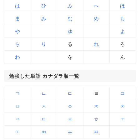
は
ひ
ふ
へ
ほ
ま
み
む
め
も
や
ゆ
よ
ら
り
る
れ
ろ
わ
を
ん
勉強した単語 カナダラ順一覧
ㄱ
ㄴ
ㄷ
ㄹ
ㅁ
ㅂ
ㅅ
ㅇ
ㅈ
ㅊ
ㅋ
ㅌ
ㅍ
ㅎ
ㄲ
ㄸ
ㅃ
ㅆ
ㅉ