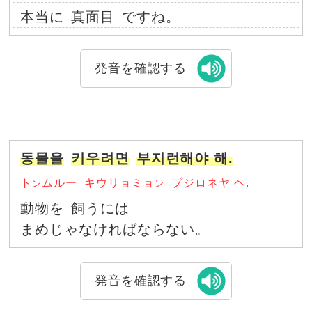
本当に
真面目
ですね。
発音を確認する
동물을
키우려면
부지런해야 해.
ト
ムルー
キウリョミョ
プジロネヤ ヘ.
ン
ン
動物を
飼うには
まめじゃなければならない。
発音を確認する