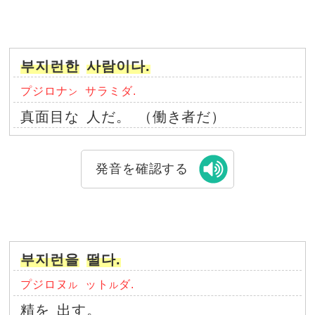
부지런한
사람이다.
プジロナ
サラミダ.
ン
真面目な
人だ。
（働き者だ）
発音を確認する
부지런을
떨다.
プジロヌ
ット
ダ.
ル
ル
精を
出す。