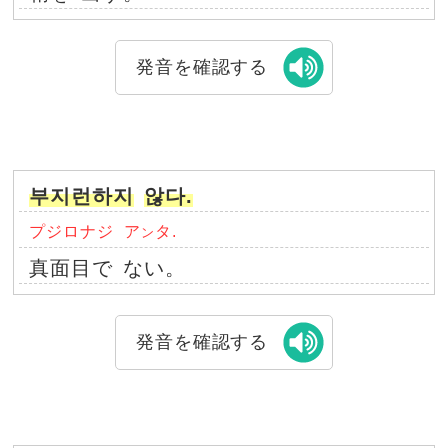
発音を確認する
부지런하지
않다.
プジロナジ
ア
タ.
ン
真面目で
ない。
発音を確認する