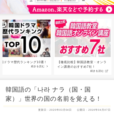
韓国ドラマ歴代ランキング10選！
【徹底比較】韓国語教室・オンラ
続きを読む
イン講座のおすすめ7社！
続きを読む
韓国語の「나라 ナラ（国・国
家）」世界の国の名前を覚える！
更新日 : 2020年03月04日
公開日 : 2016年04月07日