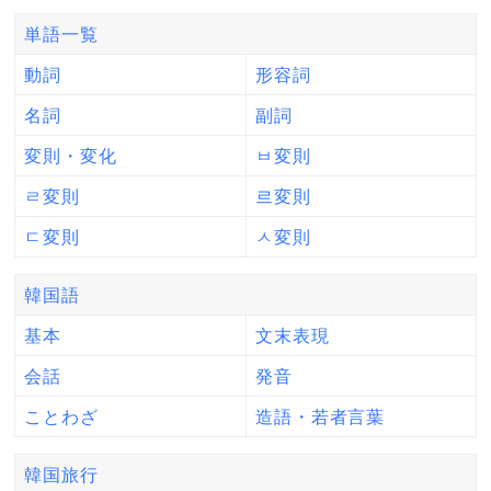
単語一覧
動詞
形容詞
名詞
副詞
変則・変化
ㅂ変則
ㄹ変則
르変則
ㄷ変則
ㅅ変則
韓国語
基本
文末表現
会話
発音
ことわざ
造語・若者言葉
韓国旅行