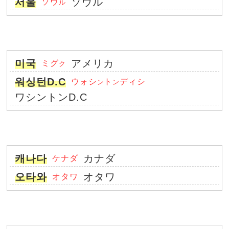
서울
ソウル
ソウ
ル
미국
アメリカ
ミグ
ク
워싱턴D.C
ウォシ
ト
ディシ
ン
ン
ワシントンD.C
캐나다
カナダ
ケナダ
오타와
オタワ
オタワ