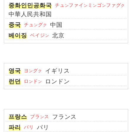
중화인민공화국
チュ
ファイ
ミ
ゴ
ファグ
ン
ン
ン
ン
ク
中華人民共和国
중국
中国
チュ
グ
ン
ク
베이징
北京
ベイジ
ン
영국
イギリス
ヨ
グ
ン
ク
런던
ロンドン
ロ
ド
ン
ン
프랑스
フランス
プラ
ス
ン
파리
パリ
パリ