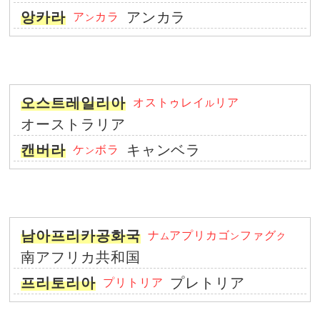
앙카라
アンカラ
ア
カラ
ン
오스트레일리아
オストゥレイ
リア
ル
オーストラリア
캔버라
キャンベラ
ケ
ボラ
ン
남아프리카공화국
ナ
アプリカゴ
ファグ
ム
ン
ク
南アフリカ共和国
프리토리아
プレトリア
プリトリア