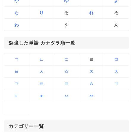
や
ゆ
よ
ら
り
る
れ
ろ
わ
を
ん
勉強した単語 カナダラ順一覧
ㄱ
ㄴ
ㄷ
ㄹ
ㅁ
ㅂ
ㅅ
ㅇ
ㅈ
ㅊ
ㅋ
ㅌ
ㅍ
ㅎ
ㄲ
ㄸ
ㅃ
ㅆ
ㅉ
カテゴリー一覧