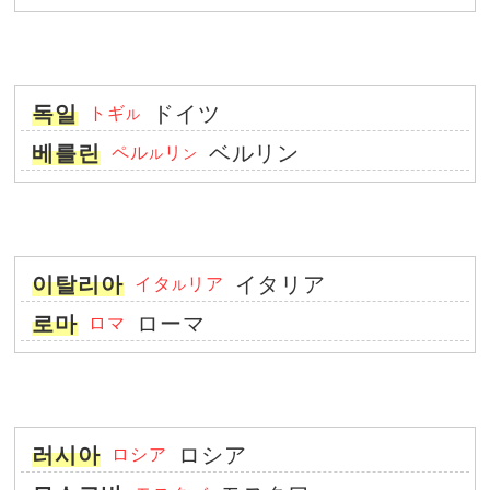
독일
ドイツ
トギ
ル
베를린
ベルリン
ペル
リ
ル
ン
이탈리아
イタリア
イタ
リア
ル
로마
ローマ
ロマ
러시아
ロシア
ロシア