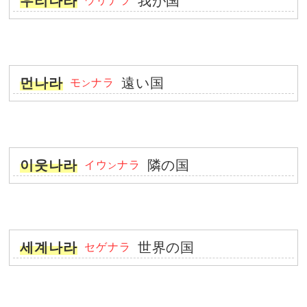
우리나라
我が国
ウリナラ
먼나라
遠い国
モ
ナラ
ン
이웃나라
隣の国
イウ
ナラ
ン
세계나라
世界の国
セゲナラ