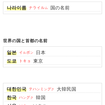
나라이름
国の名前
ナライル
ム
世界の国と首都の名前
일본
日本
イ
ボ
ル
ン
도쿄
東京
トキョ
대한민국
大韓民国
テハ
ミ
グ
ン
ン
ク
한국
韓国
ハ
グ
ン
ク