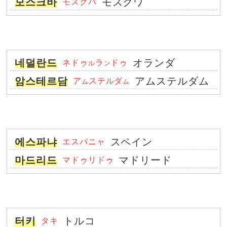
모스크바
モスクワ
モスクバ
네덜란드
オランダ
ネドゥ
ラ
ドゥ
ル
ン
암스테르담
アムステルダム
ア
ステルダ
ム
ム
에스파냐
スペイン
エスパニャ
마드리드
マドリード
マドゥリドゥ
터키
トルコ
タキ