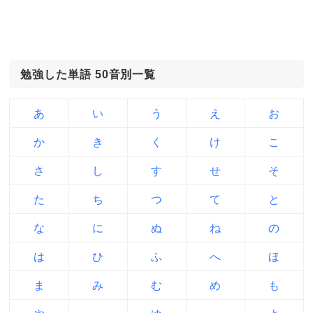
勉強した単語 50音別一覧
あ
い
う
え
お
か
き
く
け
こ
さ
し
す
せ
そ
た
ち
つ
て
と
な
に
ぬ
ね
の
は
ひ
ふ
へ
ほ
ま
み
む
め
も