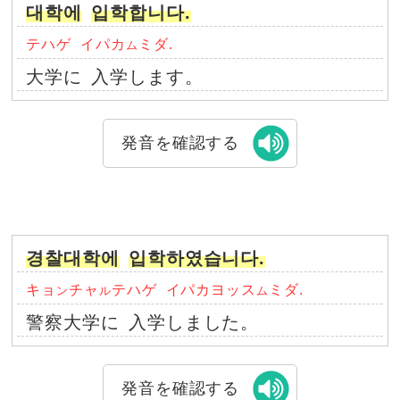
대학에
입학합니다.
テハゲ
イパカ
ミダ.
ム
大学に
入学します。
発音を確認する
경찰대학에
입학하였습니다.
キョ
チャ
テハゲ
イパカヨッス
ミダ.
ン
ル
ム
警察大学に
入学しました。
発音を確認する