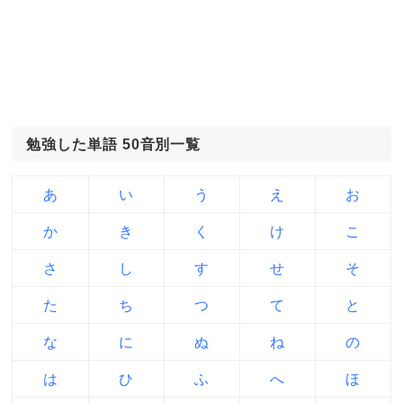
勉強した単語 50音別一覧
あ
い
う
え
お
か
き
く
け
こ
さ
し
す
せ
そ
た
ち
つ
て
と
な
に
ぬ
ね
の
は
ひ
ふ
へ
ほ