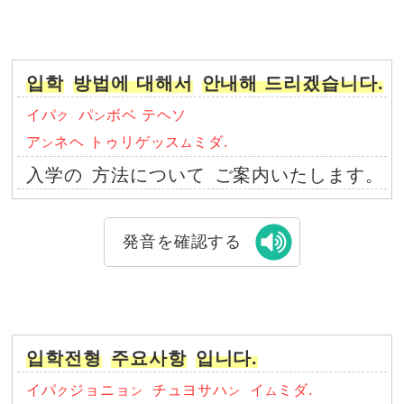
입학
방법에 대해서
안내해 드리겠습니다.
イパ
パ
ボベ テヘソ
ク
ン
ア
ネヘ トゥリゲッス
ミダ.
ン
ム
入学の
方法について
ご案内いたします。
発音を確認する
입학전형
주요사항
입니다.
イパ
ジョニョ
チュヨサハ
イ
ミダ.
ク
ン
ン
ム