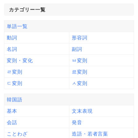
カテゴリー一覧
単語一覧
動詞
形容詞
名詞
副詞
変則・変化
ㅂ変則
ㄹ変則
르変則
ㄷ変則
ㅅ変則
韓国語
基本
文末表現
会話
発音
ことわざ
造語・若者言葉