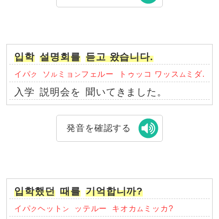
입학
설명회를
듣고 왔습니다.
イパ
ソ
ミョ
フェルー
トゥッコ ワッス
ミダ.
ク
ル
ン
ム
入学
説明会を
聞いてきました。
発音を確認する
입학했던
때를
기억합니까?
イパ
ヘット
ッテルー
キオカ
ミッカ?
ク
ン
ム