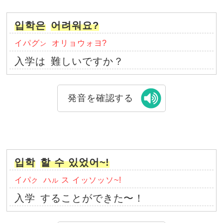
입학은
어려워요?
イパグ
オリョウォヨ?
ン
入学は
難しいですか？
発音を確認する
입학
할 수 있었어~!
イパ
ハ
ス イッソッソ~!
ク
ル
入学
することができた〜！