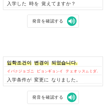
入学した
時を
覚えてますか？
発音を確認する
입학조건이
변경이
되었습니다.
イパ
ジョゴニ
ピョ
ギョ
イ
テェオッス
ミダ.
ク
ン
ン
ム
入学条件が
変更に
なりました。
発音を確認する