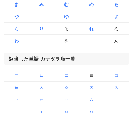
ま
み
む
め
も
や
ゆ
よ
ら
り
る
れ
ろ
わ
を
ん
勉強した単語 カナダラ順一覧
ㄱ
ㄴ
ㄷ
ㄹ
ㅁ
ㅂ
ㅅ
ㅇ
ㅈ
ㅊ
ㅋ
ㅌ
ㅍ
ㅎ
ㄲ
ㄸ
ㅃ
ㅆ
ㅉ