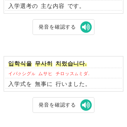
入学選考の
主な内容
です。
発音を確認する
입학식을
무사히
치렀습니다.
イパ
シグ
ムサヒ
チロッス
ミダ.
ク
ル
ム
入学式を
無事に
行いました。
発音を確認する