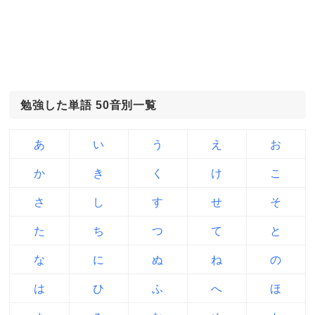
勉強した単語 50音別一覧
あ
い
う
え
お
か
き
く
け
こ
さ
し
す
せ
そ
た
ち
つ
て
と
な
に
ぬ
ね
の
は
ひ
ふ
へ
ほ