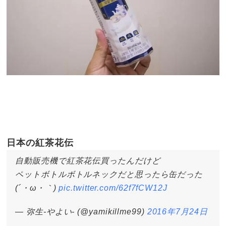
日本の紅茶花伝
自動販売機で紅茶花伝買ったんだけど
ペットボトルボトルネックだと思ったら缶だった
(´・ω・｀)
pic.twitter.com/62f7fCW12J
— 弥生-やよい- (@yamikillme99)
2016年7月24日