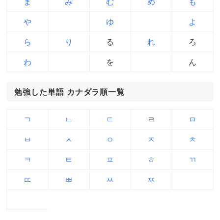
ま
み
む
め
も
や
ゆ
よ
ら
り
る
れ
ろ
わ
を
ん
勉強した単語 カナダラ順一覧
ㄱ
ㄴ
ㄷ
ㄹ
ㅁ
ㅂ
ㅅ
ㅇ
ㅈ
ㅊ
ㅋ
ㅌ
ㅍ
ㅎ
ㄲ
ㄸ
ㅃ
ㅆ
ㅉ