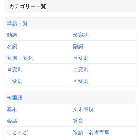
カテゴリー一覧
単語一覧
動詞
形容詞
名詞
副詞
変則・変化
ㅂ変則
ㄹ変則
르変則
ㄷ変則
ㅅ変則
韓国語
基本
文末表現
会話
発音
ことわざ
造語・若者言葉