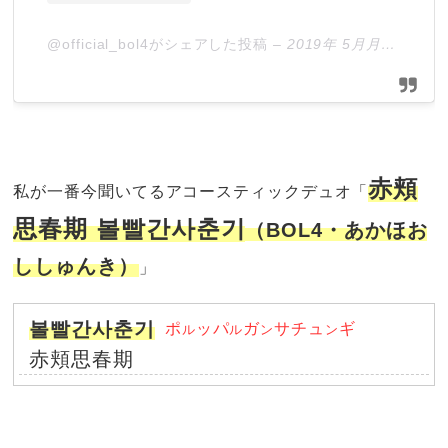
@official_bol4がシェアした投稿
–
2019年 5月月1日午前2時09分PDT
赤頬
私が一番今聞いてるアコースティックデュオ「
思春期 볼빨간사춘기
（BOL4・あかほお
ししゅんき）
」
볼빨간사춘기
ポ
ッパ
ガ
サチュ
ギ
ル
ル
ン
ン
赤頬思春期