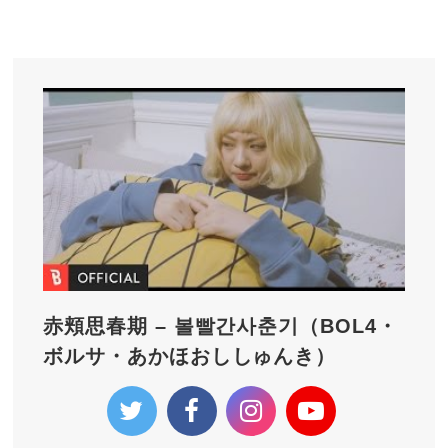
赤頬思春期 – 볼빨간사춘기（BOL4・
ボルサ・あかほおししゅんき）