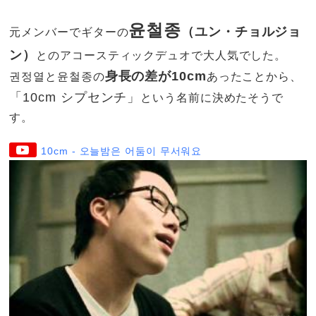
윤철종
（ユン・チョルジョ
元メンバーでギターの
ン）
とのアコースティックデュオで大人気でした。
身長の差が10cm
권정열と윤철종の
あったことから、
「10cm シプセンチ」
という名前に決めたそうで
す。
10cm - 오늘밤은 어둠이 무서워요