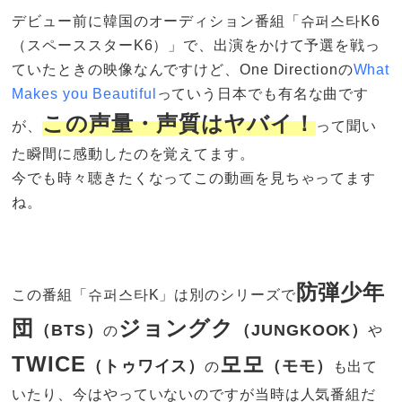
デビュー前に韓国のオーディション番組「슈퍼스타K6
（スペーススターK6）」で、出演をかけて予選を戦っ
ていたときの映像なんですけど、One Directionの
What
Makes you Beautiful
っていう日本でも有名な曲です
この声量・声質はヤバイ！
が、
って聞い
た瞬間に感動したのを覚えてます。
今でも時々聴きたくなってこの動画を見ちゃってます
ね。
防弾少年
この番組「슈퍼스타K」は別のシリーズで
団
ジョングク
（BTS）
（JUNGKOOK）
の
や
TWICE
모모
（トゥワイス）
（モモ）
の
も出て
いたり、今はやっていないのですが当時は人気番組だ