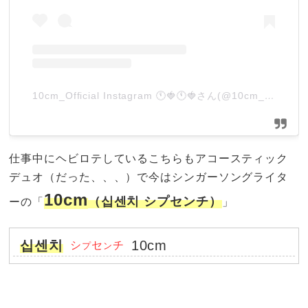
10cm_Official Instagram 🕚🍓🕚🍓さん(@10cm_official)がシェアした投稿
仕事中にヘビロテしているこちらもアコースティック
デュオ（だった、、、）で今はシンガーソングライタ
10cm
（십센치 シプセンチ）
ーの「
」
십센치
10cm
シ
セ
チ
プ
ン