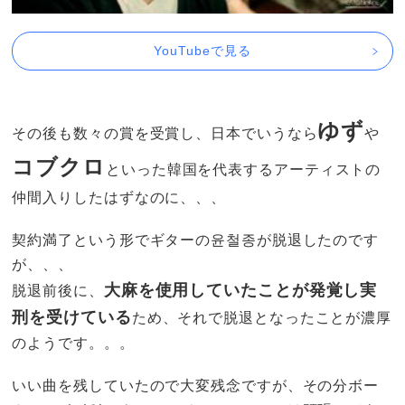
YouTubeで見る
ゆず
その後も数々の賞を受賞し、日本でいうなら
や
コブクロ
といった韓国を代表するアーティストの
仲間入りしたはずなのに、、、
契約満了という形でギターの윤철종が脱退したのです
が、、、
大麻を使用していたことが発覚し実
脱退前後に、
刑を受けている
ため、それで脱退となったことが濃厚
のようです。。。
いい曲を残していたので大変残念ですが、その分ボー