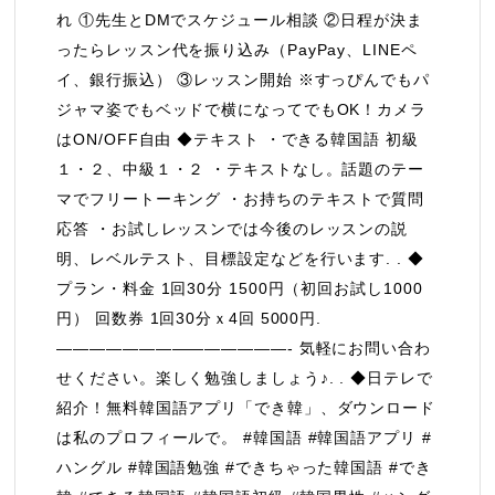
れ ①先生とDMでスケジュール相談 ②日程が決ま
ったらレッスン代を振り込み（PayPay、LINEペ
イ、銀行振込） ③レッスン開始 ※すっぴんでもパ
ジャマ姿でもベッドで横になってでもOK！カメラ
はON/OFF自由 ◆テキスト ・できる韓国語 初級
１・２、中級１・２ ・テキストなし。話題のテー
マでフリートーキング ・お持ちのテキストで質問
応答 ・お試しレッスンでは今後のレッスンの説
明、レベルテスト、目標設定などを行います. . ◆
プラン・料金 1回30分 1500円（初回お試し1000
円） 回数券 1回30分ｘ4回 5000円.
——————————————- 気軽にお問い合わ
せください。楽しく勉強しましょう♪. . ◆日テレで
紹介！無料韓国語アプリ「でき韓」、ダウンロード
は私のプロフィールで。 #韓国語 #韓国語アプリ #
ハングル #韓国語勉強 #できちゃった韓国語 #でき