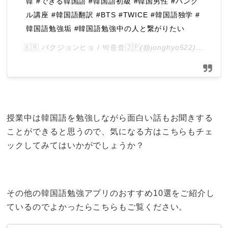
韓 #できる韓国語 #韓国語初級 #韓国男性 #ハング
ル講座 #韓国語翻訳 #BTS #TWICE #韓国語独学 #
韓国語勉強垢 #韓国語勉強中の人と繋がりたい
🇰🇷 パクジョンヒョ / 박종효🇯🇵
(@jonghyo522)がシェアした投稿 –
授業中は韓国語を勉強しながら面白い話もお聞きする
ことができると思うので、気になる方はこちらもチェ
ックしてみてはいかがでしょうか？
その他の韓国語勉強アプリのおすすめ10選をご紹介し
ているのでよかったらこちらもご覧ください。