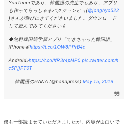
YouTuberであり、韓国語の先生でもあり、アプリ
も作ってらっしゃるパクジョンヒョ(
@jonghyo522
)さんが遊びにきてくださいました。ダウンロード
して遊んでみてください📱
◆無料韓国語学習アプリ「できちゃった韓国語」
iPhone🍎
https://t.co/1OW8PPrB4c
Android▹
https://t.co/lfR3r4pMP0
pic.twitter.com/h
c5PjjFT0T
— 韓国語のHANA (@hanapress)
May 15, 2019
僕も一部読ませていただきましたが、内容が面白いで